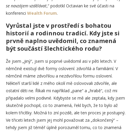
se navzájem vzdělávat
,“ podotkl Octavian ke své účasti na
konferenci
Wealth Forum
.
Vyrůstal jste v prostředí s bohatou
historií a rodinnou tradicí. Kdy jste si
prvně naplno uvědomil, co znamená
být součástí šlechtického rodu?
Že jsem „jiný“, jsem si poprvé uvědomil asi v pěti letech. V
němčině existují dvě formy oslovení: zdvořilá a familiární. V
němčině máme zdvořilou a nezdvořilou formu oslovení.
Někteří starší lidé z mého okolí mě oslovovali zdvořile, ale
ostatní děti ne. Říkali mi například „pane“ a „hrabě“, což mi
připadalo velmi podivné. Kdybyste se mě ale zeptala, kdy jsem
skutečně pochopil, co to znamená, řekl bych, že to bylo až
kolem třicítky. Možná to zní pozdě, ale ten proces je postupný.
Ve třiceti letech jsem jej mohl považovat za „dokončený“ –
tehdy jsem již téměř úplně porozuměl tomu, co to znamená