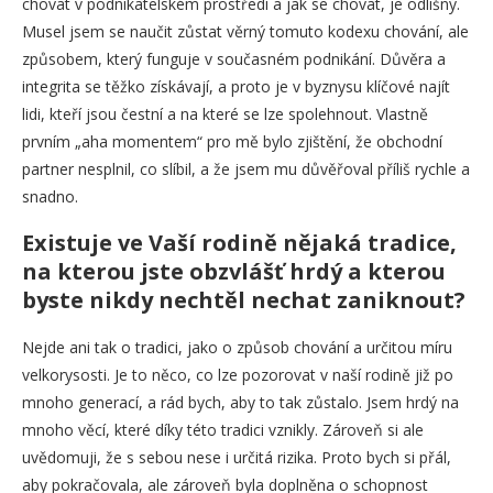
chovat v podnikatelském prostředí a jak se chovat, je odlišný.
Musel jsem se naučit zůstat věrný tomuto kodexu chování, ale
způsobem, který funguje v současném podnikání. Důvěra a
integrita se těžko získávají, a proto je v byznysu klíčové najít
lidi, kteří jsou čestní a na které se lze spolehnout. Vlastně
prvním „aha momentem“ pro mě bylo zjištění, že obchodní
partner nesplnil, co slíbil, a že jsem mu důvěřoval příliš rychle a
snadno.
Existuje ve Vaší rodině nějaká tradice,
na kterou jste obzvlášť hrdý a kterou
byste nikdy nechtěl nechat zaniknout?
Nejde ani tak o tradici, jako o způsob chování a určitou míru
velkorysosti. Je to něco, co lze pozorovat v naší rodině již po
mnoho generací, a rád bych, aby to tak zůstalo. Jsem hrdý na
mnoho věcí, které díky této tradici vznikly. Zároveň si ale
uvědomuji, že s sebou nese i určitá rizika. Proto bych si přál,
aby pokračovala, ale zároveň byla doplněna o schopnost