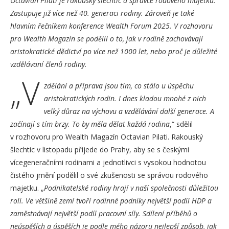
Octavian Pilati je rakouský šlechtic a správce rodového majetku.
Zastupuje již více než 40. generaci rodiny. Zároveň je také
hlavním řečníkem konference Wealth Forum 2025. V rozhovoru
pro Wealth Magazín se podělil o to, jak v rodině zachovávají
aristokratické dědictví po více než 1000 let, nebo proč je důležité
vzdělávaní členů rodiny.
„V
zdělání a příprava jsou tím, co stálo u úspěchu
aristokratických rodin. I dnes kladou mnohé z nich
velký důraz na výchovu a vzdělávání další generace. A
začínají s tím brzy. To by měla dělat každá rodina
,“ sdělil
v rozhovoru pro Wealth Magazín Octavian Pilati. Rakouský
šlechtic v listopadu přijede do Prahy, aby se s českými
vícegeneračními rodinami a jednotlivci s vysokou hodnotou
čistého jmění podělil o své zkušenosti se správou rodového
majetku. „
Podnikatelské rodiny hrají v naší společnosti důležitou
roli. Ve většině zemí tvoří rodinné podniky největší podíl HDP a
zaměstnávají největší podíl pracovní síly. Sdílení příběhů o
neúspěších a úspěších je podle mého názoru nejlepší způsob, jak