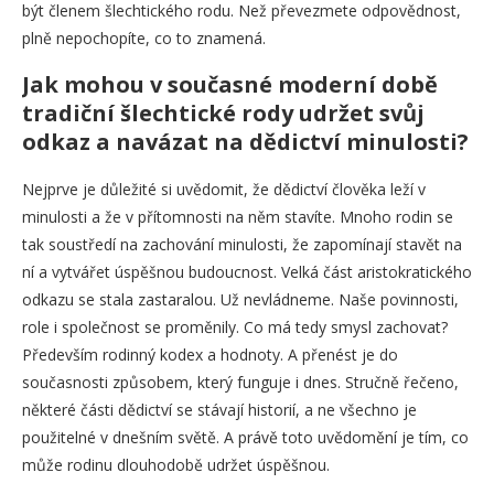
být členem šlechtického rodu. Než převezmete odpovědnost,
plně nepochopíte, co to znamená.
Jak mohou v současné moderní době
tradiční šlechtické rody udržet svůj
odkaz a navázat na dědictví minulosti?
Nejprve je důležité si uvědomit, že dědictví člověka leží v
minulosti a že v přítomnosti na něm stavíte. Mnoho rodin se
tak soustředí na zachování minulosti, že zapomínají stavět na
ní a vytvářet úspěšnou budoucnost. Velká část aristokratického
odkazu se stala zastaralou. Už nevládneme. Naše povinnosti,
role i společnost se proměnily. Co má tedy smysl zachovat?
Především rodinný kodex a hodnoty. A přenést je do
současnosti způsobem, který funguje i dnes. Stručně řečeno,
některé části dědictví se stávají historií, a ne všechno je
použitelné v dnešním světě. A právě toto uvědomění je tím, co
může rodinu dlouhodobě udržet úspěšnou.