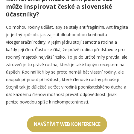
může inspirovat české a slovenské
účastníky?
Co mohou rodiny udělat, aby se staly antifragilními. Antifragilita
je jediný způsob, jak zajistit dlouhodobou kontinuitu
vícegenerační rodiny. V jejím jádru stojí samotná rodina a
každý její člen. Často se říká, že právě rodina představuje pro
rodinný majetek největší riziko. To je do určité míry pravda, ale
zároveň je to právě rodina, která je také tajným receptem na
úspěch. Rodinní lídři by se proto neměli bát vlastní rodiny, ale
naopak přijmout příležitosti, které členové rodiny přinášejí.
Stejně tak je důležité udržet v rodině podnikatelského ducha a
dát každému členovi možnost převzít odpovědnost. Jinak
peníze povedou spíše k nekompetentnosti.
NAVŠTÍVIT WEB KONFERENCE