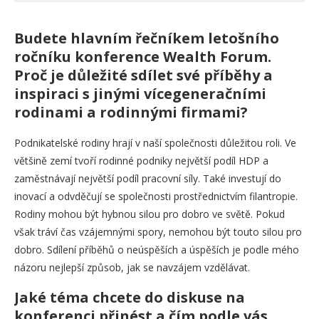
Budete hlavním řečníkem letošního
ročníku konference Wealth Forum.
Proč je důležité sdílet své příběhy a
inspiraci s jinými vícegeneračními
rodinami a rodinnými firmami?
Podnikatelské rodiny hrají v naší společnosti důležitou roli. Ve
většině zemí tvoří rodinné podniky největší podíl HDP a
zaměstnávají největší podíl pracovní síly. Také investují do
inovací a odvděčují se společnosti prostřednictvím filantropie.
Rodiny mohou být hybnou silou pro dobro ve světě. Pokud
však tráví čas vzájemnými spory, nemohou být touto silou pro
dobro. Sdílení příběhů o neúspěších a úspěších je podle mého
názoru nejlepší způsob, jak se navzájem vzdělávat.
Jaké téma chcete do diskuse na
konferenci přinést a čím podle vás