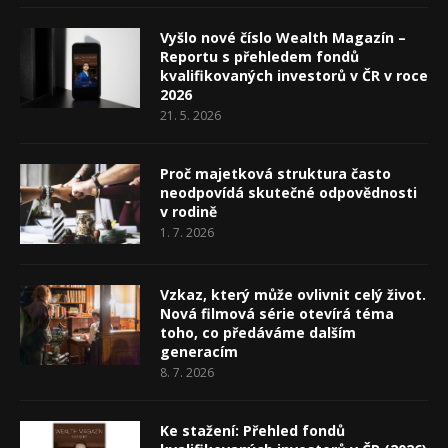
Vyšlo nové číslo Wealth Magazín –
Reportu s přehledem fondů
kvalifikovaných investorů v ČR v roce
2026
21. 5. 2026
Proč majetková struktura často
neodpovídá skutečné odpovědnosti
v rodině
1. 7. 2026
Vzkaz, který může ovlivnit celý život.
Nová filmová série otevírá téma
toho, co předáváme dalším
generacím
8. 7. 2026
Ke stažení: Přehled fondů