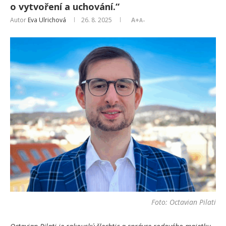
o vytvoření a uchování.“
Autor
Eva Ulrichová
26. 8. 2025
A+
A-
Foto: Octavian Pilati