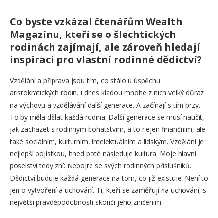
Co byste vzkázal čtenářům Wealth
Magazínu, kteří se o šlechtických
rodinách zajímají, ale zároveň hledají
inspiraci pro vlastní rodinné dědictví?
Vzdělání a příprava jsou tím, co stálo u úspěchu
aristokratických rodin. I dnes kladou mnohé z nich velký důraz
na výchovu a vzdělávání další generace. A začínají s tím brzy.
To by měla dělat každá rodina. Další generace se musí naučit,
jak zacházet s rodinným bohatstvím, a to nejen finančním, ale
také sociálním, kulturním, intelektuálním a lidským. Vzdělání je
nejlepší pojistkou, hned poté následuje kultura. Moje hlavní
poselství tedy zní: Nebojte se svých rodinných příslušníků.
Dědictví buduje každá generace na tom, co již existuje. Není to
jen o vytvoření a uchování. Ti, kteří se zaměřují na uchování, s
největší pravděpodobností skončí jeho zničením.