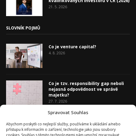
kvalifikovaných investorů v ČR (2026)
21. 5. 2026
SLOVNÍK POJMŮ
Co je venture capital?
4. 8. 2026
Co je tzv. responsibility gap neboli
nejasná odpovědnost ve správě
majetku?
27. 7. 2026
Spravovat Souhlas
Co je rozhodovací analýza
Abychom poskytli co nejlepší služby, používáme k ukládání a/nebo
20. 7. 2026
přístupu k informacím o zařízení, technologie jako jsou soubory
cookies. Souhlas s těmito technologiemi nám umožní zpracovávat