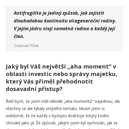
Antifragilita je jediný způsob, jak zajistit
dlouhodobou kontinuitu vícegenerační rodiny.
V jejím jádru stojí samotná rodina a každý její
člen.
Octavian Pilati
Jaký byl Váš největší „aha moment“ v
oblasti investic nebo správy majetku,
který Vás přiměl přehodnotit
dosavadní přístup?
Řekl bych, že jsem měl několik „aha momentů“ najednou, ale
všechny se ale týkaly stejného tématu. Musel jsem si
uvědomit, že ne každý v byznysu dodržuje stejný kodex
chování jako já. Že způsob, jakým jsem byl vychován, jak se