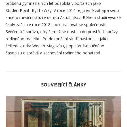
průběhu gymnaziálních let působila v portálech jako
StudentPoint, ByTheWay. V roce 2014 regulérně zahájila svou
kariéru měsíční stáží v deníku Aktuálně.cz. Během studií vysoké
školy začala v roce 2018 spolupracovat se společností
Svěřenská správa, díky čemuž se dostala do prostředí správy
rodinného majetku. Po dokončení studií nastoupila jako
šéfredaktorka Wealth Magazínu, populárně-naučného
časopisu o správě a zachování rodinného bohatství.
SOUVISEJÍCÍ ČLÁNKY