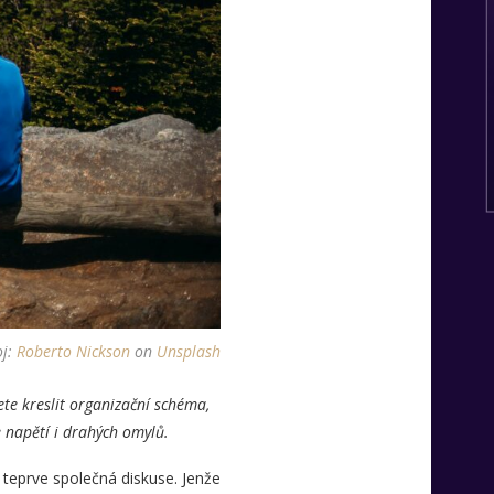
oj:
Roberto Nickson
on
Unsplash
ete kreslit organizační schéma,
 napětí i drahých omylů.
 teprve společná diskuse. Jenže