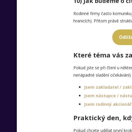
10) Jak budeme o c
Rodinné firmy často komunikují
hranicích). Přitom právě strukt
Odliš
Které téma vás za
Pokud jste se při čtení u někter
nenápadné sladění očekávání) si
Jsem zakladatel / zakl
Jsem nástupce / nástu
Jsem rodinný akcionář 
Praktický den, kdy
Pokud chcete udělat první krok 