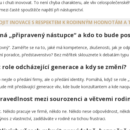
u i chuti inovovat. To není chyba charakteru, ale vliv celospolečenské
mezi časté spouštěče napětí při nástupnictví.
POJIT INOVACE S RESPEKTEM K RODINNÝM HODNOTÁM A T
ná „připravený nástupce“ a kdo to bude po
ikovný“. Zaměřte se na to, jaké má kompetence, zkušenosti, jak je od
erní poradce, představenstvo? Bez měřítek sklouznete k debatám typu
 role odcházející generace a kdy se změní?
to nejde o předání firmy, ale o předání identity. Pomáhá, když se role 
bude mít předávající generace vliv, kde bude konzultantem a kde nao
pravedlnost mezi sourozenci a větvemi rodi
t. Někdo pracuje ve firmě, někdo ne. Někdo nese odpovědnost, někdo 
nos z vlastnictví, zaděláváte v rodině na tichou frustraci.