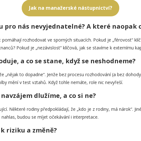
Jak na manažerské nástupnictví?
ou pro nás nevyjednatelné? A které naopak
: pomáhají rozhodovat ve sporných situacích. Pokud je „férovost“ klí
nců? Pokud je „nezávislost“ klíčová, jak se stavíme k externímu kap
hoduje, a co se stane, když se neshodneme?
 že „nějak to dopadne“. Jenže bez procesu rozhodování (a bez dohod
lby mění v test vztahů. Když tohle nemáte, role nic nevyřeší.
a navzájem dlužíme, a co si ne?
ující. Některé rodiny předpokládají, že „kdo je z rodiny, má nárok“. Jin
 nahlas, budou se míjet očekávání i interpretace.
h k riziku a změně?