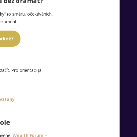
 a bez dramat?
cky“ (o směru, očekáváních,
dokument.
odině?
začít. Pro orientaci (a
 vztahy
role
tavěné.
Wealth Forum –