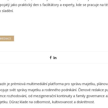
pojatý jako praktický den s facilitátory a experty, kde se pracuje na 
 sladění.
 MEDIACE
zín je prémiová multimediální platforma pro správu majetku, plánová
ojuje svět správy majetku a rodinného podnikání. Členové redakce pub
mce rozhodování, od mezigenerační kontinuity a family governance až p
etku. Důraz klade na odbornost, kultivovanost a diskrétnost.