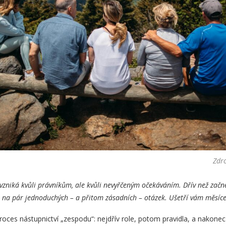
Zdr
evzniká kvůli právníkům, ale kvůli nevyřčeným očekáváním. Dřív než začn
t na pár jednoduchých – a přitom zásadních – otázek. Ušetří vám měsíce
roces nástupnictví „zespodu“: nejdřív role, potom pravidla, a nakonec