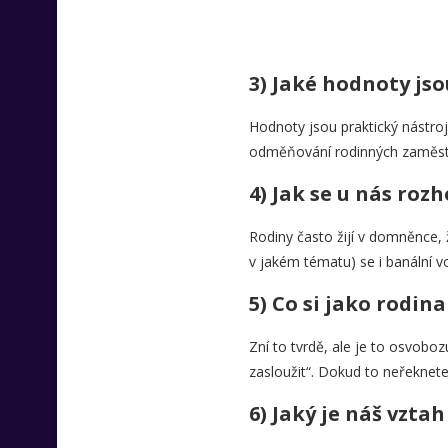
3) Jaké hodnoty js
Hodnoty jsou praktický nástroj
odměňování rodinných zaměstna
4) Jak se u nás roz
Rodiny často žijí v domněnce,
v jakém tématu) se i banální vo
5) Co si jako rodin
Zní to tvrdě, ale je to osvoboz
zasloužit“. Dokud to neřeknete
6) Jaký je náš vzta