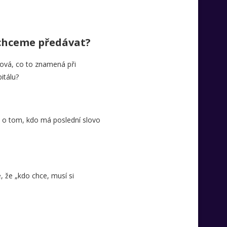
 chceme předávat?
čová, co to znamená při
itálu?
y o tom, kdo má poslední slovo
é, že „kdo chce, musí si