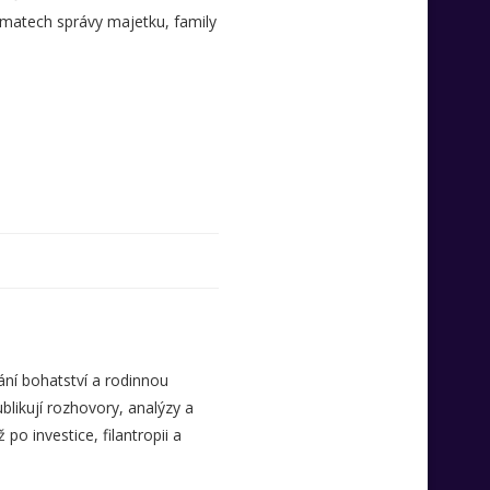
tématech správy majetku, family
ní bohatství a rodinnou
likují rozhovory, analýzy a
o investice, filantropii a