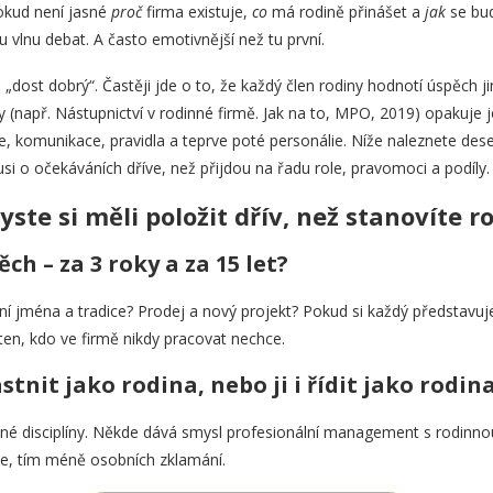
Pokud není jasné
proč
firma existuje,
co
má rodině přinášet a
jak
se bud
 vlnu debat. A často emotivnější než tu první.
„dost dobrý“. Častěji jde o to, že každý člen rodiny hodnotí úspěch 
 (např. Nástupnictví v rodinné firmě. Jak na to, MPO, 2019) opakuje 
ce, komunikace, pravidla a teprve poté personálie. Níže naleznete d
si o očekáváních dříve, než přijdou na řadu role, pravomoci a podíly.
yste si měli položit dřív, než stanovíte ro
ěch – za 3 roky a za 15 let?
ení jména a tradice? Prodej a nový projekt? Pokud si každý představuj
 ten, kdo ve firmě nikdy pracovat nechce.
stnit jako rodina, nebo ji i řídit jako rodin
různé disciplíny. Někde dává smysl profesionální management s rodinno
te, tím méně osobních zklamání.