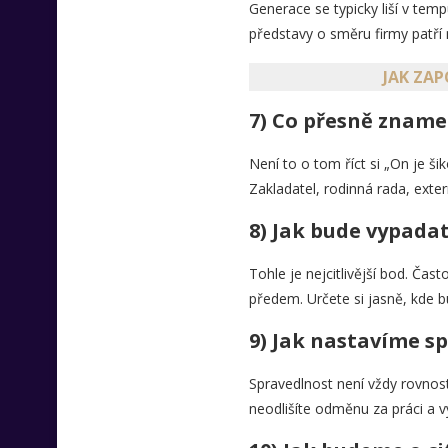
Generace se typicky liší v temp
představy o směru firmy patří 
JAK ZA
7) Co přesně zname
Není to o tom říct si „On je š
Zakladatel, rodinná rada, ext
8) Jak bude vypadat
Tohle je nejcitlivější bod. Čas
předem. Určete si jasně, kde 
9) Jak nastavíme s
Spravedlnost není vždy rovnos
neodlišíte odměnu za práci a vý