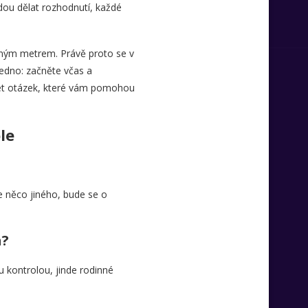
ou dělat rozhodnutí, každé
jiným metrem. Právě proto se v
jedno: začněte včas a
eset otázek, které vám pomohou
le
e něco jiného, bude se o
a?
u kontrolou, jinde rodinné