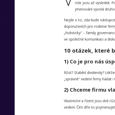
role jsou až výsledek. 
jmenování vyvolá druhou
Nejde o to, zda bude nástupce 
doporučeních pro rodinné firmy
„holisticky“ – family governan
ve společné komunikaci a disku
10 otázek, které b
1) Co je pro nás úsp
Růst? Stabilní dividendy? Udrž
„správné“ vedení firmy hádat i
2) Chceme firmu vla
Vlastnictví a řízení jsou dvě 
vedení. Čím dřív to pojmenuje