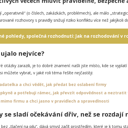
itlivých věcech mluvit pravidelně, bezpečně
 „operativně“ (o číslech, zakázkách, problémech), ale málo „strategi
urované rozhovory s pravidly snižují riziko konfliktu více než jakýkoli 
né pohledy, společná rozhodnutí: Jak na rozhodování v r
ujalo nejvíce?
é otázky zarazili, je to dobré znamení: našli jste místo, kde se vyplatí 
 můžete vybrat, v jaké roli téma řešíte nejčastěji:
adatelka a chci vědět, jak předat bez oslabení firmy
pkyně a potřebuji rámec, jak převzít odpovědnost a neztratit
mimo firmu a chci jasno v pravidlech a spravedlnosti
 se sladí očekávání dřív, než se rozdají 
bez „tlačení na pilu“, dává smysl začít prostředím, které je k tomu s