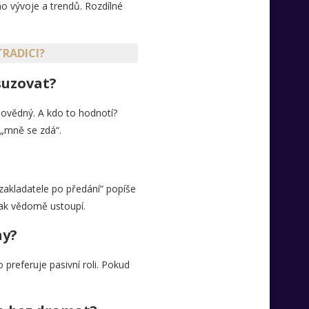
ho vývoje a trendů. Rozdílné
RADICI?
suzovat?
povědný. A kdo to hodnotí?
 „mně se zdá“.
„zakladatele po předání“ popíše
pak vědomě ustoupí.
ny?
preferuje pasivní roli. Pokud