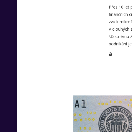
Přes 10 let
finančních c
zvu k mikrof
V dlouhých 
šťastnému ži
podnikání je