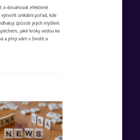
t a dosahovat efektivně
 vytvořit unikátní pořad, kde
odhaluji způsob jejich myšlení.
úspěchem, jaké kroky vedou ke
á a přeji vám v životě a