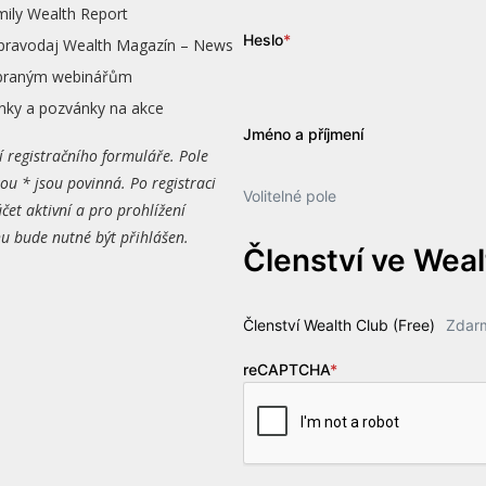
mily Wealth Report
Heslo
*
zpravodaj Wealth Magazín – News
vybraným webinářům
nky a pozvánky na akce
Jméno a příjmení
í registračního formuláře. Pole
ou * jsou povinná. Po registraci
Volitelné pole
čet aktivní a pro prohlížení
 bude nutné být přihlášen.
Členství ve Wea
Členství Wealth Club (Free)
Zdar
reCAPTCHA
*