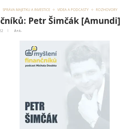
SPRÁVA MAJETKU A INVESTICE
VIDEA A PODCASTY
ROZHOVORY
nčníků: Petr Šimčák [Amundi]
22
A+
A-