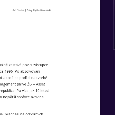
Petr Šimčák | Zdroj: Myšlení finančníků
uálně zastává pozici zástupce
oce 1996. Po absolvování
 a také se podílel na tvorbě
nagement (dříve ŽB – Asset
publice. Po více jak 10 letech
i největší správce aktiv na
kuje, přednáší na odborných