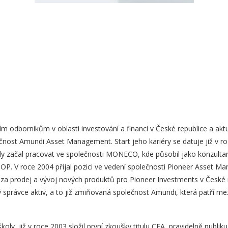
ím odborníkům v oblasti investování a financí v České republice a akt
nost Amundi Asset Management. Start jeho kariéry se datuje již v r
 začal pracovat ve společnosti MONECO, kde působil jako konzultant
 V roce 2004 přijal pozici ve vedení společnosti Pioneer Asset Ma
a prodej a vývoj nových produktů pro Pioneer Investments v České re
 správce aktiv, a to již zmiňovaná společnost Amundi, která patří mez
ly, již v roce 2003 složil první zkoušky titulu CFA, pravidelně publi