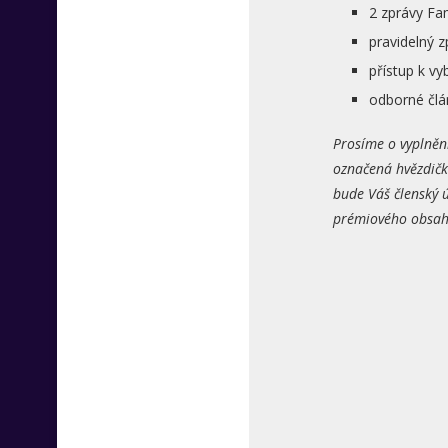
2 zprávy Fa
pravidelný 
přístup k 
odborné člá
Prosíme o vyplněn
označená hvězdičk
bude Váš členský ú
prémiového obsahu