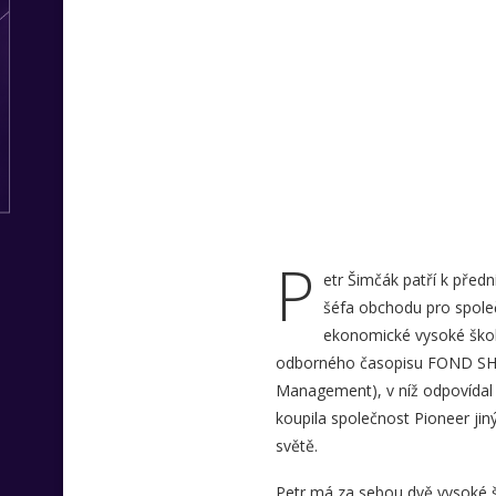
P
etr Šimčák patří k předn
šéfa obchodu pro společ
ekonomické vysoké školy
odborného časopisu FOND SHOP.
Management), v níž odpovídal z
koupila společnost Pioneer jiný
světě.
Petr má za sebou dvě vysoké ško