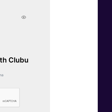
lth Clubu
ma