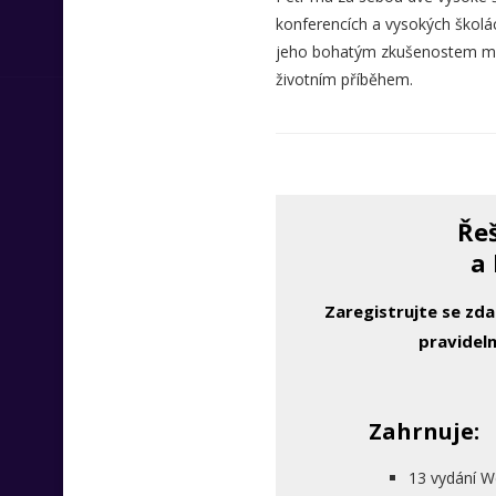
konferencích a vysokých školác
jeho bohatým zkušenostem můžet
životním příběhem.
Řeš
a 
Zaregistrujte se zd
pravideln
Zahrnuje:
13 vydání W