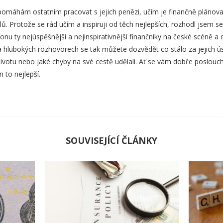
 pomáhám ostatním pracovat s jejich penězi, učím je finančně plánova
ílů. Protože se rád učím a inspiruji od těch nejlepších, rozhodl jsem se
onu ty nejúspěšnější a nejinspirativnější finančníky na české scéně a 
a hlubokých rozhovorech se tak můžete dozvědět co stálo za jejich 
votu nebo jaké chyby na své cestě udělali. Ať se vám dobře poslouch
n to nejlepší.
SOUVISEJÍCÍ ČLÁNKY