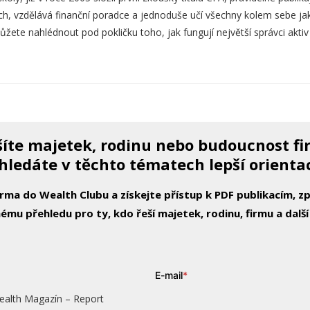
h, vzdělává finanční poradce a jednoduše učí všechny kolem sebe jak
e nahlédnout pod pokličku toho, jak fungují největší správci aktiv 
íte majetek, rodinu nebo budoucnost f
hledáte v těchto tématech lepší orienta
arma do Wealth Clubu a získejte přístup k PDF publikacím, 
ému přehledu pro ty, kdo řeší majetek, rodinu, firmu a další
E-mail
*
ealth Magazín – Report