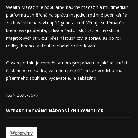
Wealth Magazín je populárně-naučný magazín a multimediální
platforma zaměřená na správu majetku, rodinné podnikání a
zachování bohatství napříč generacemi. Věnuje se tématům,
která bývají důležitá, citlivá a často i složitá, od investic a
majetkových struktur přes nástupnictví a správu až po roli
rodiny, hodnot a dlouhodobého rozhodování.
Obsah portálu je chráněn autorským právem a jakékoliv užití
části nebo celku díla, zejména jeho šíření bez předchozího
písemného souhlasu vydavatele, je zakázáno.
ISSN 2695-0677
WEBARCHIVOVÁNO NÁRODNÍ KNIHOVNOU ČR