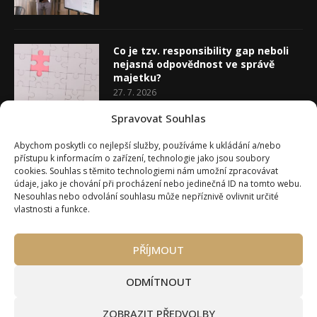
Co je tzv. responsibility gap neboli
nejasná odpovědnost ve správě
majetku?
27. 7. 2026
Spravovat Souhlas
Co je rozhodovací analýza
Abychom poskytli co nejlepší služby, používáme k ukládání a/nebo
20. 7. 2026
přístupu k informacím o zařízení, technologie jako jsou soubory
cookies. Souhlas s těmito technologiemi nám umožní zpracovávat
údaje, jako je chování při procházení nebo jedinečná ID na tomto webu.
Nesouhlas nebo odvolání souhlasu může nepříznivě ovlivnit určité
vlastnosti a funkce.
PŘÍJMOUT
Úvod
O Wealth Magazínu
Můj účet
Slovník pojmů
Kontakty
Máte zájem o spolupráci?
ODMÍTNOUT
Pravidla používání webu wmag.cz
Všeobecné obchodní podmínky
ZOBRAZIT PŘEDVOLBY