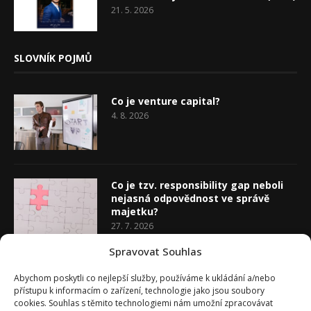
21. 5. 2026
SLOVNÍK POJMŮ
Co je venture capital?
4. 8. 2026
Co je tzv. responsibility gap neboli
nejasná odpovědnost ve správě
majetku?
27. 7. 2026
Spravovat Souhlas
Co je rozhodovací analýza
Abychom poskytli co nejlepší služby, používáme k ukládání a/nebo
20. 7. 2026
přístupu k informacím o zařízení, technologie jako jsou soubory
cookies. Souhlas s těmito technologiemi nám umožní zpracovávat