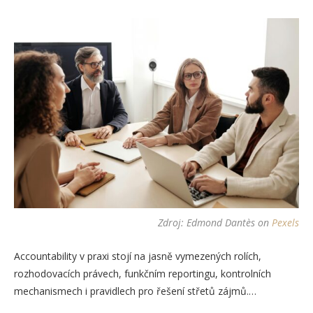
Zdroj:
Edmond Dantès
on
Pexels
Accountability v praxi stojí na jasně vymezených rolích,
rozhodovacích právech, funkčním reportingu, kontrolních
mechanismech i pravidlech pro řešení střetů zájmů.…