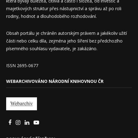
která bývají důležitá, citlivá a často i složitá, od investic a
majetkových struktur přes nástupnictví a správu až po roli
rodiny, hodnot a dlouhodobého rozhodování.
Obsah portálu je chráněn autorským právem a jakékoliv užití
části nebo celku díla, zejména jeho šíření bez předchozího
písemného souhlasu vydavatele, je zakázáno.
ISSN 2695-0677
WEBARCHIVOVÁNO NÁRODNÍ KNIHOVNOU ČR