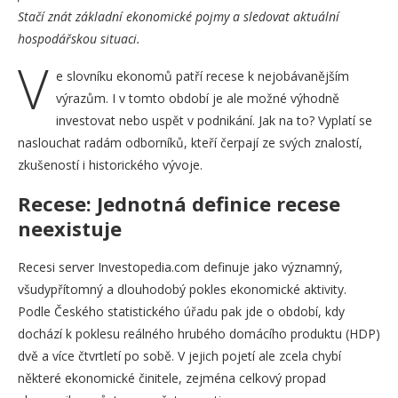
Stačí znát základní ekonomické pojmy a sledovat aktuální
hospodářskou situaci.
V
e slovníku ekonomů patří recese k nejobávanějším
výrazům. I v tomto období je ale možné výhodně
investovat nebo uspět v podnikání. Jak na to? Vyplatí se
naslouchat radám odborníků, kteří čerpají ze svých znalostí,
zkušeností i historického vývoje.
Recese: Jednotná definice recese
neexistuje
Recesi server Investopedia.com definuje jako významný,
všudypřítomný a dlouhodobý pokles ekonomické aktivity.
Podle Českého statistického úřadu pak jde o období, kdy
dochází k poklesu reálného hrubého domácího produktu (HDP)
dvě a více čtvrtletí po sobě. V jejich pojetí ale zcela chybí
některé ekonomické činitele, zejména celkový propad