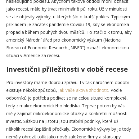
následujícího poklesu. Abychom takové období mohli označit
jako recesi, mělo by trvat minimálně půl roku. Už v minulosti
se ale objevily výjimky, u kterých šlo o kratší pokles. Typickým
příkladem je začátek pandemie Covidu-19, kdy se ekonomika
propadla během pouhých dvou měsíců. To stačilo k tomu, aby
americký Národní úřad pro ekonomický výzkum (National
Bureau of Economic Research „NBER“) označil ekonomickou
situaci v Americe za recesi.
Investiční příležitosti v době recese
Pro investory máme dobrou zprávu. I v tak náročném období
existuje několik způsobů, j
ak vaše aktiva zhodnotit
. Podle
odborníků je potřeba podívat se na celou situaci komplexně,
tedy z makroekonomického hlediska. Teprve potom by vás
měly zajímat mikroekonomické otázky a konkrétní možnosti
investic. Sázkou na jistotu jsou stabilní podniky, které už
několik recesí úspěšně přečkaly. Ekonomické výkyvy by je tedy
neměly ohrozit tolik jako nově založené firmy a start-upy.