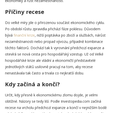
ekonomiky a růst nezaměstnanosti.
Příčiny recese
Do velké míry jde o přirozenou součást ekonomického cyklu.
Po období růstu zpravidla přichází fáze poklesu. Důvodem
bývá
finanční krize
, nižší poptávka po zboží a službách, nárůst
nezaměstnanosti nebo propad vývozu, případně kombinace
těchto faktorů. Dochází tak k vyrovnání předchozí expanze a
otevírá se nová cesta pro hospodářský vzestup. Už od Velké
hospodářské krize ale vládní a ekonomičtí představitelé
jednotlivých států usilovně pracují na tom, aby recese
nenastávala tak často a trvala co nejkratší dobu.
Kdy začíná a končí?
Určit, kdy přesně k ekonomickému zlomu dojde, je velmi
obtížné. Názory se tedy liší. Podle Investopedia.com začíná
recese na vrcholu předchozí expanze a končí v nejnižším bodě