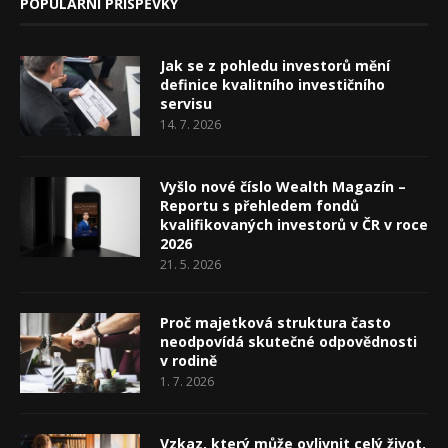
POPULÁRNÍ PŘÍSPĚVKY
Jak se z pohledu investorů mění
definice kvalitního investičního
servisu
14. 7. 2026
Vyšlo nové číslo Wealth Magazín –
Reportu s přehledem fondů
kvalifikovaných investorů v ČR v roce
2026
21. 5. 2026
Proč majetková struktura často
neodpovídá skutečné odpovědnosti
v rodině
1. 7. 2026
Vzkaz, který může ovlivnit celý život.