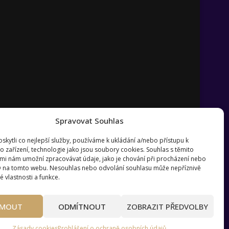
Spravovat Souhlas
kytli co nejlepší služby, používáme k ukládání a/nebo přístupu k
o zařízení, technologie jako jsou soubory cookies. Souhlas s těmito
mi nám umožní zpracovávat údaje, jako je chování při procházení nebo
D na tomto webu. Nesouhlas nebo odvolání souhlasu může nepříznivě
té vlastnosti a funkce.
?
Pravidla používání webu wmag.cz
JMOUT
ODMÍTNOUT
ZOBRAZIT PŘEDVOLBY
Zásady cookies
Prohlášení o ochraně osobních údajů