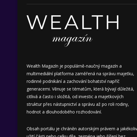
Wealth Magazín je populárně-naučný magazín a
multimediální platforma zaměřená na správu majetku,
rodinné podnikání a zachování bohatství napříč
generacemi. Věnuje se tématům, která bývají důležitá,
citlivá a často i složitá, od investic a majetkových
struktur přes nástupnictví a správu až po roli rodiny,
hodnot a dlouhodobého rozhodování.
Obsah portálu je chráněn autorským právem a jakékoli
užití části nebo celku díla, zejména jeho šíření bez