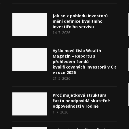
Jak se z pohledu investorů
mění definice kvalitního
investičního servisu
14. 7. 2026
Vyšlo nové číslo Wealth
Magazín – Reportu s
přehledem fondů
kvalifikovaných investorů v ČR
v roce 2026
21. 5. 2026
Proč majetková struktura
často neodpovídá skutečné
odpovědnosti v rodině
1. 7. 2026
v