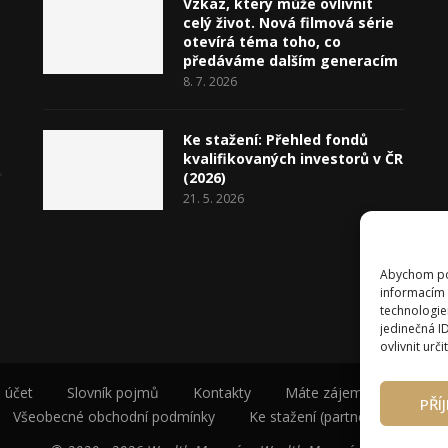
Vzkaz, který může ovlivnit
celý život. Nová filmová série
otevírá téma toho, co
předáváme dalším generacím
8. 7. 2026
Ke stažení: Přehled fondů
kvalifikovaných investorů v ČR
(2026)
21. 5. 2026
Abychom pos
informacím 
technologie
jedinečná I
ovlivnit urči
 účet
Slovník pojmů
Kontakty
Máte zájem o spolupráci
PŘÍ
Všeobecné obchodní podmínky
Ke stažení (partneři a autoři)