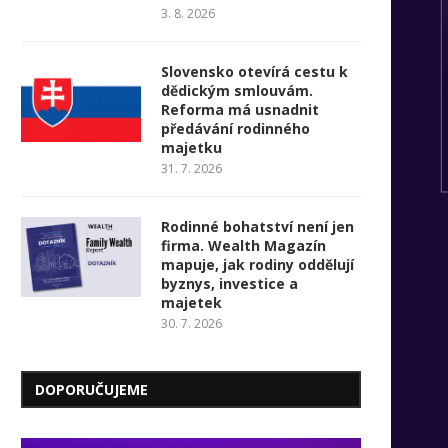
3. 8. 2026
Slovensko otevírá cestu k
dědickým smlouvám.
Reforma má usnadnit
předávání rodinného
majetku
31. 7. 2026
Rodinné bohatství není jen
firma. Wealth Magazín
mapuje, jak rodiny oddělují
byznys, investice a
majetek
30. 7. 2026
DOPORUČUJEME