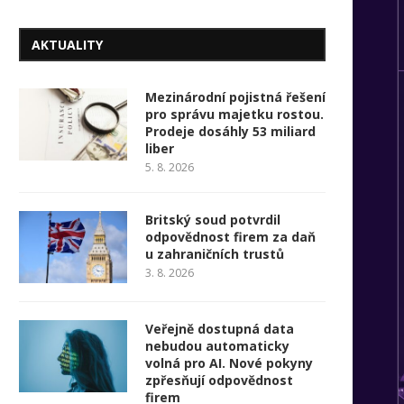
AKTUALITY
Mezinárodní pojistná řešení
pro správu majetku rostou.
Prodeje dosáhly 53 miliard
liber
5. 8. 2026
Britský soud potvrdil
odpovědnost firem za daň
u zahraničních trustů
3. 8. 2026
Veřejně dostupná data
nebudou automaticky
volná pro AI. Nové pokyny
zpřesňují odpovědnost
firem