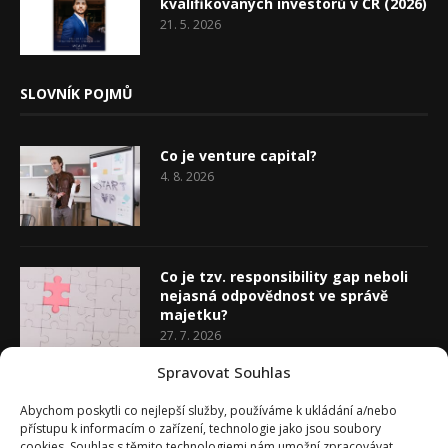
kvalifikovaných investorů v ČR (2026)
21. 5. 2026
SLOVNÍK POJMŮ
Co je venture capital?
4. 8. 2026
Co je tzv. responsibility gap neboli
nejasná odpovědnost ve správě
majetku?
27. 7. 2026
Spravovat Souhlas
Co je rozhodovací analýza
Abychom poskytli co nejlepší služby, používáme k ukládání a/nebo
20. 7. 2026
přístupu k informacím o zařízení, technologie jako jsou soubory
cookies. Souhlas s těmito technologiemi nám umožní zpracovávat