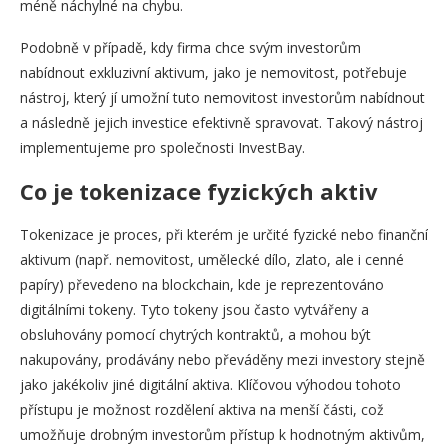
méně náchylné na chybu.
Podobně v případě, kdy firma chce svým investorům
nabídnout exkluzivní aktivum, jako je nemovitost, potřebuje
nástroj, který jí umožní tuto nemovitost investorům nabídnout
a následně jejich investice efektivně spravovat. Takový nástroj
implementujeme pro společnosti InvestBay.
Co je tokenizace fyzických aktiv
Tokenizace je proces, při kterém je určité fyzické nebo finanční
aktivum (např. nemovitost, umělecké dílo, zlato, ale i cenné
papíry) převedeno na blockchain, kde je reprezentováno
digitálními tokeny. Tyto tokeny jsou často vytvářeny a
obsluhovány pomocí chytrých kontraktů, a mohou být
nakupovány, prodávány nebo převáděny mezi investory stejně
jako jakékoliv jiné digitální aktiva. Klíčovou výhodou tohoto
přístupu je možnost rozdělení aktiva na menší části, což
umožňuje drobným investorům přístup k hodnotným aktivům,