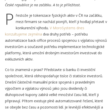
České republice je na začátku. A to je příležitost.
P
řestože je tokenizace fyzických aktiv v ČR na začátku,
mezi firmami se nachází pionýři, kteří ji hodlají přetavit v
konkurenční výhodu.
V MoroSystems dnes
konzultujeme zejména
dva druhy potřeb – potřebu
automatizace back-office procesů spojenou s výplatou výnosů
investorům a současně potřebu implementace technologické
platformy, která umožní drobným investorům investovat do
exkluzivních aktiv.
Co to znamená v praxi? Představte si banku či investiční
společnost, která obhospodařuje tisíce či statisíce investorů.
Dnešní částečně manuální práce spojená s pravidelným
výpočtem a výplatou výnosů jako jsou dividendy či
dluhopisové kupony zabírá velké množství času lidí, kteří ji
připravují. Přitom existuje plně automatizované řešení, které
se obejde bez času a pozornosti lidí. Je levnější efektivnější a