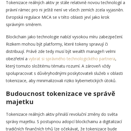
Tokenizace reálných aktiv je stále relativně novou technologií a
právní rámec pro ni ještě není ve všech zemích zcela vyjasněn.
Evropská regulace MiCA se v této oblasti jeví jako krok
správným směrem.
Blockchain jako technologie nabízí vysokou míru zabezpečení.
Rizikem mohou být platformy, které tokeny spravují či
distribuují. Právě zde tedy musí být wealth manageři velmi
obezřetní a
vybrat si správného technologického partnera
,
který tomuto složitému tématu rozumí. A zároveň vždy
spolupracovat s důvěryhodnými poskytovateli služeb v oblasti
tokenizace, aby minimalizovali riziko kybernetických útoků.
Budoucnost tokenizace ve správě
majetku
Tokenizace reálných aktiv přináší revoluční změny do světa
správy majetku. S postupnou adopcí blockchainu a digitalizací
tradičních finančních trhů lze očekávat, že tokenizace bude