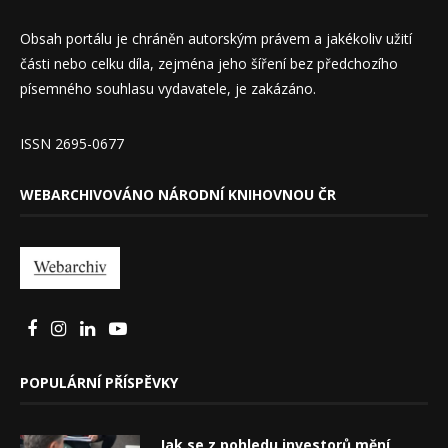
Obsah portálu je chráněn autorským právem a jakékoliv užití
části nebo celku díla, zejména jeho šíření bez předchozího
písemného souhlasu vydavatele, je zakázáno.
ISSN 2695-0677
WEBARCHIVOVÁNO NÁRODNÍ KNIHOVNOU ČR
POPULÁRNÍ PŘÍSPĚVKY
Jak se z pohledu investorů mění