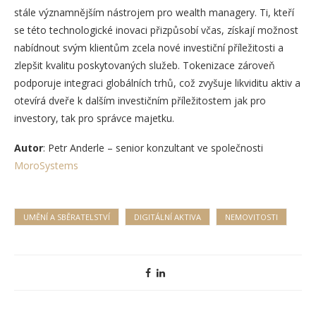
stále významnějším nástrojem pro wealth managery. Ti, kteří
se této technologické inovaci přizpůsobí včas, získají možnost
nabídnout svým klientům zcela nové investiční příležitosti a
zlepšit kvalitu poskytovaných služeb. Tokenizace zároveň
podporuje integraci globálních trhů, což zvyšuje likviditu aktiv a
otevírá dveře k dalším investičním příležitostem jak pro
investory, tak pro správce majetku.
Autor
: Petr Anderle – senior konzultant ve společnosti
MoroSystems
UMĚNÍ A SBĚRATELSTVÍ
DIGITÁLNÍ AKTIVA
NEMOVITOSTI