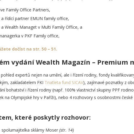
 ve Family Office Partners,
 a řídící partner EMUN family office,
er a Wealth Managet v Multi Family Office, a
anagerka v PKF Family office,
ete dočíst na str. 50 – 51.
mém vydání Wealth Magazín – Premium m
pohled expertů nejen na umění, ale i řízení rodiny, fondy kvalifikovaný
kým, zakladatelem FKI
Triatleta fund SICAV
), zajímavé poznatky z obo
ní bohatství i řízení rodiny (např. 100% vlastnictví skupiny PPF rodin
ek na Olympijské hry v Paříži), nebo 4 rozhovory s osobnostmi česk
em, které poskytly rozhovor:
 spolumajitelka sklárny Moser
(str. 14)