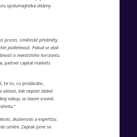
voru spolumajitelka sklárny
ací proces. Umělecké předměty,
ychle podlehnout. Pokud se však
bností a investičního horizontu.
ta, partner capital markets
il, že to, co prodáváte,
 v oblasti, kde neplatí žádná
hybný nákup, se časem srovná.
talentu.
“
losti, zkušenosti a expertízu.
 do umění. Zeptali jsme se