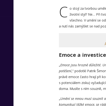
C
o stojí za tvorbou uměle
životní styl? Ne… Při t
všechno. V umění se odr
a nutí nás zamýšlet se nad poz
Emoce a investice
„
Emoce jsou hrozně důležité. Um
potěšení
,“ podotkl Patrik Šimo
právě emoce často hrají při kou
s potenciálem zisku) vyžadujíc
doma. Musíte s ním souznít, mus
„
Umění se mnou musí souznít a 
komunikují těžké emoce, se ráda 