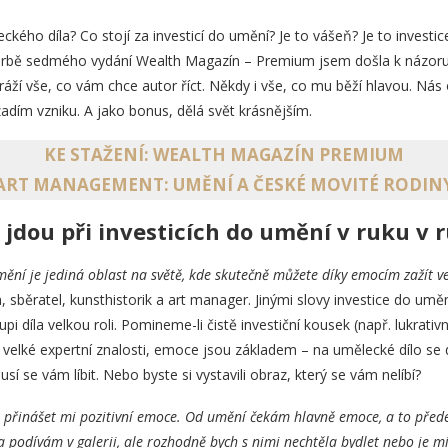
ckého díla? Co stojí za investicí do umění? Je to vášeň? Je to investi
vorbě sedmého vydání Wealth Magazín – Premium jsem došla k názoru, 
áží vše, co vám chce autor říct. Někdy i vše, co mu běží hlavou. Nás 
adím vzniku. A jako bonus, dělá svět krásnějším.
KE STAŽENÍ: WEALTH MAGAZÍN PREMIUM
ART MANAGEMENT: UMĚNÍ A ČESKÉ MOVITÉ RODIN
 jdou při investicích do umění v ruku v 
ění je jediná oblast na světě, kde skutečně můžete díky emocím zažít ve
n, sběratel, kunsthistorik a art manager. Jinými slovy investice do 
pi díla velkou roli. Pomineme-li čistě investiční kousek (např. lukrativ
í velké expertní znalosti, emoce jsou základem – na umělecké dílo se 
í se vám líbit. Nebo byste si vystavili obraz, který se vám nelíbí?
přinášet mi pozitivní emoce. Od umění čekám hlavně emoce, a to předev
podívám v galerii, ale rozhodně bych s nimi nechtěla bydlet nebo je mít 