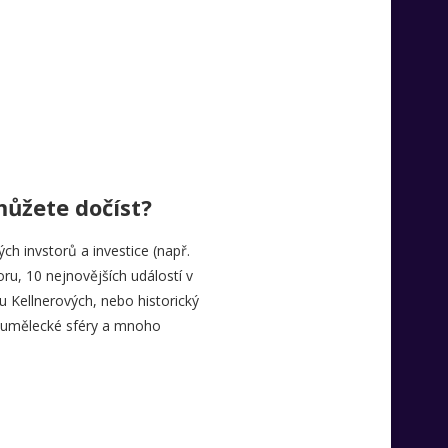
ůžete dočíst?
ch invstorů a investice (např.
ru, 10 nejnovějších událostí v
ou Kellnerových, nebo historický
é umělecké sféry a mnoho