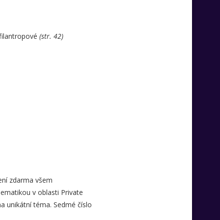
filantropové
(str. 42)
žení zdarma všem
matikou v oblasti Private
na unikátní téma. Sedmé číslo