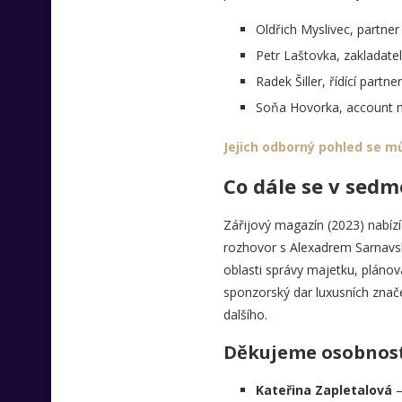
Oldřich Myslivec, partner
Petr Laštovka, zakladatel
Radek Šiller, řídící partn
Soňa Hovorka, account m
Jejich odborný pohled se můž
Co dále se v sed
Zářijový magazín (2023) nabízí 
rozhovor s Alexadrem Sarnavs
oblasti správy majetku, plánová
sponzorský dar luxusních znač
dalšího.
Děkujeme osobnost
Kateřina Zapletalová
–