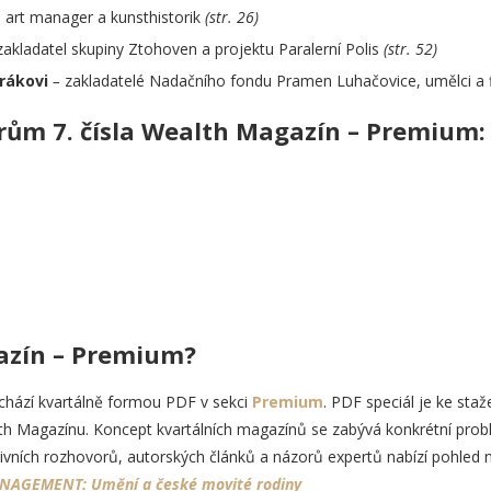
, art manager a kunsthistorik
(str. 26)
akladatel skupiny Ztohoven a projektu Paralerní Polis
(str. 52)
trákovi
–
zakladatelé Nadačního fondu Pramen Luhačovice, umělci a 
ům 7. čísla Wealth Magazín – Premium:
azín – Premium?
hází kvartálně formou PDF v sekci
Premium
. PDF speciál je ke sta
 Magazínu. Koncept kvartálních magazínů se zabývá konkrétní proble
ivních rozhovorů, autorských článků a názorů expertů nabízí pohled 
NAGEMENT: Umění a české movité rodiny