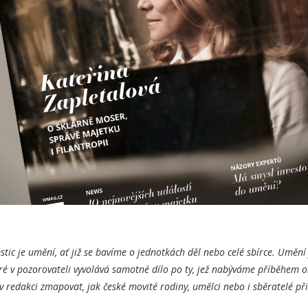
estic je umění, ať již se bavíme o jednotkách děl nebo celé sbírce. Uměn
é v pozorovateli vyvolává samotné dílo po ty, jež nabýváme příběhem 
v redakci zmapovat, jak české movité rodiny, umělci nebo i sběratelé př