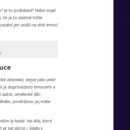
ce? Je to podnikání? Nebo snad
že je to vlastně tohle
ostatní jen unáší na vlně emocí
Y
ruce
lké zklamání, stejně jako velké
umění je doprovázeno emocemi a
ní autor, umělecké dílo
díváte, povětšinou jej máte
ším ty hezké. Na díla, která
ve své sbírce, i kdyby v