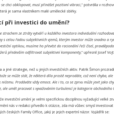
se chci obklopovat, musí přinášet pozitivní vibraci
,“ potvrdila v rozho
která je sama vlastníkem malé umělecké sbírky.
í při investici do umění?
 strachem ze ztráty vytváří u každého investora individuální rozhodov
eny s celou řadou subjektivních vjemů, kterým investor může snadno a r
estiční optikou, musíme ho převést do racionální řeči čísel, pravděpodo
žerů především odfiltrovat subjektivní komponenty,
“ upřesnil Josef Voj
la a jiné strategie, než u jiných investičních aktiv. Patrik Šimon prozrad
otože se může stát, že některá díla prostě neprodáte, což není chyba, ale
 k ničemu. Prodáváte vždy emoce. Ale i to, co se zprvu může jevit jako c
, ale umět pracovat s vyvažováním turbulencí je kategorie obchodního 
e investiční umění je velmi specifickou disciplínou vyžadující velké zna
mění nás v redakci přivedlo k otázce, zda má vůbec smysl investovat
 českých Family Office, jaký je jejich expertní názor. Vyjádřili se: