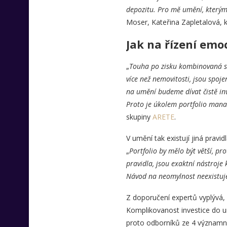
depozitu. Pro mě umění, kterým 
Moser, Kateřina Zapletalová, 
Jak na řízení emoc
„
Touha po zisku kombinovaná se
více než nemovitosti, jsou spoj
na umění budeme dívat čistě inv
Proto je úkolem portfolio mana
skupiny
ARETE
.
V umění tak existují jiná pravid
„
Portfolio by mělo být větší, pr
pravidla, jsou exaktní nástroje
Návod na neomylnost neexistuje
Z doporučení expertů vyplývá, ž
Komplikovanost investice do u
proto odborníků ze 4 významných