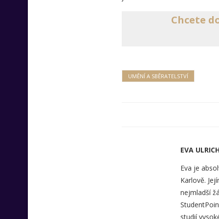
Chcete do
UMĚNÍ A SBĚRATELSTVÍ
EVA ULRIC
Eva je abso
Karlově. Jej
nejmladší žá
StudentPoint
studií vysok