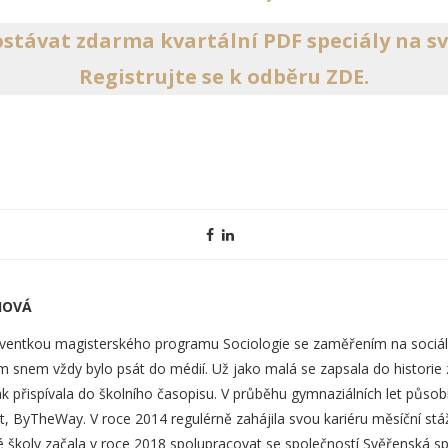
stávat zdarma kvartální PDF speciály na s
Registrujte se k odběru ZDE.
HOVÁ
lventkou magisterského programu Sociologie se zaměřením na sociální
ím snem vždy bylo psát do médií. Už jako malá se zapsala do historie 
k přispívala do školního časopisu. V průběhu gymnaziálních let působi
, ByTheWay. V roce 2014 regulérně zahájila svou kariéru měsíční stá
é školy začala v roce 2018 spolupracovat se společností Svěřenská s