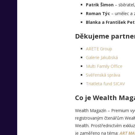
Patrik Šimon
– sběratel
Roman Týc
– umělec a z
Blanka a František Pe
Děkujeme partner
ARETE Group
Galerie Jakubská
Multi Family Office
Svěřenská správa
Triatleta fund SICAV
Co je Wealth Mag
Wealth Magazín – Premium vyc
registrovaným čtenářům Wealth
Wealth. Prostřednictvím exkluz
je zaměřeno na téma:
ART MA