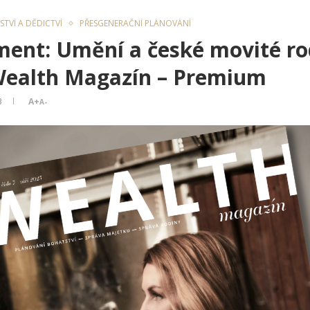
TVÍ A DĚDICTVÍ
PŘESGENERAČNÍ PLÁNOVÁNÍ
nt: Umění a české movité rod
Wealth Magazín – Premium
3
A+
A-