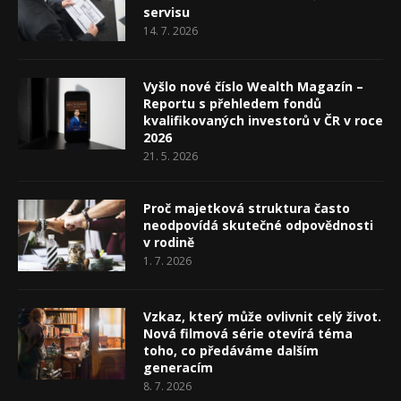
servisu
14. 7. 2026
Vyšlo nové číslo Wealth Magazín –
Reportu s přehledem fondů
kvalifikovaných investorů v ČR v roce
2026
21. 5. 2026
Proč majetková struktura často
neodpovídá skutečné odpovědnosti
v rodině
1. 7. 2026
Vzkaz, který může ovlivnit celý život.
Nová filmová série otevírá téma
toho, co předáváme dalším
generacím
8. 7. 2026