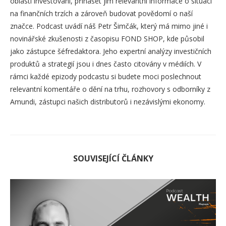
oblasti investování, přinášet jim relevantní informace o situaci
na finančních trzích a zároveň budovat povědomí o naší
značce. Podcast uvádí náš Petr Šimčák, který má mimo jiné i
novinářské zkušenosti z časopisu FOND SHOP, kde působil
jako zástupce šéfredaktora. Jeho expertní analýzy investičních
produktů a strategií jsou i dnes často citovány v médiích. V
rámci každé epizody podcastu si budete moci poslechnout
relevantní komentáře o dění na trhu, rozhovory s odborníky z
Amundi, zástupci našich distributorů i nezávislými ekonomy.
SOUVISEJÍCÍ ČLÁNKY