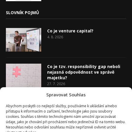
SLOVNÍK POJMŮ
Co je venture capital?
4. 8. 2026
Co je tzv. responsibility gap neboli
nejasná odpovědnost ve správě
majetku?
27. 7. 2026
Spravovat Souhlas
Co je rozhodovací analýza
Abychom poskytli co nejlepší služby, používáme k ukládání a/nebo
20. 7. 2026
přístupu k informacím o zařízení, technologie jako jsou soubory
cookies. Souhlas s těmito technologiemi nám umožní zpracovávat
údaje, jako je chování při procházení nebo jedinečná ID na tomto webu.
Nesouhlas nebo odvolání souhlasu může nepříznivě ovlivnit určité