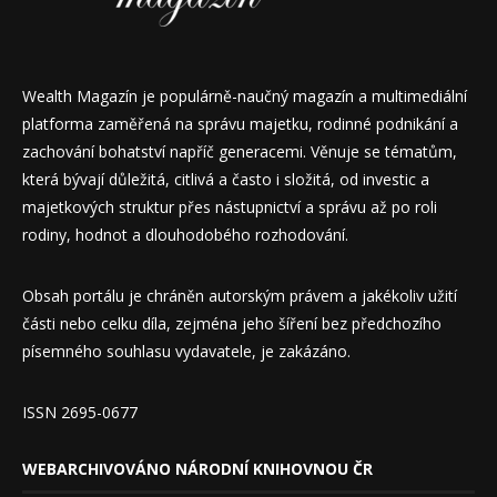
Wealth Magazín je populárně-naučný magazín a multimediální
platforma zaměřená na správu majetku, rodinné podnikání a
zachování bohatství napříč generacemi. Věnuje se tématům,
která bývají důležitá, citlivá a často i složitá, od investic a
majetkových struktur přes nástupnictví a správu až po roli
rodiny, hodnot a dlouhodobého rozhodování.
Obsah portálu je chráněn autorským právem a jakékoliv užití
části nebo celku díla, zejména jeho šíření bez předchozího
písemného souhlasu vydavatele, je zakázáno.
ISSN 2695-0677
WEBARCHIVOVÁNO NÁRODNÍ KNIHOVNOU ČR