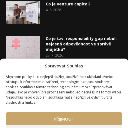
Co je venture capital?
4. 8. 2026
Co je tzv. responsibility gap neboli
nejasná odpovědnost ve správě
majetku?
27. 7. 2026
Spravovat Souhlas
Co je rozhodovací analýza
Abychom poskytli co nejlepší služby, používáme k ukládání a/nebo
20. 7. 2026
přístupu k informacím o zařízení, technologie jako jsou soubory
cookies. Souhlas s těmito technologiemi nám umožní zpracovávat
údaje, jako je chování při procházení nebo jedinečná ID na tomto webu.
Nesouhlas nebo odvolání souhlasu může nepříznivě ovlivnit určité
vlastnosti a funkce.
PŘÍJMOUT
Úvod
O Wealth Magazínu
Můj účet
Slovník pojmů
Kontakty
Máte zájem o spolupráci?