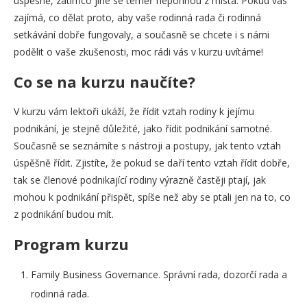
úspěšně, zatímco jiné se téměř nepohnou z místa. Pokud vás
zajímá, co dělat proto, aby vaše rodinná rada či rodinná
setkávání dobře fungovaly, a současně se chcete i s námi
podělit o vaše zkušenosti, moc rádi vás v kurzu uvítáme!
Co se na kurzu naučíte?
V kurzu vám lektoři ukáží, že řídit vztah rodiny k jejímu
podnikání, je stejně důležité, jako řídit podnikání samotné.
Současně se seznámíte s nástroji a postupy, jak tento vztah
úspěšně řídit. Zjistíte, že pokud se daří tento vztah řídit dobře,
tak se členové podnikající rodiny výrazně častěji ptají, jak
mohou k podnikání přispět, spíše než aby se ptali jen na to, co
z podnikání budou mít.
Program kurzu
Family Business Governance. Správní rada, dozorčí rada a
rodinná rada.