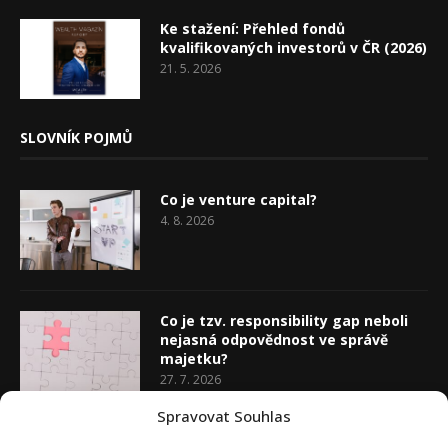
Ke stažení: Přehled fondů
kvalifikovaných investorů v ČR (2026)
21. 5. 2026
SLOVNÍK POJMŮ
Co je venture capital?
4. 8. 2026
Co je tzv. responsibility gap neboli
nejasná odpovědnost ve správě
majetku?
27. 7. 2026
Spravovat Souhlas
Co je rozhodovací analýza