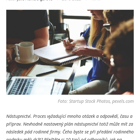
Foto: Startup Stock Photos, pexels.com
Nástupnictví. Proces vyžadující mnoho otázek a odpovědí, času a
příprav. Nevhodně nastavený plán nástupnictví totiž může mít za
následek pád rodinné firmy. Čeho byste se při předání rodinného
podniku měli držt? Přečtěte si 10 tipů od odborníků, jak na