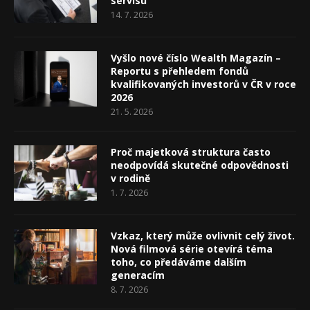
servisu
14. 7. 2026
Vyšlo nové číslo Wealth Magazín –
Reportu s přehledem fondů
kvalifikovaných investorů v ČR v roce
2026
21. 5. 2026
Proč majetková struktura často
neodpovídá skutečné odpovědnosti
v rodině
1. 7. 2026
Vzkaz, který může ovlivnit celý život.
Nová filmová série otevírá téma
toho, co předáváme dalším
generacím
8. 7. 2026