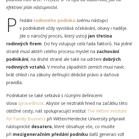
efektivní plán nástupnictví.
P
ředání
rodinného podniku
svému nástupci
v podnikateli vždy vyvolává očekávání, obavy i naděje.
Jde o náročný proces, který ustojí
jen třetina
rodinných firem
. Do hry vstupuje celá řada faktorů. Na jedné
straně musí aktéři celého procesu myslet na
zachování
podnikání
, na druhé straně ale také na udržení
dobrých
rodinných vztahů
. V mnoha západních zemích musí navíc
brát ohled i na zákony definující dědické právo a daňová
pravidla.
Podnikatel se také setkává s různými definicemi
slova
spravedlnost
. Abyste se neztratili hned na začátku této
obtížné cesty, náš spolupracující institut
The Witten Institute
for Family Business
při Witten/Herdecke University připravil
nástupnické
desatero
, které obsahuje vše, co musíte
při
mezigeneračním předání podniku
další generaci vzít