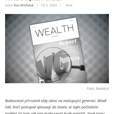
Autor
Eva Ulrichová
19. 2. 2024
A+
A-
Foto: Redakce
Budoucnost přirozeně vždy závisí na nastupující generaci. Mladí
lidé, kteří postupně vplouvají do života, se svým počínáním
podílejí na tom, jak ona budoucnost bude vypadat. Jinak tomu