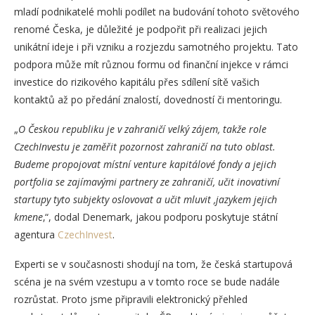
mladí podnikatelé mohli podílet na budování tohoto světového
renomé Česka, je důležité je podpořit při realizaci jejich
unikátní ideje i při vzniku a rozjezdu samotného projektu. Tato
podpora může mít různou formu od finanční injekce v rámci
investice do rizikového kapitálu přes sdílení sítě vašich
kontaktů až po předání znalostí, dovedností či mentoringu.
„
O Českou republiku je v zahraničí velký zájem, takže role
CzechInvestu je zaměřit pozornost zahraničí na tuto oblast.
Budeme propojovat místní venture kapitálové fondy a jejich
portfolia se zajímavými partnery ze zahraničí, učit inovativní
startupy tyto subjekty oslovovat a učit mluvit ,jazykem jejich
kmene
‚“, dodal Denemark, jakou podporu poskytuje státní
agentura
CzechInvest
.
Experti se v současnosti shodují na tom, že česká startupová
scéna je na svém vzestupu a v tomto roce se bude nadále
rozrůstat. Proto jsme připravili elektronický přehled