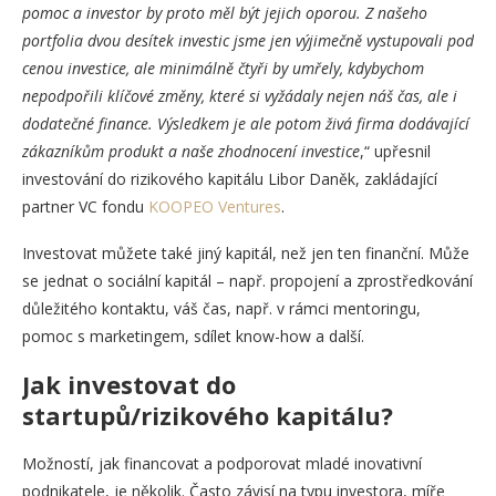
pomoc a investor by proto měl být jejich oporou. Z našeho
portfolia dvou desítek investic jsme jen výjimečně vystupovali pod
cenou investice, ale minimálně čtyři by umřely, kdybychom
nepodpořili klíčové změny, které si vyžádaly nejen náš čas, ale i
dodatečné finance. Výsledkem je ale potom živá firma dodávající
zákazníkům produkt a naše zhodnocení investice
,“ upřesnil
investování do rizikového kapitálu Libor Daněk, zakládající
partner VC fondu
KOOPEO Ventures
.
Investovat můžete také jiný kapitál, než jen ten finanční. Může
se jednat o sociální kapitál – např. propojení a zprostředkování
důležitého kontaktu, váš čas, např. v rámci mentoringu,
pomoc s marketingem, sdílet know-how a další.
Jak investovat do
startupů/rizikového kapitálu?
Možností, jak financovat a podporovat mladé inovativní
podnikatele, je několik. Často závisí na typu investora, míře