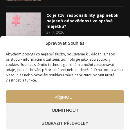
Co je tzv. responsibility gap neboli
nejasná odpovědnost ve správě
majetku?
27. 7. 2026
Spravovat Souhlas
Co je rozhodovací analýza
Abychom poskytli co nejlepší služby, používáme k ukládání a/nebo
20. 7. 2026
přístupu k informacím o zařízení, technologie jako jsou soubory
cookies. Souhlas s těmito technologiemi nám umožní zpracovávat
údaje, jako je chování při procházení nebo jedinečná ID na tomto webu.
Nesouhlas nebo odvolání souhlasu může nepříznivě ovlivnit určité
vlastnosti a funkce.
PŘÍJMOUT
Úvod
O Wealth Magazínu
Můj účet
Slovník pojmů
Kontakty
Máte zájem o spolupráci?
ODMÍTNOUT
Pravidla používání webu wmag.cz
Všeobecné obchodní podmínky
ZOBRAZIT PŘEDVOLBY
Ke stažení (partneři a autoři)