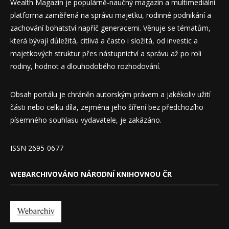
Wealth Magazín je populárně-naučný magazín a multimediální
platforma zaměřená na správu majetku, rodinné podnikání a
zachování bohatství napříč generacemi. Věnuje se tématům,
která bývají důležitá, citlivá a často i složitá, od investic a
majetkových struktur přes nástupnictví a správu až po roli
rodiny, hodnot a dlouhodobého rozhodování.
Obsah portálu je chráněn autorským právem a jakékoliv užití
části nebo celku díla, zejména jeho šíření bez předchozího
písemného souhlasu vydavatele, je zakázáno.
ISSN 2695-0677
WEBARCHIVOVÁNO NÁRODNÍ KNIHOVNOU ČR