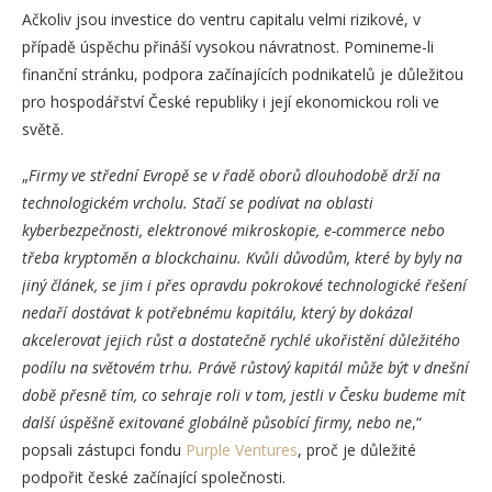
Ačkoliv jsou investice do ventru capitalu velmi rizikové, v
případě úspěchu přináší vysokou návratnost. Pomineme-li
finanční stránku, podpora začínajících podnikatelů je důležitou
pro hospodářství České republiky i její ekonomickou roli ve
světě.
„
Firmy ve střední Evropě se v řadě oborů dlouhodobě drží na
technologickém vrcholu. Stačí se podívat na oblasti
kyberbezpečnosti, elektronové mikroskopie, e-commerce nebo
třeba kryptoměn a blockchainu. Kvůli důvodům, které by byly na
jiný článek, se jim i přes opravdu pokrokové technologické řešení
nedaří dostávat k potřebnému kapitálu, který by dokázal
akcelerovat jejich růst a dostatečně rychlé ukořistění důležitého
podílu na světovém trhu. Právě růstový kapitál může být v dnešní
době přesně tím, co sehraje roli v tom, jestli v Česku budeme mít
další úspěšně exitované globálně působící firmy, nebo ne
,“
popsali zástupci fondu
Purple Ventures
, proč je důležité
podpořit české začínající společnosti.