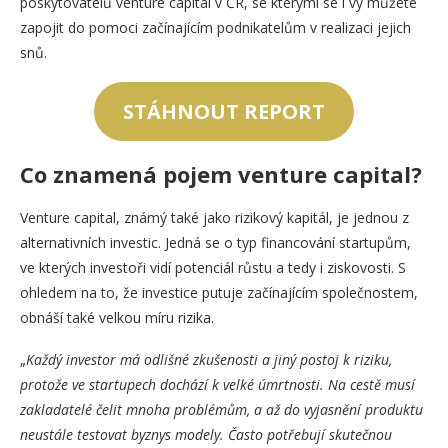
poskytovatelů venture capital v ČR, se kterými se i vy můžete
zapojit do pomoci začínajícím podnikatelům v realizaci jejich
snů.
STÁHNOUT REPORT
Co znamená pojem venture capital?
Venture capital, známý také jako rizikový kapitál, je jednou z
alternativních investic. Jedná se o typ financování startupům,
ve kterých investoři vidí potenciál růstu a tedy i ziskovosti. S
ohledem na to, že investice putuje začínajícím společnostem,
obnáší také velkou míru rizika.
„
Každý investor má odlišné zkušenosti a jiný postoj k riziku,
protože ve startupech dochází k velké úmrtnosti. Na cestě musí
zakladatelé čelit mnoha problémům, a až do vyjasnění produktu
neustále testovat byznys modely. Často potřebují skutečnou