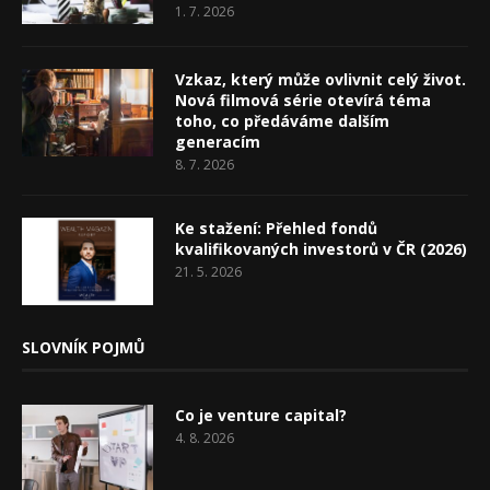
1. 7. 2026
Vzkaz, který může ovlivnit celý život.
Nová filmová série otevírá téma
toho, co předáváme dalším
generacím
8. 7. 2026
Ke stažení: Přehled fondů
kvalifikovaných investorů v ČR (2026)
21. 5. 2026
SLOVNÍK POJMŮ
Co je venture capital?
4. 8. 2026