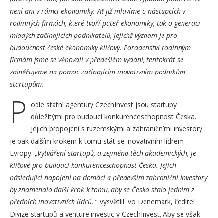
není ani v rámci ekonomiky. Ať již mluvíme o nástupcích v
rodinných firmách, které tvoří páteř ekonomiky, tak o generaci
mladých začínajících podnikatelů, jejichž význam je pro
budoucnost české ekonomiky klíčový. Poradenství rodinným
firmám jsme se věnovali v předešlém vydání, tentokrát se
zaměřujeme na pomoc začínajícím inovativním podnikům –
startupům.
P
odle státní agentury CzechInvest jsou startupy
důležitými pro budoucí konkurenceschopnost Česka.
Jejich propojení s tuzemskými a zahraničními investory
je pak dalším krokem k tomu stát se inovativním lídrem
Evropy. „
Vytváření startupů, a zejména těch akademických, je
klíčové pro budoucí konkurenceschopnost Česka. Jejich
následující napojení na domácí a především zahraniční investory
by znamenalo další krok k tomu, aby se Česko stalo jedním z
předních inovativních lídrů
, “ vysvětlil Ivo Denemark, ředitel
Divize startupů a venture investic v CzechInvest. Aby se však