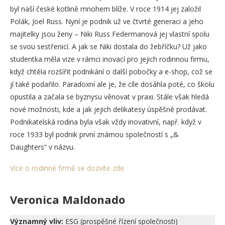
byl naší české kotlině mnohem blíže. V roce 1914 jej založil
Polák, Joel Russ. Nyní je podnik už ve čtvrté generaci a jeho
majitelky jsou ženy – Niki Russ Federmanová jej vlastní spolu
se svou sestřenicí. A jak se Niki dostala do žebříčku? Už jako
studentka měla vize v rámci inovací pro jejich rodinnou firmu,
když chtěla rozšířit podnikání o další pobočky a e-shop, což se
jí také podařilo. Paradoxní ale je, že cíle dosáhla poté, co školu
opustila a začala se byznysu věnovat v praxi. Stále však hledá
nové možnosti, kde a jak jejich delikatesy úspěšně prodávat.
Podnikatelská rodina byla však vždy inovativní, např. když v
roce 1933 byl podnik první známou společností s „&
Daughters“ v názvu.
Více o rodinné firmě se dozvíte zde.
Veronica Maldonado
Významný vliv:
ESG (prospěšné řízení společnosti)