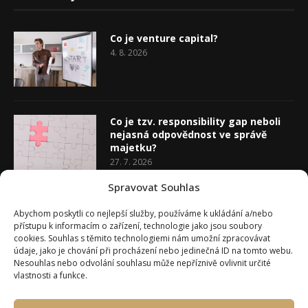
Co je venture capital?
4. 8. 2026
Co je tzv. responsibility gap neboli
nejasná odpovědnost ve správě
majetku?
27. 7. 2026
Spravovat Souhlas
Co je rozhodovací analýza
Abychom poskytli co nejlepší služby, používáme k ukládání a/nebo
20. 7. 2026
přístupu k informacím o zařízení, technologie jako jsou soubory
cookies. Souhlas s těmito technologiemi nám umožní zpracovávat
údaje, jako je chování při procházení nebo jedinečná ID na tomto webu.
Nesouhlas nebo odvolání souhlasu může nepříznivě ovlivnit určité
vlastnosti a funkce.