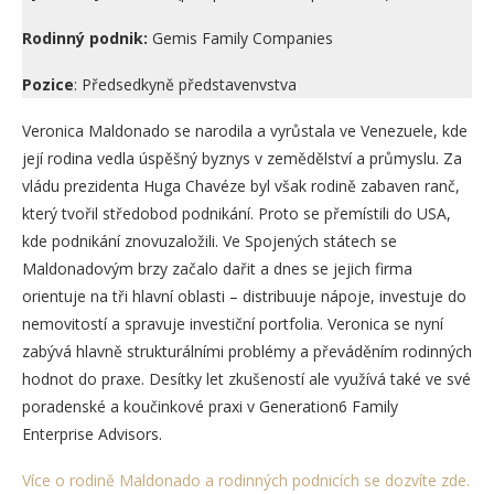
Rodinný podnik:
Gemis Family Companies
Pozice
: Předsedkyně představenvstva
Veronica Maldonado se narodila a vyrůstala ve Venezuele, kde
její rodina vedla úspěšný byznys v zemědělství a průmyslu. Za
vládu prezidenta Huga Chavéze byl však rodině zabaven ranč,
který tvořil středobod podnikání. Proto se přemístili do USA,
kde podnikání znovuzaložili. Ve Spojených státech se
Maldonadovým brzy začalo dařit a dnes se jejich firma
orientuje na tři hlavní oblasti – distribuuje nápoje, investuje do
nemovitostí a spravuje investiční portfolia. Veronica se nyní
zabývá hlavně strukturálními problémy a převáděním rodinných
hodnot do praxe. Desítky let zkušeností ale využívá také ve své
poradenské a koučinkové praxi v Generation6 Family
Enterprise Advisors.
Více o rodině Maldonado a rodinných podnicích se dozvíte zde.