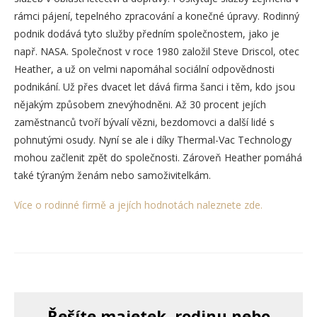
rámci pájení, tepelného zpracování a konečné úpravy. Rodinný
podnik dodává tyto služby předním společnostem, jako je
např. NASA. Společnost v roce 1980 založil Steve Driscol, otec
Heather, a už on velmi napomáhal sociální odpovědnosti
podnikání. Už přes dvacet let dává firma šanci i těm, kdo jsou
nějakým způsobem znevýhodněni. Až 30 procent jejích
zaměstnanců tvoří bývalí vězni, bezdomovci a další lidé s
pohnutými osudy. Nyní se ale i díky Thermal-Vac Technology
mohou začlenit zpět do společnosti. Zároveň Heather pomáhá
také týraným ženám nebo samoživitelkám.
Více o rodinné firmě a jejích hodnotách naleznete zde.
Řešíte majetek, rodinu nebo