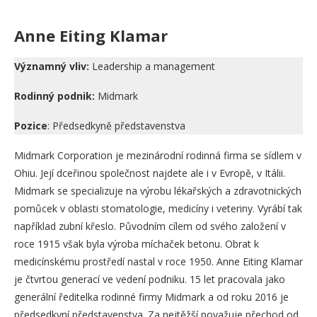
Anne Eiting Klamar
Významný vliv:
Leadership a management
Rodinný podnik:
Midmark
Pozice
: Předsedkyně představenstva
Midmark Corporation je mezinárodní rodinná firma se sídlem v
Ohiu. Její dceřinou společnost najdete ale i v Evropě, v Itálii.
Midmark se specializuje na výrobu lékařských a zdravotnických
pomůcek v oblasti stomatologie, medicíny i veteriny. Vyrábí tak
například zubní křeslo. Původním cílem od svého založení v
roce 1915 však byla výroba míchaček betonu. Obrat k
medicínskému prostředí nastal v roce 1950. Anne Eiting Klamar
je čtvrtou generací ve vedení podniku. 15 let pracovala jako
generální ředitelka rodinné firmy Midmark a od roku 2016 je
předsedkyní představenstva. Za nejtěžší považuje přechod od