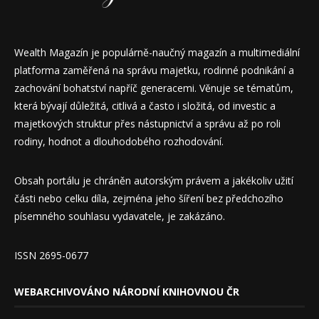
Wealth Magazín je populárně-naučný magazín a multimediální
platforma zaměřená na správu majetku, rodinné podnikání a
zachování bohatství napříč generacemi. Věnuje se tématům,
která bývají důležitá, citlivá a často i složitá, od investic a
majetkových struktur přes nástupnictví a správu až po roli
rodiny, hodnot a dlouhodobého rozhodování.
Obsah portálu je chráněn autorským právem a jakékoliv užití
části nebo celku díla, zejména jeho šíření bez předchozího
písemného souhlasu vydavatele, je zakázáno.
ISSN 2695-0677
WEBARCHIVOVÁNO NÁRODNÍ KNIHOVNOU ČR