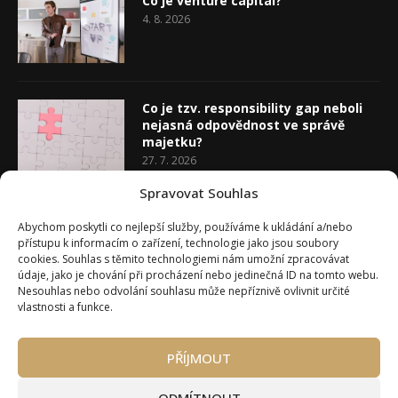
Co je venture capital?
4. 8. 2026
Co je tzv. responsibility gap neboli
nejasná odpovědnost ve správě
majetku?
27. 7. 2026
Spravovat Souhlas
Co je rozhodovací analýza
Abychom poskytli co nejlepší služby, používáme k ukládání a/nebo
20. 7. 2026
přístupu k informacím o zařízení, technologie jako jsou soubory
cookies. Souhlas s těmito technologiemi nám umožní zpracovávat
údaje, jako je chování při procházení nebo jedinečná ID na tomto webu.
Nesouhlas nebo odvolání souhlasu může nepříznivě ovlivnit určité
vlastnosti a funkce.
PŘÍJMOUT
Úvod
O Wealth Magazínu
Můj účet
Slovník pojmů
Kontakty
Máte zájem o spolupráci?
ODMÍTNOUT