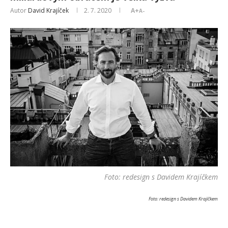
Autor
David Krajíček
2. 7. 2020
A+
A-
Foto: redesign s Davidem Krajíčkem
Foto: redesign s Davidem Krajíčkem