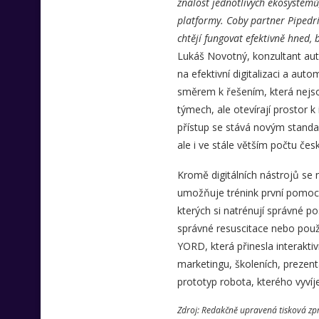
znalost jednotlivých ekosystém
platformy. Coby partner Pipedri
chtějí fungovat efektivně hned, 
Lukáš Novotný, konzultant aut
na efektivní digitalizaci a aut
směrem k řešením, která nejso
týmech, ale otevírají prostor k
přístup se stává novým standa
ale i ve stále větším počtu čes
Kromě digitálních nástrojů se n
umožňuje trénink první pomoci p
kterých si natrénují správné p
správné resuscitace nebo použ
YORD, která přinesla interaktiv
marketingu, školeních, prezent
prototyp robota, kterého vyvíj
Zdroj: Redakčně upravená tisková zpr