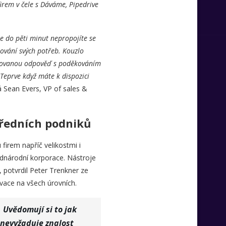
 firem v čele s Dáváme, Pipedrive
se do pěti minut nepropojíte se
ování svých potřeb. Kouzlo
izovanou odpověď s poděkováním
 Teprve když máte k dispozici
á Sean Evers, VP of sales &
tředních podniků
firem napříč velikostmi i
adnárodní korporace. Nástroje
, potvrdil Peter Trenkner ze
vace na všech úrovních.
 Uvědomují si to jak
 nevyžaduje znalost