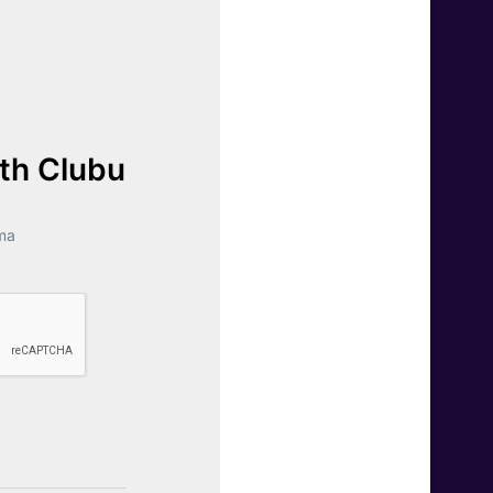
lth Clubu
ma