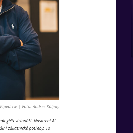
Pipedrive | Foto: Andres Kõljalg
logičtí vizionáři. Nasazení AI
ální zákaznické potřeby. To