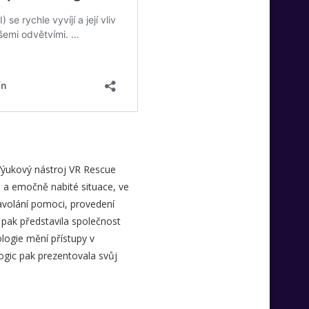
. Výukový nástroj VR Rescue
ké a emočně nabité situace, ve
zavolání pomoci, provedení
 pak představila společnost
ologie mění přístupy v
logic pak prezentovala svůj