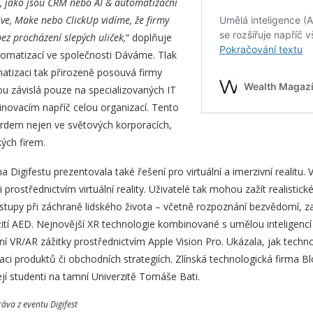
ů, jako jsou CRM nebo AI & automatizační
ve, Make nebo ClickUp vidíme, že firmy
bez procházení slepých uliček,
“ doplňuje
omatizací ve společnosti Dáváme. Tlak
omatizaci tak přirozeně posouvá firmy
u závislá pouze na specializovaných IT
 inovacím napříč celou organizací. Tento
rdem nejen ve světových korporacích,
kých firem.
a Digifestu prezentovala také řešení pro virtuální a imerzivní realitu
rostřednictvím virtuální reality. Uživatelé tak mohou zažít realistic
ostupy při záchraně lidského života – včetně rozpoznání bezvědomí, 
ití AED. Nejnovější XR technologie kombinované s umělou inteligencí
ní VR/AR zážitky prostřednictvím Apple Vision Pro. Ukázala, jak techn
aci produktů či obchodních strategiích. Zlínská technologická firma B
ejí studenti na tamní Univerzitě Tomáše Bati.
áva z eventu Digifest