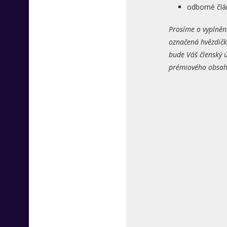
odborné člá
Prosíme o vyplněn
označená hvězdičk
bude Váš členský ú
prémiového obsahu