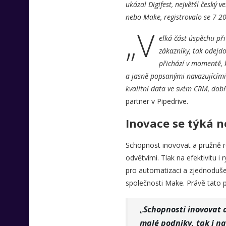
ukázal Digifest, největší český 
nebo Make, registrovalo se 7 200
„V
elká část úspěchu při
zákazníky, tak odejd
přichází v momentě,
a jasně popsanými navazujícími 
kvalitní data ve svém CRM, dob
partner v Pipedrive.
Inovace se týká n
Schopnost inovovat a pružně re
odvětvími. Tlak na efektivitu i 
pro automatizaci a zjednodušení
společnosti Make. Právě tato p
„
Schopnosti inovovat a
malé podniky, tak i n