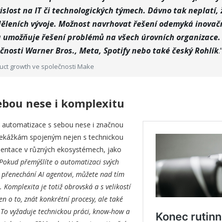
islost na IT či technologických týmech. Dávno tak neplatí, ž
ěleních vývoje. Možnost navrhovat řešení odemyká inovačn
a umožňuje řešení problémů na všech úrovních organizace. T
čnosti Warner Bros., Meta, Spotify nebo také český Rohlík
.
uct growth ve společnosti Make
ebou nese i komplexitu
s automatizace s sebou nese i značnou
překážkám spojeným nejen s technickou
rientace v různých ekosystémech, jako
Pokud přemýšlíte o automatizaci svých
 přenechání AI agentovi, můžete nad tím
 Komplexita je totiž obrovská a s velikostí
en o to, znát konkrétní procesy, ale také
 To vyžaduje technickou práci, know-how a