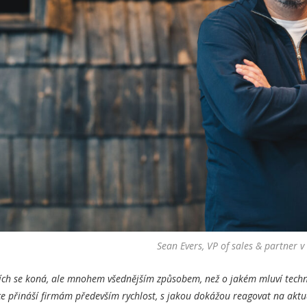
Sean Evers, VP of sales & partner v 
ojích se koná, ale mnohem všednějším způsobem, než o jakém mluví techno
e přináší firmám především rychlost, s jakou dokážou reagovat na aktu