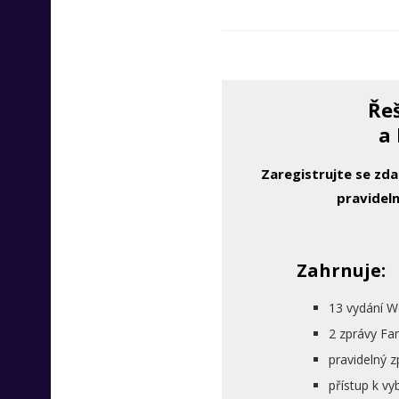
Řeš
a 
Zaregistrujte se zd
pravideln
Zahrnuje:
13 vydání W
2 zprávy Fa
pravidelný 
přístup k 