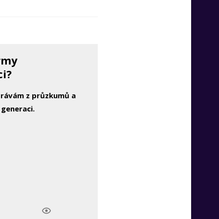
irmy
ci?
zprávám z průzkumů a
 generaci.