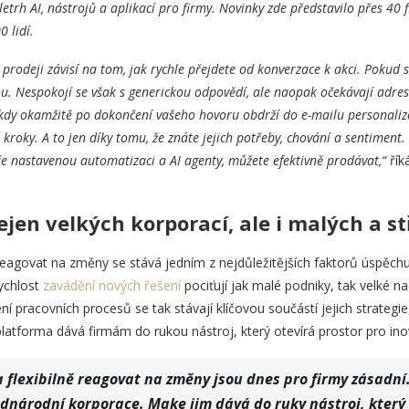
veletrh AI, nástrojů a aplikací pro firmy. Novinky zde představilo přes 40
 lidí.
 prodeji závisí na tom, jak rychle přejdete od konverzace k akci. Pokud 
ou. Nespokojí se však s generickou odpovědí, ale naopak očekávají adres
 kdy okamžitě po dokončení vašeho hovoru obdrží do e-mailu personal
kroky. A to jen díky tomu, že znáte jejich potřeby, chování a sentiment.
ře nastavenou automatizaci a AI agenty, můžete efektivně prodávat,“
řík
ejen velkých korporací, ale i malých a s
agovat na změny se stává jedním z nejdůležitějších faktorů úspěchu 
rychlost
zavádění nových řešení
pociťují jak malé podniky, tak velké n
 pracovních procesů se tak stávají klíčovou součástí jejich strategie
latforma dává firmám do rukou nástroj, který otevírá prostor pro ino
 flexibilně reagovat na změny jsou dnes pro firmy zásadní.
adnárodní korporace. Make jim dává do ruky nástroj, který