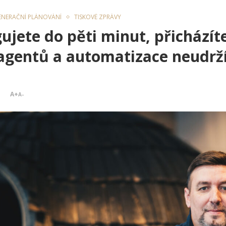
ENERAČNÍ PLÁNOVÁNÍ
TISKOVÉ ZPRÁVY
jete do pěti minut, přicházíte
agentů a automatizace neudrží
A+
A-