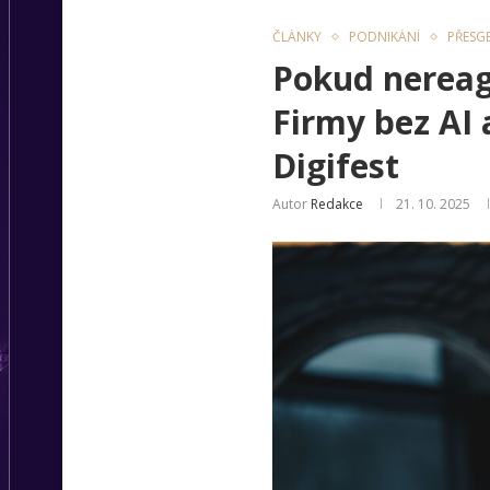
ČLÁNKY
PODNIKÁNÍ
PŘESG
Pokud nereagu
Firmy bez AI 
Digifest
Autor
Redakce
21. 10. 2025