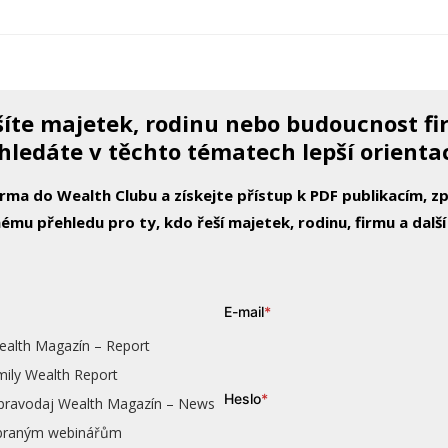
íte majetek, rodinu nebo budoucnost f
hledáte v těchto tématech lepší orienta
arma do Wealth Clubu a získejte přístup k PDF publikacím, 
ému přehledu pro ty, kdo řeší majetek, rodinu, firmu a další
E-mail
*
ealth Magazín – Report
mily Wealth Report
Heslo
*
zpravodaj Wealth Magazín – News
vybraným webinářům