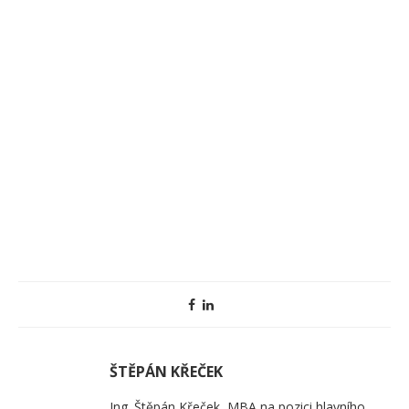
ŠTĚPÁN KŘEČEK
Ing. Štěpán Křeček, MBA na pozici hlavního