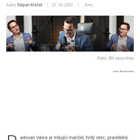
Autor
Štěpán Křeček
27. 10. 2021
A+
A-
Foto: BH securities
Foto: BH securities
adovan Vávra je milující manžel, hrdý otec, pravidelný