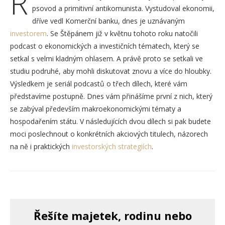
R
psovod a primitivní antikomunista. Vystudoval ekonomii,
dříve vedl Komerční banku, dnes je uznávaným
investorem
. Se Štěpánem již v květnu tohoto roku natočili
podcast o ekonomických a investičních tématech, který se
setkal s velmi kladným ohlasem. A právě proto se setkali ve
studiu podruhé, aby mohli diskutovat znovu a více do hloubky.
Výsledkem je seriál podcastů o třech dílech, které vám
představíme postupně. Dnes vám přinášíme první z nich, který
se zabýval především makroekonomickými tématy a
hospodařením státu. V následujících dvou dílech si pak budete
moci poslechnout o konkrétních akciových titulech, názorech
na ně i praktických
investorských strategiích
.
Řešíte majetek, rodinu nebo