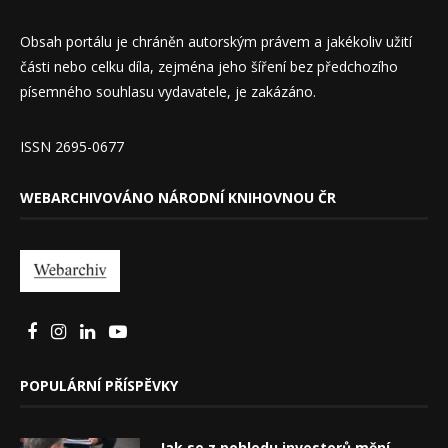
Obsah portálu je chráněn autorským právem a jakékoliv užití
části nebo celku díla, zejména jeho šíření bez předchozího
písemného souhlasu vydavatele, je zakázáno.
ISSN 2695-0677
WEBARCHIVOVÁNO NÁRODNÍ KNIHOVNOU ČR
POPULÁRNÍ PŘÍSPĚVKY
Jak se z pohledu investorů mění