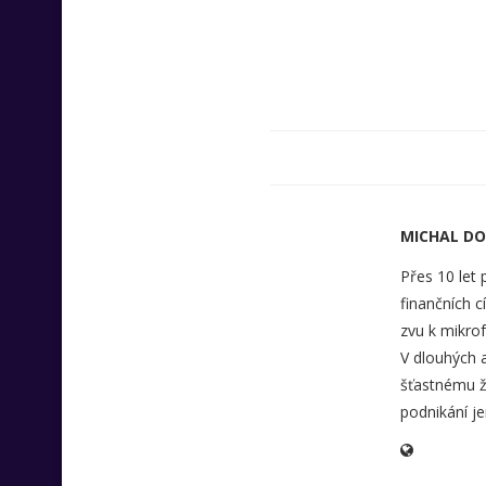
MICHAL D
Přes 10 let
finančních c
zvu k mikrof
V dlouhých 
šťastnému ži
podnikání je