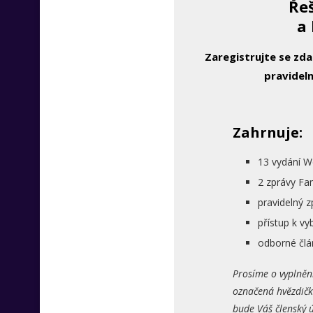
Řeš
a 
Zaregistrujte se zd
pravideln
Zahrnuje:
13 vydání W
2 zprávy Fa
pravidelný 
přístup k 
odborné člá
Prosíme o vyplněn
označená hvězdičk
bude Váš členský ú