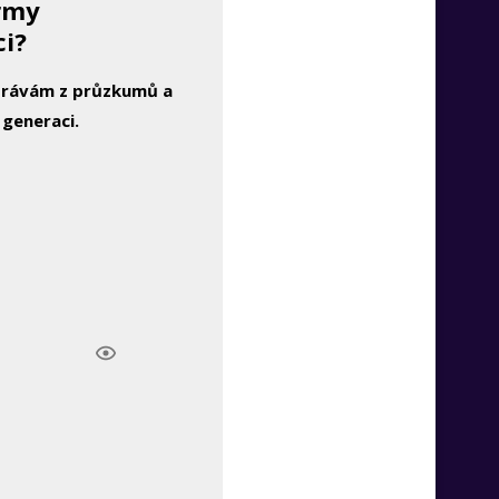
irmy
ci?
zprávám z průzkumů a
 generaci.