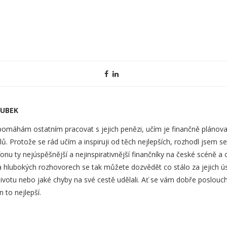
OUBEK
 pomáhám ostatním pracovat s jejich penězi, učím je finančně plánova
ílů. Protože se rád učím a inspiruji od těch nejlepších, rozhodl jsem se
onu ty nejúspěšnější a nejinspirativnější finančníky na české scéně a 
a hlubokých rozhovorech se tak můžete dozvědět co stálo za jejich 
votu nebo jaké chyby na své cestě udělali. Ať se vám dobře poslouch
n to nejlepší.