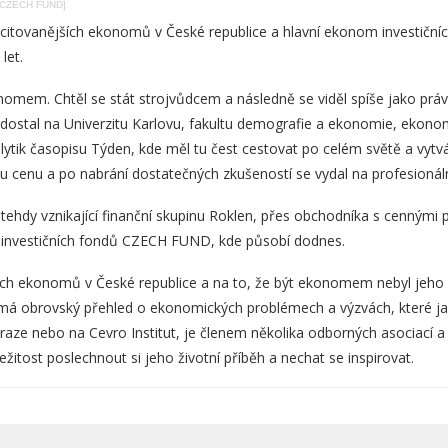
[CZECH FUND]
jcitovanějších ekonomů v České republice a hlavní ekonom investičn
let.
nomem. Chtěl se stát strojvůdcem a následně se viděl spíše jako pr
ostal na Univerzitu Karlovu, fakultu demografie a ekonomie, ekonomi
lytik časopisu Týden, kde měl tu čest cestovat po celém světě a vytv
vu cenu a po nabrání dostatečných zkušeností se vydal na profesion
tehdy vznikající finanční skupinu Roklen, přes obchodníka s cennými pa
 investičních fondů CZECH FUND, kde působí dodnes.
ích ekonomů v České republice a na to, že být ekonomem nebyl jeho ži
má obrovský přehled o ekonomických problémech a výzvách, které ja
raze nebo na Cevro Institut, je členem několika odborných asociací a
žitost poslechnout si jeho životní příběh a nechat se inspirovat.