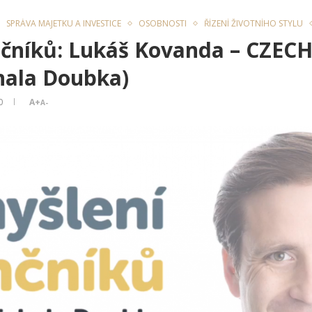
SPRÁVA MAJETKU A INVESTICE
OSOBNOSTI
ŘÍZENÍ ŽIVOTNÍHO STYLU
nčníků: Lukáš Kovanda – CZEC
hala Doubka)
0
A+
A-