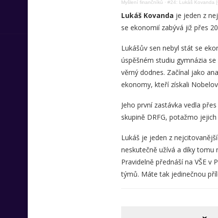
Myšlení finančníků
·
#24: Lukáš Kovanda 
Lukáš Kovanda
je jeden z ne
se ekonomií zabývá již přes 20 
Lukášův sen nebyl stát se eko
úspěšném studiu gymnázia se d
věrný dodnes. Začínal jako ana
ekonomy, kteří získali Nobelo
Jeho první zastávka vedla přes 
skupině DRFG, potažmo jejich
Lukáš je jeden z nejcitovanějš
neskutečně užívá a díky tomu 
Pravidelně přednáší na VŠE v P
týmů. Máte tak jedinečnou příle