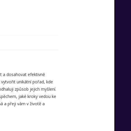
t a dosahovat efektivně
 vytvořit unikátní pořad, kde
odhaluji způsob jejich myšlení.
úspěchem, jaké kroky vedou ke
á a přeji vám v životě a