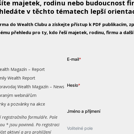
íte majetek, rodinu nebo budoucnost f
hledáte v těchto tématech lepší orienta
arma do Wealth Clubu a získejte přístup k PDF publikacím, 
ému přehledu pro ty, kdo řeší majetek, rodinu, firmu a další
E-mail
*
ealth Magazín – Report
mily Wealth Report
Heslo
*
zpravodaj Wealth Magazín – News
vybraným webinářům
nky a pozvánky na akce
Jméno a příjmení
í registračního formuláře. Pole
ou * jsou povinná. Po registraci
Volitelné pole
čet aktivní a pro prohlížení