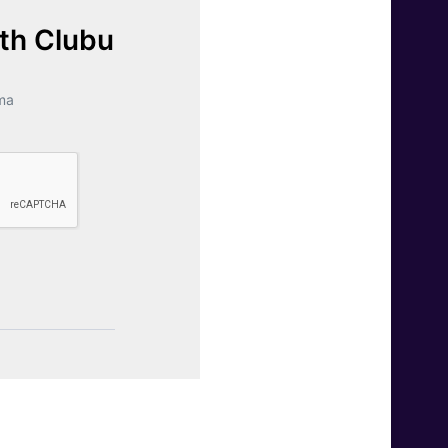
lth Clubu
ma