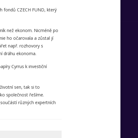
ích fondů CZECH FUND, který
ávník než ekonom. Nicméně po
e ho očarovala a zůstal jí
ářet např. rozhovory s
ální dráhu ekonoma.
píry Cyrrus k investiční
votní sen, tak si to
ko společnost řešíme.
 součástí různých expertních