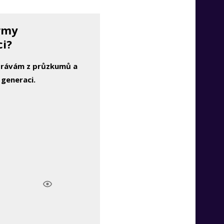
irmy
ci?
zprávám z průzkumů a
 generaci.