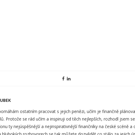
OUBEK
 pomáhám ostatním pracovat s jejich penězi, učím je finančně plánova
ílů. Protože se rád učím a inspiruji od těch nejlepších, rozhodl jsem se
onu ty nejúspěšnější a nejinspirativnější finančníky na české scéně a 
a hlubokých rozhovorech se tak můžete dozvědět co stálo za jejich 