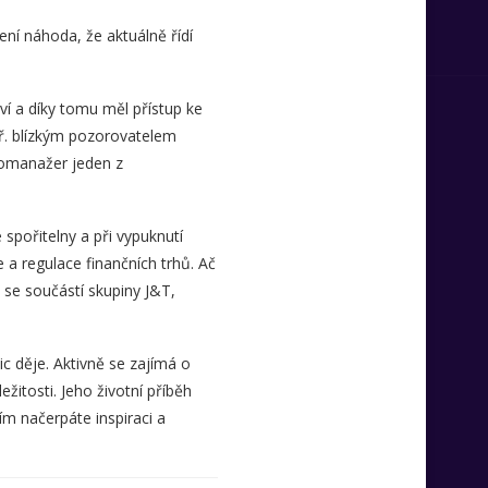
ení náhoda, že aktuálně řídí
ví a díky tomu měl přístup ke
apř. blízkým pozorovatelem
iomanažer jeden z
spořitelny a při vypuknutí
e a regulace finančních trhů. Ač
t se součástí skupiny J&T,
ic děje. Aktivně se zajímá o
žitosti. Jeho životní příběh
ím načerpáte inspiraci a