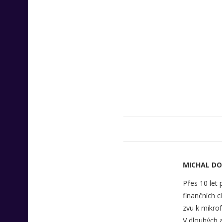
MICHAL D
Přes 10 let
finančních c
zvu k mikrof
V dlouhých 