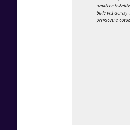
označená hvězdičk
bude Váš členský ú
prémiového obsahu