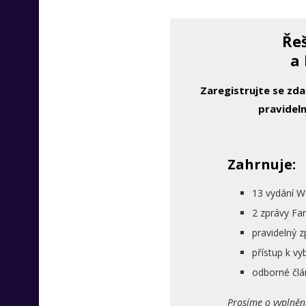
Řeš
a 
Zaregistrujte se zd
pravideln
Zahrnuje:
13 vydání W
2 zprávy Fa
pravidelný 
přístup k 
odborné člá
Prosíme o vyplněn