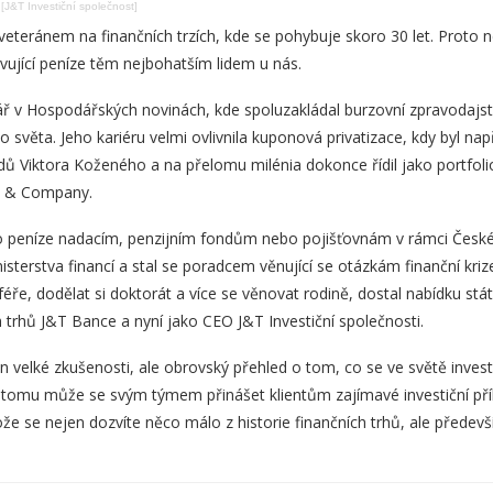
[J&T Investiční společnost]
 veteránem na finančních trzích, kde se pohybuje skoro 30 let. Proto n
avující peníze těm nejbohatším lidem u nás.
nář v Hospodářských novinách, kde spoluzakládal burzovní zpravodajst
o světa. Jeho kariéru velmi ovlivnila kuponová privatizace, kdy byl n
dů Viktora Koženého a na přelomu milénia dokonce řídil jako portfol
d & Company.
 o peníze nadacím, penzijním fondům nebo pojišťovnám v rámci České 
inisterstva financí a stal se poradcem věnující se otázkám finanční kriz
sféře, dodělat si doktorát a více se věnovat rodině, dostal nabídku stá
h trhů J&T Bance a nyní jako CEO J&T Investiční společnosti.
n velké zkušenosti, ale obrovský přehled o tom, co se ve světě invest
y tomu může se svým týmem přinášet klientům zajímavé investiční příle
ože se nejen dozvíte něco málo z historie finančních trhů, ale předevš