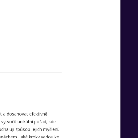
t a dosahovat efektivně
 vytvořit unikátní pořad, kde
odhaluji způsob jejich myšlení.
úspěchem, jaké kroky vedou ke