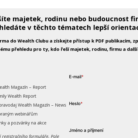
íte majetek, rodinu nebo budoucnost f
hledáte v těchto tématech lepší orienta
arma do Wealth Clubu a získejte přístup k PDF publikacím, 
ému přehledu pro ty, kdo řeší majetek, rodinu, firmu a další
E-mail
*
ealth Magazín – Report
mily Wealth Report
Heslo
*
zpravodaj Wealth Magazín – News
vybraným webinářům
nky a pozvánky na akce
Jméno a příjmení
í registračního formuláře. Pole