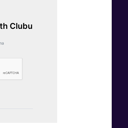
lth Clubu
ma