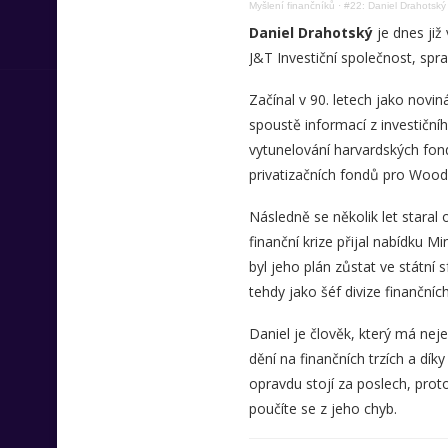
Myšlení finančníků
·
#22: Daniel Drahotský 
Daniel Drahotský
je dnes již
J&T Investiční společnost, spr
Začínal v 90. letech jako novi
spoustě informací z investičníh
vytunelování harvardských fon
privatizačních fondů pro Woo
Následně se několik let staral
finanční krize přijal nabídku M
byl jeho plán zůstat ve státní 
tehdy jako šéf divize finančníc
Daniel je člověk, který má neje
dění na finančních trzích a dík
opravdu stojí za poslech, prot
poučíte se z jeho chyb.