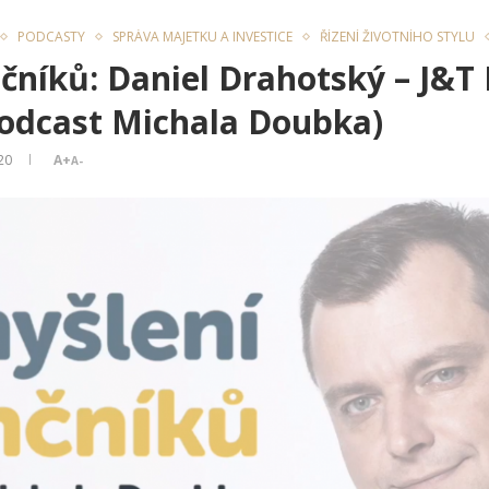
PODCASTY
SPRÁVA MAJETKU A INVESTICE
ŘÍZENÍ ŽIVOTNÍHO STYLU
čníků: Daniel Drahotský – J&T 
podcast Michala Doubka)
20
A+
A-