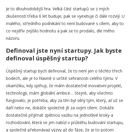
Je to dlouhodobější hra. Velká část startupů se z mých
zkušeností třeba 6 let buduje, pak se vyexituje či dále rozvíjí. U
malého, středního podnikání to není budované s cílem, aby to
co nejdřív zvýšilo hodnotu a pak se to prodalo, dle mého
názoru.
Definoval jste nyní startupy. Jak byste
definoval úspěšný startup?
Úspěšný startup bych definoval, že to není jen o těchto třech
bodech, ale je to hlavně o určité sehranosti celého týmu. V
okamžiku, kdy splňuji, že mám dostatečně inovativní projekt,
technologii, mám globální ambice… Stejně, aby všechno
fungovalo, je potřeba, aby za tím byl silný tým, který, ať už se
daří nebo ne, dokáže společně jít za svým cílem. Dokáže
dostatečně přijímat zpětnou vazbu na jednotlivé kroky a
rozhodování, která se jim nabízí v průběhu budování startupu,
a společně překonávají výzvy až do fáze, že je to potom