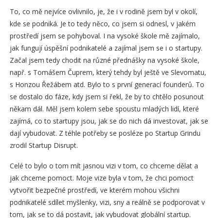
To, co mě nejvíce ovlivnilo, je, že i v rodině jsem byl v okolí,
kde se podniká. Je to tedy něco, co jsem si odnesl, v jakém
prostředí jsem se pohyboval. I na vysoké škole mě zajímalo,
jak fungují úspěšní podnikatelé a zajímal jsem se i o startupy.
Začal jsem tedy chodit na různé přednášky na vysoké škole,
např. s Tomášem Čuprem, který tehdy byl ještě ve Slevomatu,
s Honzou Řežábem atd. Bylo to s první generací founderů. To
se dostalo do fáze, kdy jsem si řekl, že by to chtělo posunout
někam dál. Měl jsem kolem sebe spoustu mladých lidí, které
zajímá, co to startupy jsou, jak se do nich dá investovat, jak se
dají vybudovat. Z téhle potřeby se posléze po Startup Grindu
zrodil Startup Disrupt.
Celé to bylo o tom mít jasnou vizi v tom, co chceme dělat a
jak chceme pomoct. Moje vize byla v tom, že chci pomoct
vytvořit bezpečné prostředí, ve kterém mohou všichni
podnikatelé sdílet myšlenky, vizi, sny a reálně se podporovat v
tom, jak se to dá postavit, jak vybudovat globální startup.