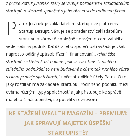
z praxe Patrik Juránek, který se věnuje poradenství zakladatelům
startupů a zároveň společně s jeho otcem vede rodinnou firmu.
P
atrik Juránek je zakladatelem startupové platformy
Startup Disrupt, věnuje se poradenství zakladatelům
startupu a zároveň společně se svým otcem založil a
vede rodinný podnik. Každá z jeho společností vyžaduje však
naprosto odlišný způsob řízení i financování. „
Velká část
startupů se třeba
6 let buduje, pak se vyexituje. U malého,
středního podnikání to není budované s cílem tak rychlého růstu
s cílem prodeje společnosti
,“ upřesnil odlišné účely Patrik. O to,
jaký rozdíl vnímá zakladatel startupu i rodinného podniku mezi
dvěma různými typy společností a jak přistupuje ke správě
majetku či nástupnictví, se podělil v rozhovoru.
KE STAŽENÍ WEALTH MAGAZÍN – PREMIUM:
JAK SPRAVUJÍ MAJETEK ÚSPĚŠNÍ
STARTUPISTÉ?