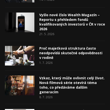
Vyšlo nové číslo Wealth Magazín –
Reportu s přehledem fondů
kvalifikovaných investorů v ČR v roce
2026
21. 5. 2026
Proč majetková struktura často
neodpovídá skutečné odpovědnosti
v rodině
1. 7. 2026
Vzkaz, který může ovlivnit celý život.
Nová filmová série otevírá téma
toho, co předáváme dalším
generacím
8. 7. 2026