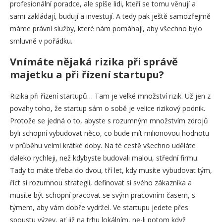
profesionální poradce, ale spíše lidi, kteří se tomu věnují a
sami zakládají, budují a investují. A tedy pak ještě samozřejmě
máme právní služby, které nám pomáhají, aby všechno bylo
smluvně v pořádku.
Vnímáte nějaká rizika při správě
majetku a při řízení startupu?
Rizika při řízení startupů… Tam je velké množství rizik. Už jen z
povahy toho, že startup sám o sobě je velice rizikový podnik.
Protože se jedná o to, abyste s rozumným množstvím zdrojů
byli schopní vybudovat něco, co bude mít milionovou hodnotu
v průběhu velmi krátké doby. Na té cestě všechno uděláte
daleko rychleji, než kdybyste budovali malou, střední firmu.
Tady to máte třeba do dvou, tří let, kdy musíte vybudovat tým,
říct si rozumnou strategii, definovat si svého zákazníka a
musíte být schopní pracovat se svým pracovním časem, s
týmem, aby vám dobře vydržel. Ve startupu jedete přes
spoustu výzev, ať již na trhu lokálním, ne-li potom když