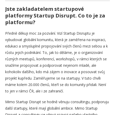
Jste zakladatelem startupové
platformy Startup Disrupt. Co to je za
platformu?
Předně děkuji moc za pozvání. Vizí Startup Disruptu je
vybudovat globální komunitu, která je zaměřena na inspiraci,
edukaci a smysluplné propojování svých členů mezi sebou a k
růstu jejich podnikání. To, jak to děláme, je o organizování
různých meetupů, konferencí, workshopů, v rámci kterých se
snažíme propojovat a podporovat nejenom mladé, ale
kohokoliv dalšího, kdo má zájem o inovace a posouvat svůj
projekt kupředu. Zaměřujeme se na startupy. V tuto chvíli
máme kolem 20.000 členů, kteří se do komunity přidali. Není
to jen v rámci ČR, ale i ze zahraničí.
Mimo Startup Disrupt se hodně věnuju consultingu, podporuju
další startupy, které mají globální ambice. Mimo Startup
Disrupt a consultingu se věnuji rozvoji našeho vlastního