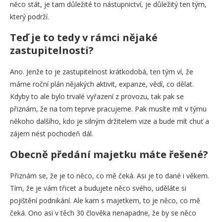
něco stát, je tam důležité to nástupnictví, je důležitý ten tým,
který podrží.
Teď je to tedy v rámci nějaké
zastupitelnosti?
Ano. Jenže to je zastupitelnost krátkodobá, ten tým ví, že
máme roční plán nějakých aktivit, expanze, vědí, co dělat.
Kdyby to ale bylo trvalé vyřazení z provozu, tak pak se
přiznám, že na tom teprve pracujeme. Pak musíte mít v týmu
někoho dalšího, kdo je silným držitelem vize a bude mít chuť a
zájem nést pochodeň dál.
Obecně předání majetku máte řešené?
Přiznám se, že je to něco, co mě čeká. Asi je to dané i věkem.
Tím, že je vám třicet a budujete něco svého, uděláte si
pojištění podnikání. Ale kam s majetkem, to je něco, co mě
čeká. Ono asi v těch 30 člověka nenapadne, že by se něco