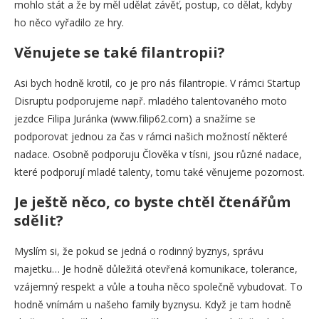
mohlo stát a že by měl udělat závěť, postup, co dělat, kdyby
ho něco vyřadilo ze hry.
Věnujete se také filantropii?
Asi bych hodně krotil, co je pro nás filantropie. V rámci Startup
Disruptu podporujeme např. mladého talentovaného moto
jezdce Filipa Juránka (www.filip62.com) a snažíme se
podporovat jednou za čas v rámci našich možností některé
nadace. Osobně podporuju Člověka v tísni, jsou různé nadace,
které podporují mladé talenty, tomu také věnujeme pozornost.
Je ještě něco, co byste chtěl čtenářům
sdělit?
Myslím si, že pokud se jedná o rodinný byznys, správu
majetku… Je hodně důležitá otevřená komunikace, tolerance,
vzájemný respekt a vůle a touha něco společně vybudovat. To
hodně vnímám u našeho family byznysu. Když je tam hodně