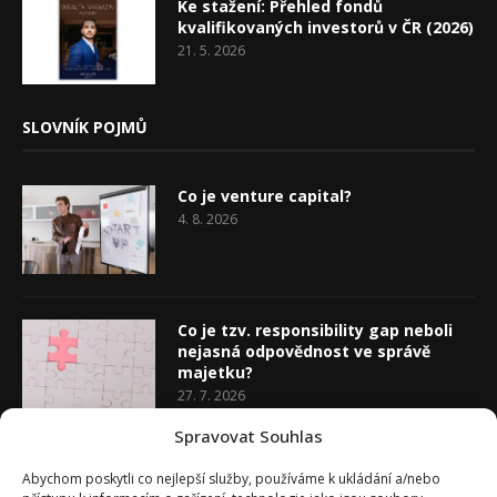
Ke stažení: Přehled fondů
kvalifikovaných investorů v ČR (2026)
21. 5. 2026
SLOVNÍK POJMŮ
Co je venture capital?
4. 8. 2026
Co je tzv. responsibility gap neboli
nejasná odpovědnost ve správě
majetku?
27. 7. 2026
Spravovat Souhlas
Co je rozhodovací analýza
Abychom poskytli co nejlepší služby, používáme k ukládání a/nebo
20. 7. 2026