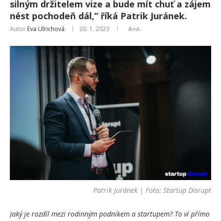
silným držitelem vize a bude mít chuť a zájem
nést pochodeň dál,“ říká Patrik Juránek.
Autor
Eva Ulrichová
20. 1. 2023
A+
A-
Patrik Juránek | Foto: Startup Disrupt
Jaký je rozdíl mezi rodinným podnikem a startupem? To ví přímo