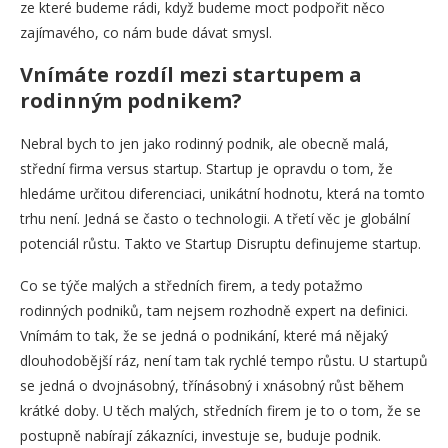
ze které budeme rádi, když budeme moct podpořit něco
zajímavého, co nám bude dávat smysl.
Vnímáte rozdíl mezi startupem a
rodinným podnikem?
Nebral bych to jen jako rodinný podnik, ale obecně malá,
střední firma versus startup. Startup je opravdu o tom, že
hledáme určitou diferenciaci, unikátní hodnotu, která na tomto
trhu není. Jedná se často o technologii. A třetí věc je globální
potenciál růstu. Takto ve Startup Disruptu definujeme startup.
Co se týče malých a středních firem, a tedy potažmo
rodinných podniků, tam nejsem rozhodně expert na definici.
Vnímám to tak, že se jedná o podnikání, které má nějaký
dlouhodobější ráz, není tam tak rychlé tempo růstu. U startupů
se jedná o dvojnásobný, třínásobný i xnásobný růst během
krátké doby. U těch malých, středních firem je to o tom, že se
postupně nabírají zákazníci, investuje se, buduje podnik.