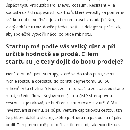
úspěch typu Productboard, Mews, Rossum, Resistant AI a
spousta dalších úspěšných startupů, které vyrostly za poměrně
krátkou dobu. Ve finále je za tím ten hlavní zakládající tým,
který dokáže tu vizi dobře předat, sdělit a delegovat práci tak,
aby společně vytvořili něco, co bude mít notu.
Startup má podle vás velký růst a při
určité hodnotě se prodá. Cílem
startupu je tedy dojít do bodu prodeje?
Není to nutné. Jsou startupy, které se do toho pustí, velmi
rychle rostou a dorostou do obratu dejme tomu 20–50
milionů. V tu chvíli si řeknou, že jim to stačí a ze startupu stane
malá, střední firma. Kdybychom šli tou čistě startupovou
cestou, ta je taková, že buď ten startup roste a v určité fázi
investování si řeknu, že půjdu venture capitalovou cestou, tzn.
že přiberu dalšího strategického partnera na palubu za nějaký
podíl. Ten partner mě podpoří jak financemi, tak expertízou v