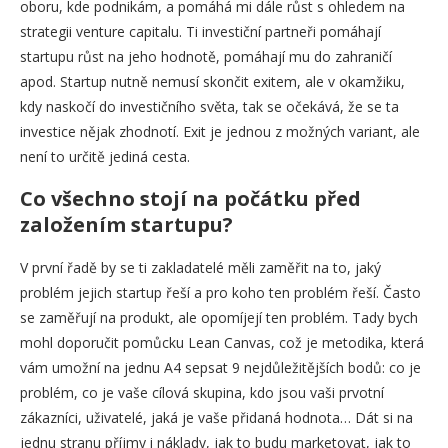
oboru, kde podnikám, a pomáhá mi dále růst s ohledem na
strategii venture capitalu. Ti investiční partneři pomáhají
startupu růst na jeho hodnotě, pomáhají mu do zahraničí
apod. Startup nutně nemusí skončit exitem, ale v okamžiku,
kdy naskočí do investičního světa, tak se očekává, že se ta
investice nějak zhodnotí. Exit je jednou z možných variant, ale
není to určitě jediná cesta.
Co všechno stojí na počátku před
založením startupu?
V první řadě by se ti zakladatelé měli zaměřit na to, jaký
problém jejich startup řeší a pro koho ten problém řeší. Často
se zaměřují na produkt, ale opomíjejí ten problém. Tady bych
mohl doporučit pomůcku Lean Canvas, což je metodika, která
vám umožní na jednu A4 sepsat 9 nejdůležitějších bodů: co je
problém, co je vaše cílová skupina, kdo jsou vaši prvotní
zákazníci, uživatelé, jaká je vaše přidaná hodnota… Dát si na
jednu stranu příjmy i náklady, jak to budu marketovat, jak to