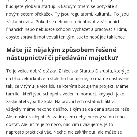
budujete globální startup. S každým trhem se potýkáte s
novým setem překážek. Ty jsou regulatorní, kulturní… To jsou
základní rizika. Pokud se nebudete orientovat v základních
financích nebo nebudete schopní vycházet a pracovat s lidmi,
abyste správně motivovali ten tým, tak to nepůjde tak lehce.
Máte již nějakým způsobem řešené
nástupnictví či předávání majetku?
To je velice dobrá otázka. Z hlediska Startup Disruptu, který je
na trhu velmi krátce a stále ho budujeme, to máme nastavené
tak, že v týmu je více lidí, se kterými budujeme projekt. Máme
tam lidi, kteří jsou schopní s vedením pomoct, kdybych jako
zakladatel vypadl z kola. Na úrovni těch ostatních aktivit
vždycky máme někoho dalšího, s kým se dá daná situace řešit.
Ale musím zaklepat, že zatím jsem nebyl nucený se do toho
dostat. Ale určitě je to něco, nad čím uvažujeme. Je to
naprosto praktická věc. Nechci nic zakřiknout, ale může se