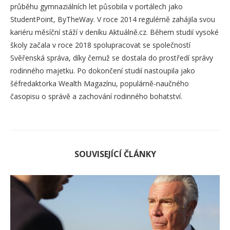
průběhu gymnaziálních let působila v portálech jako
StudentPoint, ByTheWay. V roce 2014 regulérně zahájila svou
kariéru měsíční stáží v deníku Aktuálně.cz. Během studií vysoké
školy začala v roce 2018 spolupracovat se společností
Svěřenská správa, díky čemuž se dostala do prostředí správy
rodinného majetku. Po dokončení studií nastoupila jako
šéfredaktorka Wealth Magazínu, populárně-naučného
časopisu o správě a zachování rodinného bohatství.
SOUVISEJÍCÍ ČLÁNKY