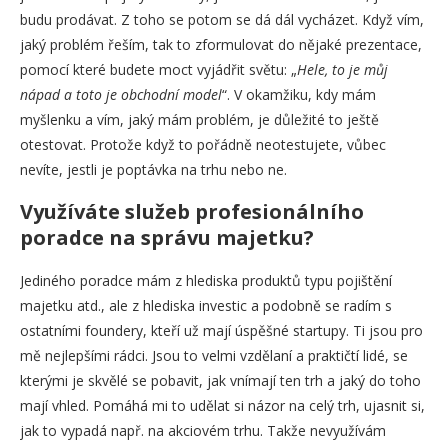
budu prodávat. Z toho se potom se dá dál vycházet. Když vím,
jaký problém řeším, tak to zformulovat do nějaké prezentace,
pomocí které budete moct vyjádřit světu: „
Hele, to je můj
nápad a toto je obchodní model
“. V okamžiku, kdy mám
myšlenku a vím, jaký mám problém, je důležité to ještě
otestovat. Protože když to pořádně neotestujete, vůbec
nevíte, jestli je poptávka na trhu nebo ne.
Využíváte služeb profesionálního
poradce na správu majetku?
Jediného poradce mám z hlediska produktů typu pojištění
majetku atd., ale z hlediska investic a podobně se radím s
ostatními foundery, kteří už mají úspěšné startupy. Ti jsou pro
mě nejlepšími rádci. Jsou to velmi vzdělaní a praktičtí lidé, se
kterými je skvělé se pobavit, jak vnímají ten trh a jaký do toho
mají vhled. Pomáhá mi to udělat si názor na celý trh, ujasnit si,
jak to vypadá např. na akciovém trhu. Takže nevyužívám