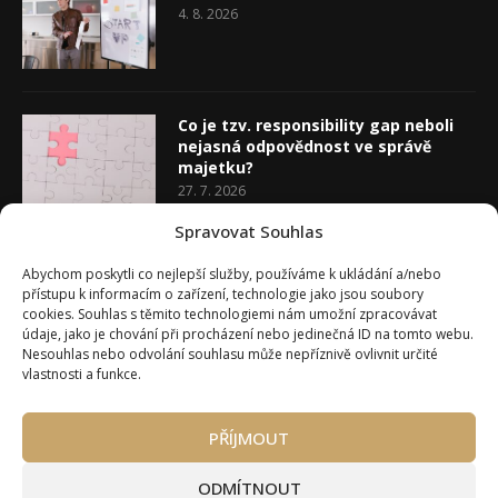
4. 8. 2026
Co je tzv. responsibility gap neboli
nejasná odpovědnost ve správě
majetku?
27. 7. 2026
Spravovat Souhlas
Co je rozhodovací analýza
Abychom poskytli co nejlepší služby, používáme k ukládání a/nebo
20. 7. 2026
přístupu k informacím o zařízení, technologie jako jsou soubory
cookies. Souhlas s těmito technologiemi nám umožní zpracovávat
údaje, jako je chování při procházení nebo jedinečná ID na tomto webu.
Nesouhlas nebo odvolání souhlasu může nepříznivě ovlivnit určité
vlastnosti a funkce.
PŘÍJMOUT
Úvod
O Wealth Magazínu
Můj účet
Slovník pojmů
Kontakty
Máte zájem o spolupráci?
ODMÍTNOUT
Pravidla používání webu wmag.cz