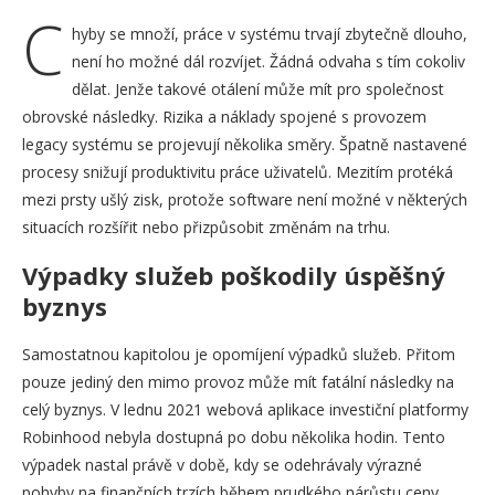
C
hyby se množí, práce v systému trvají zbytečně dlouho,
není ho možné dál rozvíjet. Žádná odvaha s tím cokoliv
dělat. Jenže takové otálení může mít pro společnost
obrovské následky. Rizika a náklady spojené s provozem
legacy systému se projevují několika směry. Špatně nastavené
procesy snižují produktivitu práce uživatelů. Mezitím protéká
mezi prsty ušlý zisk, protože software není možné v některých
situacích rozšířit nebo přizpůsobit změnám na trhu.
Výpadky služeb poškodily úspěšný
byznys
Samostatnou kapitolou je opomíjení výpadků služeb. Přitom
pouze jediný den mimo provoz může mít fatální následky na
celý byznys. V lednu 2021 webová aplikace investiční platformy
Robinhood nebyla dostupná po dobu několika hodin. Tento
výpadek nastal právě v době, kdy se odehrávaly výrazné
pohyby na finančních trzích během prudkého nárůstu ceny