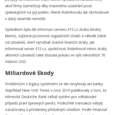
akcíí firmy GameStop díky masivnímu uzavírání pozic
spekulujících na její pokles. Klienti Robinhoodu ale obchodovat
v daný okamžik nemohli.
Výsledkem byla dle informací serveru E15.cz ztráta důvěry
klientů, zvýšená pozornost regulačních úřadů a několik žalob
od uživatelů, kteří vymáhali značné finanční ztráty. Jak
informoval server E15.cz, společnost Robinhood mimo ztráty
aktivních uživatelů také dostala pokutu ve výši rekordních 70
milionů USD.
Miliardové škody
Problémům s legacy systémem se ale nevyhnuly ani banky.
Například New York Times v roce 2019 publikovaly o tom, že
německé Deutsche Bank selhal systém pro odhalování
případů praní špinavých peněz. Podezřelé transakce nebyly
označovány a předávány příslušným úřadům. Podle Financial