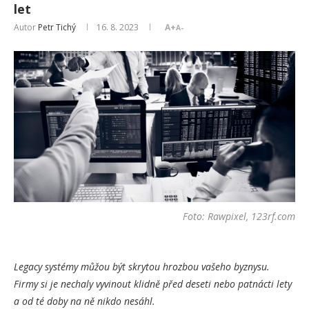
let
Autor
Petr Tichý
16. 8. 2023
A+
A-
Foto: Rawpixel, 123rf.com
Legacy systémy můžou být skrytou hrozbou vašeho byznysu.
Firmy si je nechaly vyvinout klidně před deseti nebo patnácti lety
a od té doby na ně nikdo nesáhl.