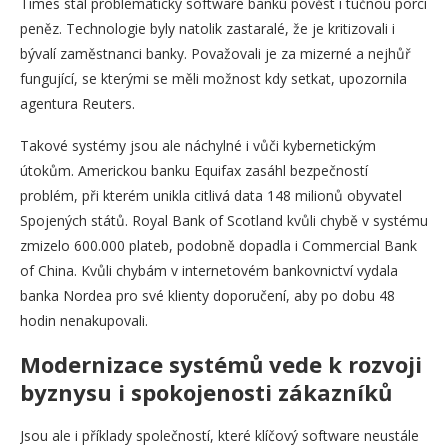
Times stál problematický software banku pověst i tučnou porci
peněz. Technologie byly natolik zastaralé, že je kritizovali i
bývalí zaměstnanci banky. Považovali je za mizerné a nejhůř
fungující, se kterými se měli možnost kdy setkat, upozornila
agentura Reuters.
Takové systémy jsou ale náchylné i vůči kybernetickým
útokům. Americkou banku Equifax zasáhl bezpečností
problém, při kterém unikla citlivá data 148 milionů obyvatel
Spojených států. Royal Bank of Scotland kvůli chybě v systému
zmizelo 600.000 plateb, podobně dopadla i Commercial Bank
of China. Kvůli chybám v internetovém bankovnictví vydala
banka Nordea pro své klienty doporučení, aby po dobu 48
hodin nenakupovali.
Modernizace systémů vede k rozvoji
byznysu i spokojenosti zákazníků
Jsou ale i příklady společností, které klíčový software neustále