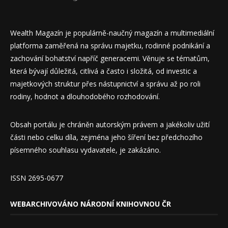
Wealth Magazín je populárně-naučný magazín a multimediální
platforma zaměřená na správu majetku, rodinné podnikání a
zachování bohatství napříč generacemi. Věnuje se tématům,
která bývají důležitá, citlivá a často i složitá, od investic a
majetkových struktur přes nástupnictví a správu až po roli
rodiny, hodnot a dlouhodobého rozhodování.
Obsah portálu je chráněn autorským právem a jakékoliv užití
části nebo celku díla, zejména jeho šíření bez předchozího
písemného souhlasu vydavatele, je zakázáno.
ISSN 2695-0677
WEBARCHIVOVÁNO NÁRODNÍ KNIHOVNOU ČR