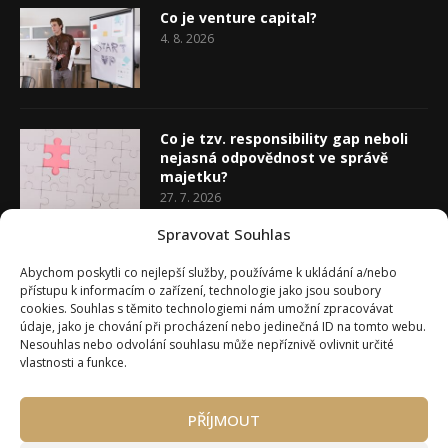
Co je venture capital?
4. 8. 2026
Co je tzv. responsibility gap neboli
nejasná odpovědnost ve správě
majetku?
27. 7. 2026
Spravovat Souhlas
Co je rozhodovací analýza
Abychom poskytli co nejlepší služby, používáme k ukládání a/nebo
20. 7. 2026
přístupu k informacím o zařízení, technologie jako jsou soubory
cookies. Souhlas s těmito technologiemi nám umožní zpracovávat
údaje, jako je chování při procházení nebo jedinečná ID na tomto webu.
Nesouhlas nebo odvolání souhlasu může nepříznivě ovlivnit určité
vlastnosti a funkce.
PŘÍJMOUT
Úvod
O Wealth Magazínu
Můj účet
Slovník pojmů
Kontakty
Máte zájem o spolupráci?