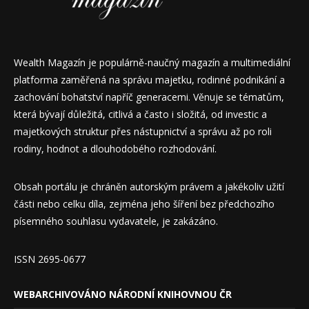
Wealth Magazín je populárně-naučný magazín a multimediální
platforma zaměřená na správu majetku, rodinné podnikání a
zachování bohatství napříč generacemi. Věnuje se tématům,
která bývají důležitá, citlivá a často i složitá, od investic a
majetkových struktur přes nástupnictví a správu až po roli
rodiny, hodnot a dlouhodobého rozhodování.
Obsah portálu je chráněn autorským právem a jakékoliv užití
části nebo celku díla, zejména jeho šíření bez předchozího
písemného souhlasu vydavatele, je zakázáno.
ISSN 2695-0677
WEBARCHIVOVÁNO NÁRODNÍ KNIHOVNOU ČR