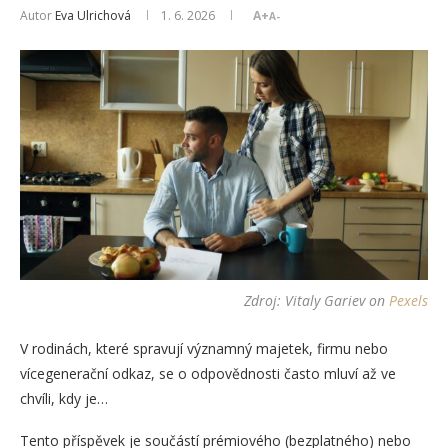
Autor
Eva Ulrichová
1. 6. 2026
A+
A-
Zdroj:
Vitaly Gariev
on
Pexels
V rodinách, které spravují významný majetek, firmu nebo
vícegenerační odkaz, se o odpovědnosti často mluví až ve
chvíli, kdy je…
Tento příspěvek je součástí prémiového (bezplatného) nebo