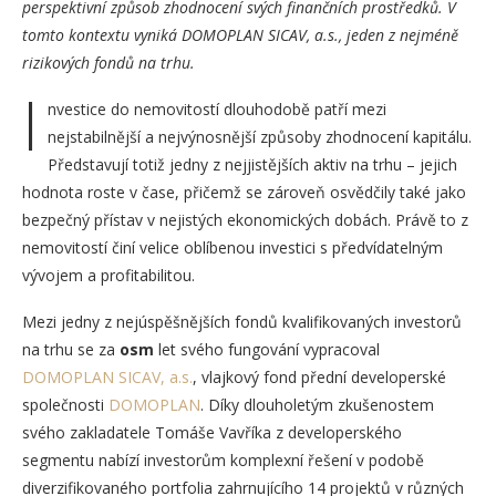
perspektivní způsob zhodnocení svých finančních prostředků. V
tomto kontextu vyniká DOMOPLAN SICAV, a.s., jeden z nejméně
rizikových fondů na trhu.
I
nvestice do nemovitostí dlouhodobě patří mezi
nejstabilnější a nejvýnosnější způsoby zhodnocení kapitálu.
Představují totiž jedny z nejjistějších aktiv na trhu – jejich
hodnota roste v čase, přičemž se zároveň osvědčily také jako
bezpečný přístav v nejistých ekonomických dobách. Právě to z
nemovitostí činí velice oblíbenou investici s předvídatelným
vývojem a profitabilitou.
Mezi jedny z nejúspěšnějších fondů kvalifikovaných investorů
na trhu se za
osm
let svého fungování vypracoval
DOMOPLAN SICAV, a.s.
, vlajkový fond přední developerské
společnosti
DOMOPLAN
. Díky dlouholetým zkušenostem
svého zakladatele Tomáše Vavříka z developerského
segmentu nabízí investorům komplexní řešení v podobě
diverzifikovaného portfolia zahrnujícího 14 projektů v různých