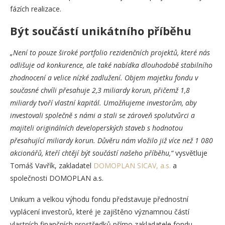
fázích realizace.
Být součástí unikátního příběhu
„Není to pouze široké portfolio rezidenčních projektů, které nás
odlišuje od konkurence, ale také nabídka dlouhodobě stabilního
zhodnocení a velice nízké zadlužení. Objem majetku fondu v
současné chvíli přesahuje 2,3 miliardy korun, přičemž 1,8
miliardy tvoří vlastní kapitál. Umožňujeme investorům, aby
investovali společně s námi a stali se zároveň spolutvůrci a
majiteli originálních developerských staveb s hodnotou
přesahující miliardy korun. Důvěru nám vložilo již více než 1 080
akcionářů, kteří chtějí být součástí našeho příběhu,“
vysvětluje
Tomáš Vavřík, zakladatel
DOMOPLAN SICAV, a.s.
a
společnosti DOMOPLAN a.s.
Unikum a velkou výhodu fondu představuje přednostní
vyplácení investorů, které je zajištěno významnou částí
vlastních finančních prostředků přímo zakladatele fondu.