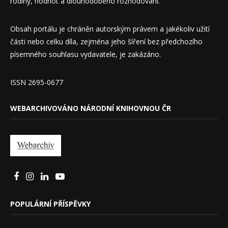
rodiny, hodnot a dlouhodobého rozhodování.
Obsah portálu je chráněn autorským právem a jakékoliv užití
části nebo celku díla, zejména jeho šíření bez předchozího
písemného souhlasu vydavatele, je zakázáno.
ISSN 2695-0677
WEBARCHIVOVÁNO NÁRODNÍ KNIHOVNOU ČR
POPULÁRNÍ PŘÍSPĚVKY