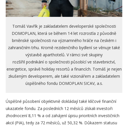
Tomáš Vavřík je zakladatelem developerské společnosti
DOMOPLAN, která se během 14 let rozrostla z původně
brněnské společnosti na významného hráče na českém i
zahraničním trhu. Kromě rezidenčního bydlení se věnuje také
výstavbě aparthotelů. V rámci své skupiny
rozšířil podnikání o společnosti působící ve stavebnictví,
energetice, správě holiday resortů a financích. Tomáš je nejen
zkušeným developerem, ale také vizionářem a zakladatelem
úspěšného fondu DOMOPLAN SICAV, a.s.
Úspěšné působení objektivně dokládají také klíčové finanční
ukazatele fondu. Za posledních 12 měsíců získali investoři
zhodnocení 8,11 % a od zahájení úpisu prioritních investičních
akcií (PIA), tedy za 72 měsíců, už 50,32 %. Důkazem statusu