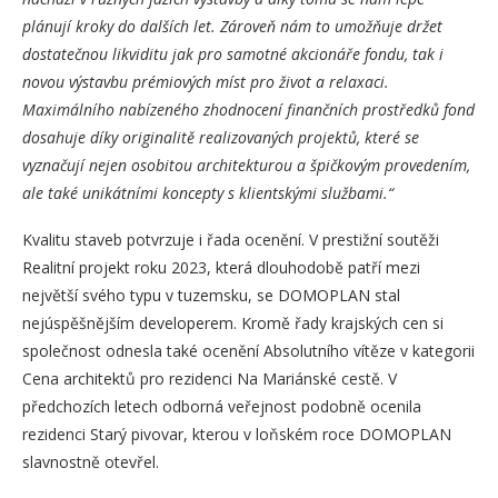
plánují kroky do dalších let. Zároveň nám to umožňuje držet
dostatečnou likviditu jak pro samotné akcionáře fondu, tak i
novou výstavbu prémiových míst pro život a relaxaci.
Maximálního nabízeného zhodnocení finančních prostředků fond
dosahuje díky originalitě realizovaných projektů, které se
vyznačují nejen osobitou architekturou a špičkovým provedením,
ale také unikátními koncepty s klientskými službami.“
Kvalitu staveb potvrzuje i řada ocenění. V prestižní soutěži
Realitní projekt roku 2023, která dlouhodobě patří mezi
největší svého typu v tuzemsku, se DOMOPLAN stal
nejúspěšnějším developerem. Kromě řady krajských cen si
společnost odnesla také ocenění Absolutního vítěze v kategorii
Cena architektů pro rezidenci Na Mariánské cestě. V
předchozích letech odborná veřejnost podobně ocenila
rezidenci Starý pivovar, kterou v loňském roce DOMOPLAN
slavnostně otevřel.