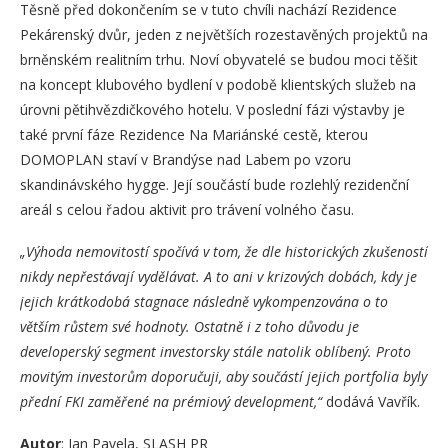
Těsně před dokončením se v tuto chvíli nachází Rezidence
Pekárenský dvůr, jeden z největších rozestavěných projektů na
brněnském realitním trhu. Noví obyvatelé se budou moci těšit
na koncept klubového bydlení v podobě klientských služeb na
úrovni pětihvězdičkového hotelu. V poslední fázi výstavby je
také první fáze Rezidence Na Mariánské cestě, kterou
DOMOPLAN staví v Brandýse nad Labem po vzoru
skandinávského hygge. Její součástí bude rozlehlý rezidenční
areál s celou řadou aktivit pro trávení volného času.
„Výhoda nemovitostí spočívá v tom, že dle historických zkušeností
nikdy nepřestávají vydělávat. A to ani v krizových dobách, kdy je
jejich krátkodobá stagnace následně vykompenzována o to
větším růstem své hodnoty. Ostatně i z toho důvodu je
developerský segment investorsky stále natolik oblíbený. Proto
movitým investorům doporučuji, aby součástí jejich portfolia byly
přední FKI zaměřené na prémiový development,“
dodává Vavřík.
Autor
: Jan Pavela, SLASH PR