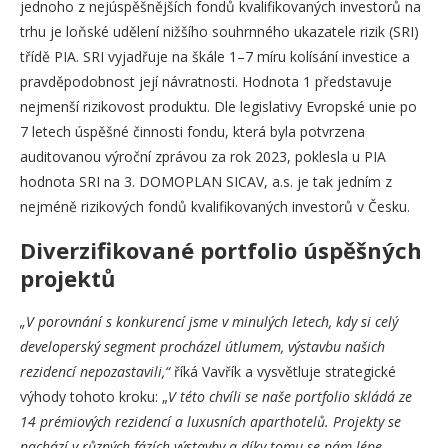
jednoho z nejúspěšnějších fondů kvalifikovaných investorů na
trhu je loňské udělení nižšího souhrnného ukazatele rizik (SRI)
třídě PIA. SRI vyjadřuje na škále 1–7 míru kolísání investice a
pravděpodobnost její návratnosti. Hodnota 1 představuje
nejmenší rizikovost produktu. Dle legislativy Evropské unie po
7 letech úspěšné činnosti fondu, která byla potvrzena
auditovanou výroční zprávou za rok 2023, poklesla u PIA
hodnota SRI na 3. DOMOPLAN SICAV, a.s. je tak jedním z
nejméně rizikových fondů kvalifikovaných investorů v Česku.
Diverzifikované portfolio úspěšných
projektů
„V porovnání s konkurencí jsme v minulých letech, kdy si celý
developerský segment procházel útlumem, výstavbu našich
rezidencí nepozastavili,“
říká Vavřík a vysvětluje strategické
výhody tohoto kroku: „
V této chvíli se naše portfolio skládá ze
14 prémiových rezidencí a luxusních aparthotelů. Projekty se
nachází v různých fázích výstavby a díky tomu se nám lépe