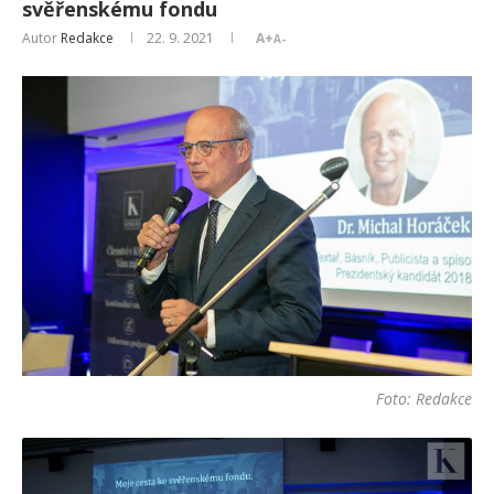
svěřenskému fondu
Autor
Redakce
22. 9. 2021
A+
A-
Foto: Redakce