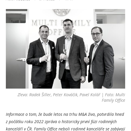
Zleva: Radek Šiller, Peter Kováčik, Pavel Kolář | Foto: Multi
Family Office
Informace o tom, že bude letos na trhu M&A živo, potvrdila hned
z počátku roku 2022 zpráva o historicky první fúzi rodinných
kanceláří v ČR. Family Office neboli rodinné kanceláře se zabývají