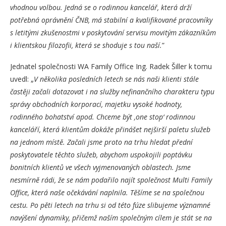
vhodnou volbou. Jedná se o rodinnou kancelář, která drží
potřebná oprávnění ČNB, má stabilní a kvalifikované pracovníky
s letitými zkušenostmi v poskytování servisu movitým zákazníkům
i klientskou filozofii, která se shoduje s tou naší.
”
Jednatel společnosti WA Family Office Ing. Radek Šiller k tomu
uvedl: „
V několika posledních letech se nás naši klienti stále
častěji začali dotazovat i na služby nefinančního charakteru typu
správy obchodních korporací, majetku vysoké hodnoty,
rodinného bohatství apod. Chceme být
‚one stop‘ rodinnou
kanceláří, která klientům dokáže přinášet nejširší paletu služeb
na jednom místě. Začali jsme proto na trhu hledat přední
poskytovatele těchto služeb, abychom uspokojili poptávku
bonitních klientů ve všech vyjmenovaných oblastech. Jsme
nesmírně rádi, že se nám podařilo najít společnost Multi Family
Office, která naše očekávání naplnila. Těšíme se na společnou
cestu. Po pěti letech na trhu si od této fúze slibujeme významné
navýšení dynamiky, přičemž naším společným cílem je stát se na