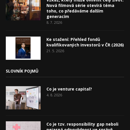
Nová filmová série otevírá téma
toho, co předáváme dalším
generacím
8. 7. 2026
Ke stažení: Přehled fondů
kvalifikovaných investorů v ČR (2026)
21. 5. 2026
SLOVNÍK POJMŮ
Co je venture capital?
4. 8. 2026
Co je tzv. responsibility gap neboli
nejasná odpovědnost ve správě