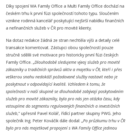
Díky spojení WA Family Office a Multi Family Office dochází na
českém trhu k první fúzi společností tohoto typu. Sloučením
vznikne rodinná kancelář poskytující nejširší nabídku finančních
a nefinančních služeb v ČR pro movité klienty.
Na dotaz redakce žádná ze stran nechtěla výši a detaily celé
transakce komentovat. Zástupci obou společností pouze
stručně sdělili své motivace pro historicky první fúzi českých
Family Office. „
Dlouhodobě sledujeme vývoj služeb pro movité
zákazníky u tradičních správců aktiv a majetku v ČR, kteří i přes
veškerou snahu nedokáží požadované služby nastavit nebo je
poskytnout v odpovídající kvalitě. Vzhledem k tomu, že
společnosti v naší skupině se dlouhodobě zabývají poskytováním
služeb pro movité zákazníky, byla pro nás jen otázka času, kdy
vstoupíme do segmentu regulovaných finančních a investičních
služeb
,” upřesnil Pavel Kolář, řídící partner skupiny PWG. Jeho
společník Ing. Peter Kováčik dále dodal: „
Po průzkumu trhu v ČR
bylo pro nás majetkové propojení s WA Family Office jedinou