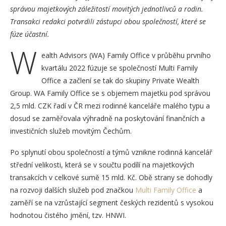
správou majetkových záležitostí movitých jednotlivců a rodin.
Transakci redakci potvrdili zástupci obou společností, které se
fúze účastní.
W
ealth Advisors (WA) Family Office v průběhu prvního
kvartálu 2022 fúzuje se společností Multi Family
Office a začlení se tak do skupiny Private Wealth
Group. WA Family Office se s objemem majetku pod správou
2,5 mld. CZK řadí v ČR mezi rodinné kanceláře malého typu a
dosud se zaměřovala výhradně na poskytování finančních a
investičních služeb movitým Čechům.
Po splynutí obou společností a týmů vznikne rodinná kancelář
střední velikosti, která se v součtu podílí na majetkových
transakcích v celkové sumě 15 mld. Kč. Obě strany se dohodly
na rozvoji dalších služeb pod značkou
Multi Family Office
a
zaměří se na vzrůstající segment českých rezidentů s vysokou
hodnotou čistého jmění, tzv. HNWI.