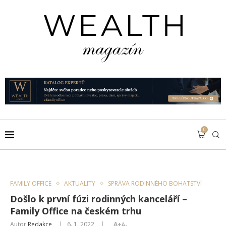
0
FAMILY OFFICE
AKTUALITY
SPRÁVA RODINNÉHO BOHATSTVÍ
Došlo k první fúzi rodinných kanceláří –
Family Office na českém trhu
Autor
Redakce
6. 1. 2022
A+
A-