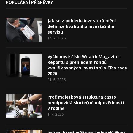
POPULÁRNÍ PŘÍSPĚVKY
Jak se z pohledu investorů mění
definice kvalitního investičního
servisu
14. 7. 2026
Vyšlo nové číslo Wealth Magazín –
Reportu s přehledem fondů
kvalifikovaných investorů v ČR v roce
2026
21. 5. 2026
Proč majetková struktura často
neodpovídá skutečné odpovědnosti
v rodině
1. 7. 2026
Vzkaz, který může ovlivnit celý život.