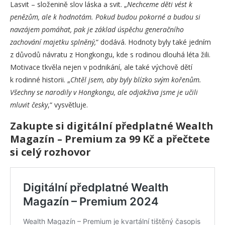
Lasvit – složenině slov láska a svit. „
Nechceme děti vést k
penězům, ale k hodnotám. Pokud budou pokorné a budou si
navzájem pomáhat, pak je základ úspěchu generačního
zachování majetku splněný,
“ dodává. Hodnoty byly také jedním
z důvodů návratu z Hongkongu, kde s rodinou dlouhá léta žili.
Motivace tkvěla nejen v podnikání, ale také výchově dětí
k rodinné historii. „
Chtěl jsem, aby byly blízko svým kořenům.
Všechny se narodily v Hongkongu, ale odjakživa jsme je učili
mluvit česky
,“ vysvětluje.
Zakupte si digitální předplatné Wealth
Magazín – Premium za 99 Kč a přečtete
si celý rozhovor