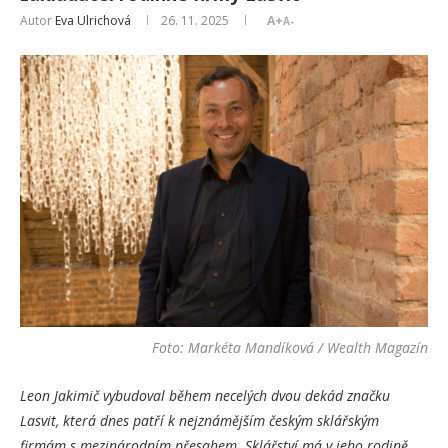
Autor
Eva Ulrichová
26. 11. 2025
A+
A-
Foto: Markéta Mandíková / Wealth Magazín
Leon Jakimič vybudoval během necelých dvou dekád značku
Lasvit, která dnes patří k nejznámějším českým sklářským
firmám s mezinárodním přesahem. Sklářství má v jeho rodině