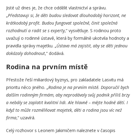
Jisté už dnes je, že chce oddělit vlastnictví a správu.
„
Představuji si, že děti budou sledovat dlouhodobý horizont, ne
krátkodobý profit. Budou fungovat společně, činit společná
rozhodnutí a radit se s experty
,“ vysvětluje. S rodinou proto
uvažují o rodinné ústavě, která by formálně ukotvila hodnoty a
pravidla správy majetku. „
Ústava má zajistit, aby se děti jednou
dokázaly dohodnout
,“ dodává.
Rodina na prvním místě
Přestože řeší miliardový byznys, pro zakladatele Lasvitu má
prioritu něco jiného. „
Rodina je na prvním místě. Doporučil bych
dalším rodinným firmám, aby neprodávaly svůj podnik příliš brzy
a nebály se zaplatit kvalitní lidi. Ale hlavně – mějte hodně dětí. I
když to může rozmělňovat majetek, děti a rodina jsou víc než
firma
,“ uzavírá.
Celý rozhovor s Leonem Jakimičem naleznete v časopis