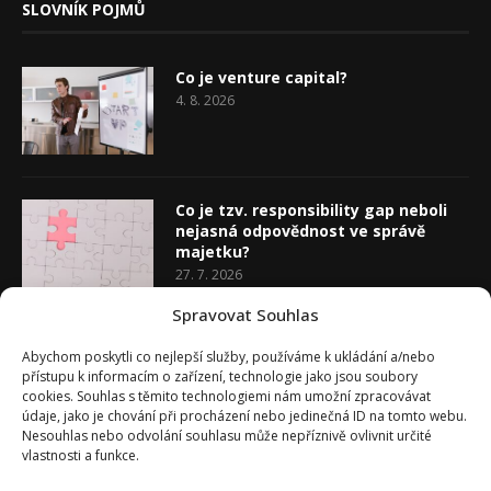
SLOVNÍK POJMŮ
Co je venture capital?
4. 8. 2026
Co je tzv. responsibility gap neboli
nejasná odpovědnost ve správě
majetku?
27. 7. 2026
Spravovat Souhlas
Co je rozhodovací analýza
Abychom poskytli co nejlepší služby, používáme k ukládání a/nebo
20. 7. 2026
přístupu k informacím o zařízení, technologie jako jsou soubory
cookies. Souhlas s těmito technologiemi nám umožní zpracovávat
údaje, jako je chování při procházení nebo jedinečná ID na tomto webu.
Nesouhlas nebo odvolání souhlasu může nepříznivě ovlivnit určité
vlastnosti a funkce.