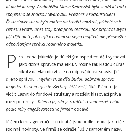
hluboké kořeny. Prababička Marie Svárovská byla součástí rodu
spojeného se značkou Swarovski. Přestože v socialistickém
Československu nebylo možné na tradici navázat, Jakimič se k
řemeslu vrátil. Dnes stojí před jinou otázkou: jak připravit svých
pět dětí na to, aby byli v budoucnu nejen majiteli, ale především
odpovědnými správci rodinného majetku.
P
ro Leona Jakimiče je důležitým aspektem děti vychovat
jako dobré správce majetku. V rodině tak kladou důraz
nikoliv na vlastnictví, ale na odpovědnost související
s jeho správou. „
Myslím si, že děti budou dobrými správci
majetku. K tomu bych je všechny chtěl vést,
“ říká. Plánem je
vložit Lasvit do fondové struktury a rozdělit hlasovací práva
mezi potomky. „
Dilema je, zda je rozdělit rovnoměrně, nebo
podle míry angažovanosti ve firmě
,“ dodává.
Klíčem k mezigenerační kontinuitě jsou podle Leona Jakimiče
rodinné hodnoty. Ve firmě se odrážejí už v samotném názvu