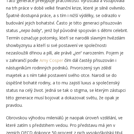
Tato generace překypuje pracovitostí. Vyrůstala a vstupovala
na trh práce v době velké finanční krize, které je silně ovlivnilo.
Špatně dostupná práce, a s tím i nižší výdělky, se odrazilo v
budování jejich bohatství. Často je této generaci přisuzován
status „
nepo baby
“, jenž byl původně spojován s dětmi celebrit.
Termín označuje potomky, kteří se narodili slavným hvězdám
showbyznysu a kteří si své postavení ve společnosti
nezasloužili dřinou a pílí, ale právě „
jen
“ narozením. Pojem je
v zahraničí podle
Amy Cosper
čím dál častěji přisuzován i
nástupníkům rodinných podniků. Prvorozený syn zdědí
majetek a s ním také postavení svého otce. Narodí se do
úspěšné bohaté rodiny, a to mu zajistí luxus a společenský
status na celý život. Jedná se tak o stigma, se kterým zástupci
této generace musí bojovat a dokazovat světu, že opak je
pravdou.
Obrovskou výhodou mileniálů je naopak úroveň vzdělání, ve
které zatím s předstihem vedou. Pro představu má jen v
zemích OECD dokonce 50 procent z nich vysokoškolský titul.