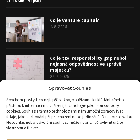
SLOVNÍK POJMŮ
Co je venture capital?
4. 8. 2026
Co je tzv. responsibility gap neboli
nejasná odpovědnost ve správě
majetku?
27. 7. 2026
Spravovat Souhlas
Co je rozhodovací analýza
Abychom poskytli co nejlepší služby, používáme k ukládání a/nebo
20. 7. 2026
přístupu k informacím o zařízení, technologie jako jsou soubory
cookies. Souhlas s těmito technologiemi nám umožní zpracovávat
údaje, jako je chování při procházení nebo jedinečná ID na tomto webu.
Nesouhlas nebo odvolání souhlasu může nepříznivě ovlivnit určité
vlastnosti a funkce.