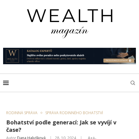
RODINNÁ SPRÁVA
SPRÁVA RODINNÉHO BOHATSTVÍ
Bohatství podle generací: Jak se vyvíjí v
čase?
Autor
Dana Halušková
28. 10. 2024
A+
A-