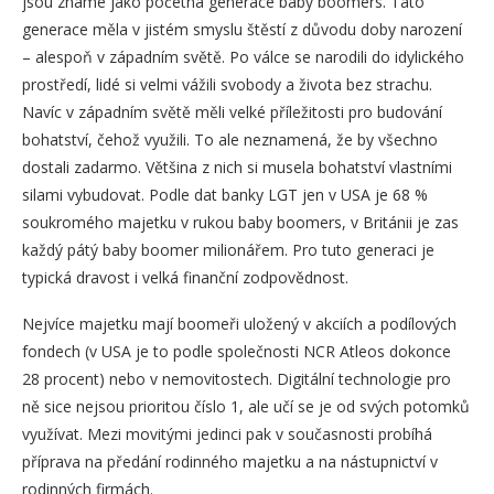
jsou známé jako početná generace baby boomers. Tato
generace měla v jistém smyslu štěstí z důvodu doby narození
– alespoň v západním světě. Po válce se narodili do idylického
prostředí, lidé si velmi vážili svobody a života bez strachu.
Navíc v západním světě měli velké příležitosti pro budování
bohatství, čehož využili. To ale neznamená, že by všechno
dostali zadarmo. Většina z nich si musela bohatství vlastními
silami vybudovat. Podle dat banky LGT jen v USA je 68 %
soukromého majetku v rukou baby boomers, v Británii je zas
každý pátý baby boomer milionářem. Pro tuto generaci je
typická dravost i velká finanční zodpovědnost.
Nejvíce majetku mají boomeři uložený v akciích a podílových
fondech (v USA je to podle společnosti NCR Atleos dokonce
28 procent) nebo v nemovitostech. Digitální technologie pro
ně sice nejsou prioritou číslo 1, ale učí se je od svých potomků
využívat. Mezi movitými jedinci pak v současnosti probíhá
příprava na předání rodinného majetku a na nástupnictví v
rodinných firmách.