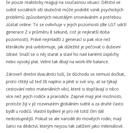
že pouze realisticky reagují na současnou situaci. Dětství ve
světě sociálních sítí skutečně může podnítit vznik psychických
problémů způsobených neustálým srovnáváním a potřebou
zůstat online. To se ovlivňuje v jejich pozornosti (dle LGT udrží
generace Z v průměru 8 sekund, což je nejkratší doba
pozornosti). Právě nejmladší z generací si pak více než
kterákoliv jiná uvědomuje, jak důležité je pečovat o duševní
zdraví. Snaží se o něj starat a staví ho nad kariérní úspěchy
nebo vysoký plat. Velmi tak dbají na work-life balance.
Zároveň dnešní dvacátníci tuší, že důchodu se nemusí dočkat,
proto chtějí už teď žít naplno a plnit si své sny, ať se týkají
cestování nebo materiálních věcí, které si dopřávají o něco
více než jejich rodiče a prarodiče. Zaprvé mají jiné možnosti,
protože žijí v již rozvinutém globálním světě a za druhé často
bydlí u rodičů. Vlastní bydlení je pro ně totiž čím dál
nedostupnější. Pokud se ale narodili do movitých rodin, mají
šanci na dědictví, kterým nejsou tak zatížení jako mileniálové.