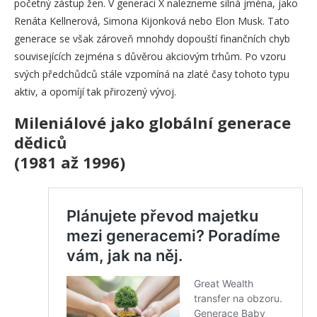
početný zástup žen. V generaci X nalezneme silná jména, jako
Renáta Kellnerová, Simona Kijonková nebo Elon Musk. Tato
generace se však zároveň mnohdy dopouští finančních chyb
souvisejících zejména s důvěrou akciovým trhům. Po vzoru
svých předchůdců stále vzpomíná na zlaté časy tohoto typu
aktiv, a opomíjí tak přirozený vývoj.
Mileniálové jako globální generace
dědiců
(1981 až 1996)