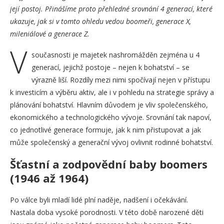
její postoj. Přinášíme proto přehledné srovnání 4 generací, které
ukazuje, jak si v tomto ohledu vedou boomeři, generace X,
mileniálové a generace Z.
V
současnosti je majetek nashromážděn zejména u 4
generací, jejichž postoje – nejen k bohatství – se
výrazně liší. Rozdíly mezi nimi spočívají nejen v přístupu
k investicím a výběru aktiv, ale i v pohledu na strategie správy a
plánování bohatství. Hlavním důvodem je vliv společenského,
ekonomického a technologického vývoje. Srovnání tak napoví,
co jednotlivé generace formuje, jak k nim přistupovat a jak
může společenský a generační vývoj ovlivnit rodinné bohatství.
Šťastní a zodpovědní baby boomers
(1946 až 1964)
Po válce byli mladí lidé plní naděje, nadšení i očekávání.
Nastala doba vysoké porodnosti. V této době narozené děti