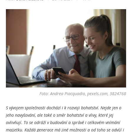
Foto: Andrea Piacquadio, pexels.com, 3824768
S vývojem společnosti dochází i k rozvoji bohatství. Nejde jen o
jeho navyšování, ale také o směr bohatství a vlivy, které jej
ovlivňují. To se odráží v budování a správě i celkovém vnímání
majjetku. Každá generace má jiné možnosti a od toho se odvíjí i