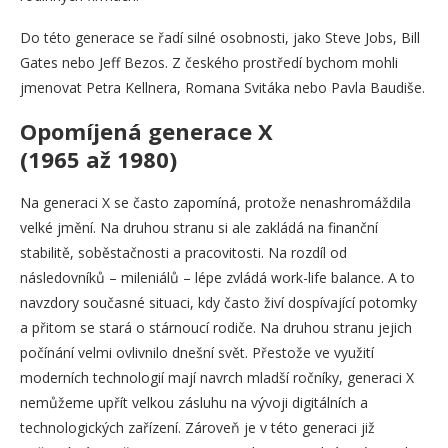
Do této generace se řadí silné osobnosti, jako Steve Jobs, Bill
Gates nebo Jeff Bezos. Z českého prostředí bychom mohli
jmenovat Petra Kellnera, Romana Svitáka nebo Pavla Baudiše.
Opomíjená generace X
(1965 až 1980)
Na generaci X se často zapomíná, protože nenashromáždila
velké jmění. Na druhou stranu si ale zakládá na finanční
stabilitě, soběstačnosti a pracovitosti. Na rozdíl od
následovníků – mileniálů – lépe zvládá work-life balance. A to
navzdory současné situaci, kdy často živí dospívající potomky
a přitom se stará o stárnoucí rodiče. Na druhou stranu jejich
počínání velmi ovlivnilo dnešní svět. Přestože ve využití
moderních technologií mají navrch mladší ročníky, generaci X
nemůžeme upřít velkou zásluhu na vývoji digitálních a
technologických zařízení. Zároveň je v této generaci již