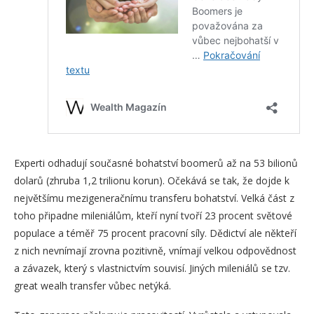
Experti odhadují současné bohatství boomerů až na 53 bilionů
dolarů (zhruba 1,2 trilionu korun). Očekává se tak, že dojde k
největšímu mezigeneračnímu transferu bohatství. Velká část z
toho připadne mileniálům, kteří nyní tvoří 23 procent světové
populace a téměř 75 procent pracovní síly. Dědictví ale někteří
z nich nevnímají zrovna pozitivně, vnímají velkou odpovědnost
a závazek, který s vlastnictvím souvisí. Jiných mileniálů se tzv.
great wealh transfer vůbec netýká.