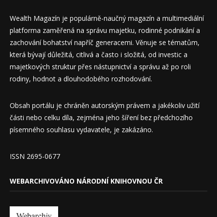
Wealth Magazín je populárně-naučný magazín a multimediální
platforma zaměřená na správu majetku, rodinné podnikání a
zachování bohatství napříč generacemi. Věnuje se tématům,
která bývají důležitá, citlivá a často i složitá, od investic a
majetkových struktur přes nástupnictví a správu až po roli
rodiny, hodnot a dlouhodobého rozhodování.
Obsah portálu je chráněn autorským právem a jakékoliv užití
části nebo celku díla, zejména jeho šíření bez předchozího
písemného souhlasu vydavatele, je zakázáno.
ISSN 2695-0677
WEBARCHIVOVÁNO NÁRODNÍ KNIHOVNOU ČR