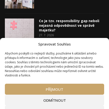
Co je tzv. responsibility gap neboli
nejasná odpovědnost ve správě
majetku?
27. 7. 2026
Spravovat Souhlas
Co je rozhodovací analýza
Abychom poskytli co nejlepší služby, používáme k ukládání a/nebo
20. 7. 2026
přístupu k informacím o zařízení, technologie jako jsou soubory
cookies. Souhlas s těmito technologiemi nám umožní zpracovávat
údaje, jako je chování při procházení nebo jedinečná ID na tomto webu.
Nesouhlas nebo odvolání souhlasu může nepříznivě ovlivnit určité
vlastnosti a funkce.
PŘÍJMOUT
Úvod
O Wealth Magazínu
Můj účet
Slovník pojmů
Kontakty
Máte zájem o spolupráci?
ODMÍTNOUT
Pravidla používání webu wmag.cz
Všeobecné obchodní podmínky