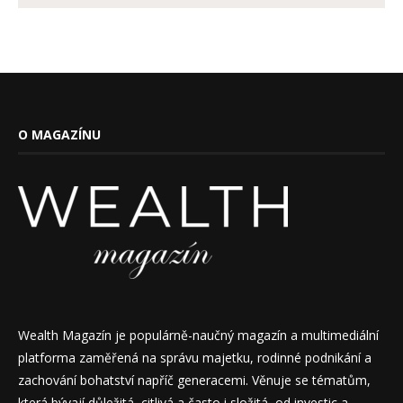
O MAGAZÍNU
Wealth Magazín je populárně-naučný magazín a multimediální
platforma zaměřená na správu majetku, rodinné podnikání a
zachování bohatství napříč generacemi. Věnuje se tématům,
která bývají důležitá, citlivá a často i složitá, od investic a