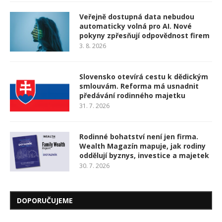
Veřejně dostupná data nebudou
automaticky volná pro AI. Nové
pokyny zpřesňují odpovědnost firem
3. 8. 2026
Slovensko otevírá cestu k dědickým
smlouvám. Reforma má usnadnit
předávání rodinného majetku
31. 7. 2026
Rodinné bohatství není jen firma.
Wealth Magazín mapuje, jak rodiny
oddělují byznys, investice a majetek
30. 7. 2026
DOPORUČUJEME