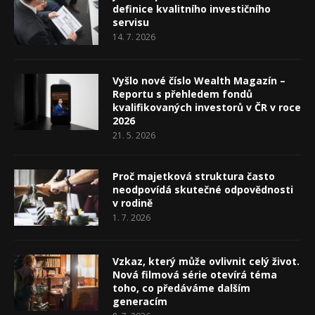
definice kvalitního investičního
servisu
14. 7. 2026
Vyšlo nové číslo Wealth Magazín –
Reportu s přehledem fondů
kvalifikovaných investorů v ČR v roce
2026
21. 5. 2026
Proč majetková struktura často
neodpovídá skutečné odpovědnosti
v rodině
1. 7. 2026
Vzkaz, který může ovlivnit celý život.
Nová filmová série otevírá téma
toho, co předáváme dalším
generacím