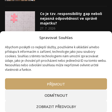
Co je tzv. responsibility gap neboli
nejasná odpovědnost ve správě
majetku?
27. 7. 2026
Spravovat Souhlas
Co je rozhodovací analýza
Abychom poskytli co nejlepší služby, používáme k ukládání a/nebo
20. 7. 2026
přístupu k informacím o zařízení, technologie jako jsou soubory
cookies. Souhlas s těmito technologiemi nám umožní zpracovávat
údaje, jako je chování při procházení nebo jedinečná ID na tomto webu.
Nesouhlas nebo odvolání souhlasu může nepříznivě ovlivnit určité
vlastnosti a funkce.
PŘÍJMOUT
Úvod
O Wealth Magazínu
Můj účet
Slovník pojmů
Kontakty
Máte zájem o spolupráci?
ODMÍTNOUT
Pravidla používání webu wmag.cz
Všeobecné obchodní podmínky
ZOBRAZIT PŘEDVOLBY
Ke stažení (partneři a autoři)