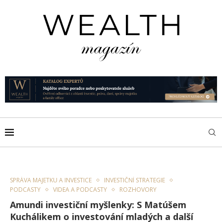
SPRÁVA MAJETKU A INVESTICE
INVESTIČNÍ STRATEGIE
PODCASTY
VIDEA A PODCASTY
ROZHOVORY
Amundi investiční myšlenky: S Matúšem
Kuchálikem o investování mladých a další