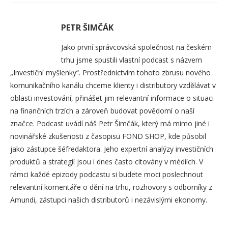
PETR ŠIMČÁK
Jako první správcovská společnost na českém
trhu jsme spustili vlastní podcast s názvem
„Investiční myšlenky“. Prostřednictvím tohoto zbrusu nového
komunikačního kanálu chceme klienty i distributory vzdělávat v
oblasti investování, přinášet jim relevantní informace o situaci
na finančních trzích a zároveň budovat povědomí o naší
značce. Podcast uvádí náš Petr Šimčák, který má mimo jiné i
novinářské zkušenosti z časopisu FOND SHOP, kde působil
jako zástupce šéfredaktora. Jeho expertní analýzy investičních
produktů a strategií jsou i dnes často citovány v médiích. V
rámci každé epizody podcastu si budete moci poslechnout
relevantní komentáře o dění na trhu, rozhovory s odborníky z
Amundi, zástupci našich distributorů i nezávislými ekonomy.