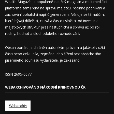
Wealth Magazín je populárně-naučný magazín a multimediální
platforma zaměřená na správu majetku, rodinné podnikání a
zachování bohatství napříč generacemi. Věnuje se tématům,
která bývají důležitá, citlivá a často i složitá, od investic a
majetkových struktur přes nástupnictví a správu až po roli
rodiny, hodnot a dlouhodobého rozhodování.
Obsah portálu je chráněn autorským právem a jakékoliv užití
části nebo celku díla, zejména jeho šíření bez předchozího
písemného souhlasu vydavatele, je zakázáno.
ISSN 2695-0677
WEBARCHIVOVÁNO NÁRODNÍ KNIHOVNOU ČR