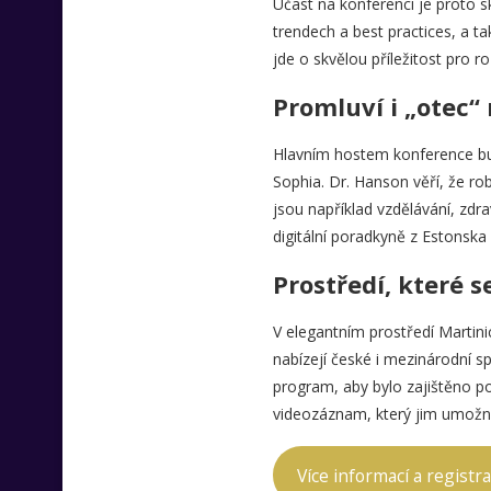
Účast na konferenci je proto sk
trendech a best practices, a t
jde o skvělou příležitost pro ro
Promluví i „otec“
Hlavním hostem konference bud
Sophia. Dr. Hanson věří, že rob
jsou například vzdělávání, zdr
digitální poradkyně z Estonska
Prostředí, které s
V elegantním prostředí Martini
nabízejí české i mezinárodní 
program, aby bylo zajištěno po
videozáznam, který jim umožní 
Více informací a registr