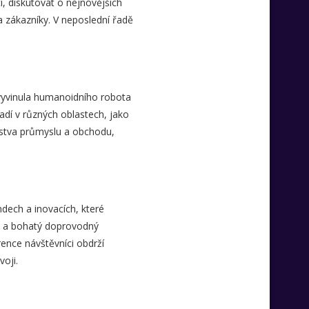
i, diskutovat o nejnovějších
a zákazníky. V neposlední řadě
vyvinula humanoidního robota
sadí v různých oblastech, jako
erstva průmyslu a obchodu,
dech a inovacích, které
ím a bohatý doprovodný
rence návštěvníci obdrží
oji.