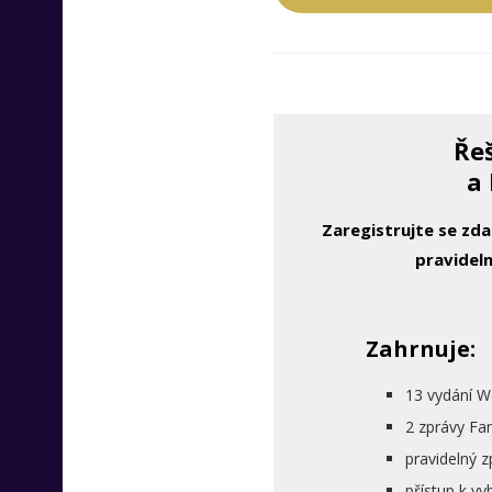
Řeš
a 
Zaregistrujte se zd
pravideln
Zahrnuje:
13 vydání W
2 zprávy Fa
pravidelný 
přístup k 