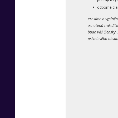
odborné člá
Prosíme o vyplněn
označená hvězdičk
bude Váš členský ú
prémiového obsahu