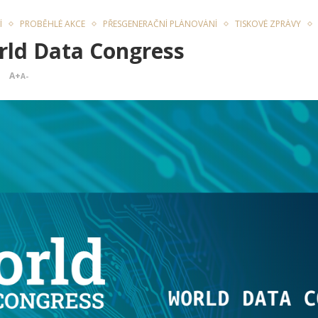
Í
PROBĚHLÉ AKCE
PŘESGENERAČNÍ PLÁNOVÁNÍ
TISKOVÉ ZPRÁVY
orld Data Congress
A+
A-