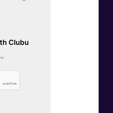
lth Clubu
ma