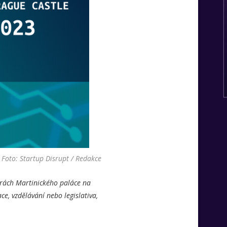
Foto: Startup Disrupt / Redakce
orách Martinického paláce na
e, vzdělávání nebo legislativa,