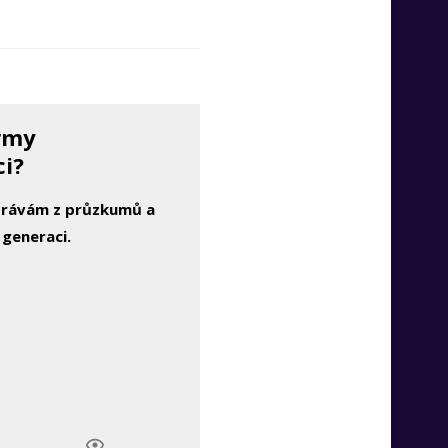
irmy
ci?
zprávám z průzkumů a
 generaci.