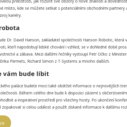
vělou příležitostí, jak rozšířit své obzory o nové znalosti a dovednost
aké místo, kde se můžete setkat s potenciálními obchodními partnery 
zvoj kariéry.
 robota
e Dr. David Hanson, zakladatel společnosti Hanson Robotic, která 
oti, kteří napodobují lidské chování i vzhled, se v dohledné době pro
avotnictví a zábava. Mezi dalšími řečníky vystoupí Petr Očko z Minist
 Erika Piirmets, Richard Simon z T-Systems a mnoho dalších.
e vám bude líbit
ckého paláce budete moci také obdržet informace o nejnovějších tren
společnosti. Během celého dne bude k dispozici zázemí s občerstven
hodlné a inspirativní prostředí pro všechny hosty. Po ukončení konfe
zopakovat si celou událost a použít získané informace k dalšímu rozv
ace