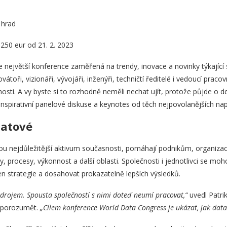
 hrad
 250 eur od 21. 2. 2023
 největší konference zaměřená na trendy, inovace a novinky týkající s
vátoři, vizionáři, vývojáři, inženýři, techničtí ředitelé i vedoucí pracovn
osti. A vy byste si to rozhodně neměli nechat ujít, protože půjde o d
nspirativní panelové diskuse a keynotes od těch nejpovolanějších nap
datové
ou nejdůležitější aktivum současnosti, pomáhají podnikům, organizac
y, procesy, výkonnost a další oblasti. Společnosti i jednotlivci se mo
en strategie a dosahovat prokazatelně lepších výsledků.
drojem. Spousta společností s nimi doteď neumí pracovat,“
uvedl Patri
m porozumět.
„Cílem konference World Data Congress je ukázat, jak data v