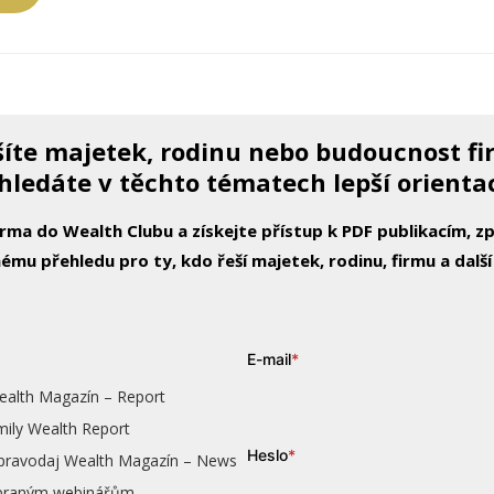
íte majetek, rodinu nebo budoucnost f
hledáte v těchto tématech lepší orienta
arma do Wealth Clubu a získejte přístup k PDF publikacím, 
ému přehledu pro ty, kdo řeší majetek, rodinu, firmu a další
E-mail
*
ealth Magazín – Report
mily Wealth Report
Heslo
*
zpravodaj Wealth Magazín – News
vybraným webinářům