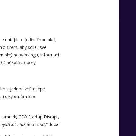
e dat. Jde o jedinečnou akci,
íci firem, aby sdíleli své
en plný networkingu, informací,
říč několika obory.
ím a jednotlivcům lépe
hou díky datům lépe
k Juránek, CEO Startup Disrupt,
yužívat i jak je chránit,“
dodal.