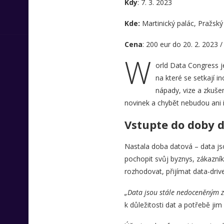
Kdy
: 7. 3. 2023
Kde:
Martinický palác, Pražský
Cena
: 200 eur do 20. 2. 2023 /
W
orld Data Congress je
na které se setkají ino
nápady, vize a zkušen
novinek a chybět nebudou ani i
Vstupte do doby 
Nastala doba datová – data js
pochopit svůj byznys, zákazník
rozhodovat, přijímat data-driv
„Data jsou stále nedoceněným z
k důležitosti dat a potřebě ji