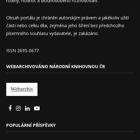
rodiny, hodnot a dlouhodobého rozhodování.
Obsah portálu je chráněn autorským právem a jakékoliv užití
části nebo celku díla, zejména jeho šíření bez předchozího
písemného souhlasu vydavatele, je zakázáno.
ISSN 2695-0677
WEBARCHIVOVÁNO NÁRODNÍ KNIHOVNOU ČR
POPULÁRNÍ PŘÍSPĚVKY