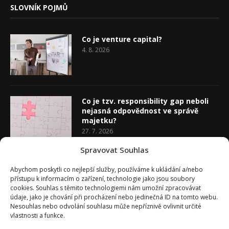
SLOVNÍK POJMŮ
Co je venture capital?
4. 8. 2026
Co je tzv. responsibility gap neboli
nejasná odpovědnost ve správě
majetku?
27. 7. 2026
Spravovat Souhlas
Co je rozhodovací analýza
Abychom poskytli co nejlepší služby, používáme k ukládání a/nebo
20. 7. 2026
přístupu k informacím o zařízení, technologie jako jsou soubory
cookies. Souhlas s těmito technologiemi nám umožní zpracovávat
údaje, jako je chování při procházení nebo jedinečná ID na tomto webu.
Nesouhlas nebo odvolání souhlasu může nepříznivě ovlivnit určité
vlastnosti a funkce.