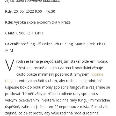
zefektivnění rodinného podnikání.
Kdy
: 20. 05. 2022 9:00 – 16:30
Kde
: Vysoká škola ekonomická v Praze
Cena
: 6.900 Kč + DPH
Lektoři:
prof. Ing. Jiří Hnilica, Ph.D. a Ing. Martin Jurek, Ph.D.,
MIM
V
rodinné firmě je nejdůležitějším stakeholderem rodina.
Přesto se rodině a jejímu vztahu k podnikání věnuje
často pouze minimální pozornost. Smyslem
rodinné
rady
je tento vztah řídit s cílem, aby rodina i její podnikání
úspěšně bok po boku mohly společně fungovat a vzájemně se
posilovat. Téměř vždy je zřízení rodinné rady spojeno s
velkými očekáváními. Některé rodinné rady fungují mimořádně
úspěšně, zatímco jiné se téměř nepohnou z místa. Pokud vás
zajímá, co dělat proto, aby vaše rodinná rada či rodinná