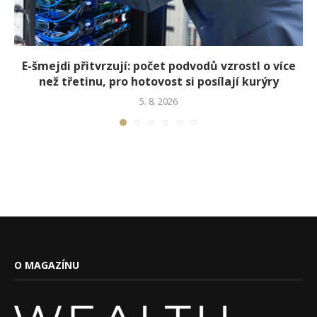
E-šmejdi přitvrzují: počet podvodů vzrostl o více
než třetinu, pro hotovost si posílají kurýry
5. 8. 2026
O MAGAZÍNU