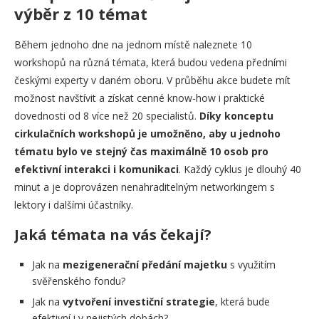
výběr z 10 témat
Během jednoho dne na jednom místě naleznete 10
workshopů na různá témata, která budou vedena předními
českými experty v daném oboru. V průběhu akce budete mít
možnost navštívit a získat cenné know-how i praktické
dovednosti od 8 více než 20 specialistů.
Díky konceptu
cirkulačních workshopů je umožněno, aby u jednoho
tématu bylo ve stejný čas maximálně 10 osob pro
efektivní interakci i komunikaci
. Každý cyklus je dlouhý 40
minut a je doprovázen nenahraditelným networkingem s
lektory i dalšími účastníky.
Jaká témata na vás čekají?
Jak na
mezigenerační předání majetku
s využitím
svěřenského fondu?
Jak na
vytvoření investiční strategie
, která bude
efektivní i v nejistých dobách?