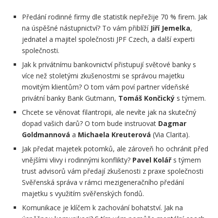
Předání rodinné firmy dle statistik nepřežije 70 % firem. Jak
na úspěšné nástupnictví? To vám přiblíží
Jiří Jemelka
,
jednatel a majitel společnosti JPF Czech, a další experti
společnosti.
Jak k privátnímu bankovnictví přistupují světové banky s
více než stoletými zkušenostmi se správou majetku
movitým klientům? O tom vám poví partner vídeňské
privátní banky Bank Gutmann,
Tomáš Končický
s týmem.
Chcete se věnovat filantropii, ale nevíte jak na skutečný
dopad vašich darů? O tom bude instruovat
Dagmar
Goldmannová
a
Michaela Kreuterová
(Via Clarita).
Jak předat majetek potomků, ale zároveň ho ochránit před
vnějšími vlivy i rodinnými konflikty?
Pavel Kolář
s týmem
trust advisorů vám předají zkušenosti z praxe společnosti
Svěřenská správa v rámci mezigeneračního předání
majetku s využitím svěřenských fondů.
Komunikace je klíčem k zachování bohatství. Jak na