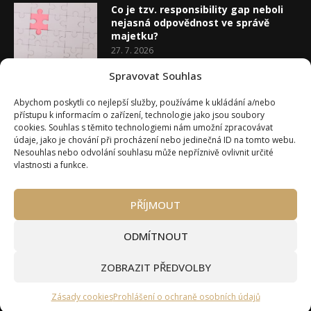
Co je tzv. responsibility gap neboli
nejasná odpovědnost ve správě
majetku?
27. 7. 2026
Spravovat Souhlas
Co je rozhodovací analýza
Abychom poskytli co nejlepší služby, používáme k ukládání a/nebo
20. 7. 2026
přístupu k informacím o zařízení, technologie jako jsou soubory
cookies. Souhlas s těmito technologiemi nám umožní zpracovávat
údaje, jako je chování při procházení nebo jedinečná ID na tomto webu.
Nesouhlas nebo odvolání souhlasu může nepříznivě ovlivnit určité
vlastnosti a funkce.
PŘÍJMOUT
Úvod
O Wealth Magazínu
Můj účet
Slovník pojmů
Kontakty
Máte zájem o spolupráci?
ODMÍTNOUT
Pravidla používání webu wmag.cz
Všeobecné obchodní podmínky
ZOBRAZIT PŘEDVOLBY
Ke stažení (partneři a autoři)
© 2020 - 2026 Wealth Magazín - Wealth Magazín s.r.o.
Zásady cookies
Prohlášení o ochraně osobních údajů