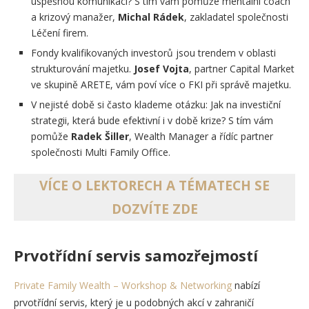
úspěšnou komunikaci? S tím vám pomůže mentální coach
a krizový manažer,
Michal Rádek
, zakladatel společnosti
Léčení firem.
Fondy kvalifikovaných investorů jsou trendem v oblasti
strukturování majetku.
Josef Vojta
, partner Capital Market
ve skupině ARETE, vám poví více o FKI při správě majetku.
V nejisté době si často klademe otázku: Jak na investiční
strategii, která bude efektivní i v době krize? S tím vám
pomůže
Radek Šiller
, Wealth Manager a řídíc partner
společnosti Multi Family Office.
VÍCE O LEKTORECH A TÉMATECH SE
DOZVÍTE ZDE
Prvotřídní servis samozřejmostí
Private Family Wealth – Workshop & Networking
nabízí
prvotřídní servis, který je u podobných akcí v zahraničí