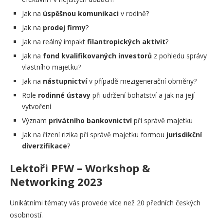
Jak na
úspěšnou komunikaci
v rodině?
Jak na
prodej firmy
?
Jak na reálný impakt
filantropických aktivit
?
Jak na
fond kvalifikovaných investorů
z pohledu správy
vlastního majetku?
Jak na
nástupnictví
v případě mezigenerační obměny?
Role
rodinné ústavy
při udržení bohatství a jak na její
vytvoření
Význam
privátního bankovnictví
při správě majetku
Jak na řízení rizika při správě majetku formou
jurisdikční
diverzifikace
?
Lektoři PFW – Workshop &
Networking 2023
Unikátními tématy vás provede více než 20 předních českých
osobností.