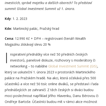
investicích, správě majetku a dalších oborech? To představí
summit Global Investment Summit už 1. února.
Kdy
: 1. 2. 2023
Kde:
Martinický palác, Pražský hrad
Cena
: 12.990 Kč + DPH – registrovaní čtenáři Wealth
Magazínu získávají slevu 20 %
I
nspirativní přednášky více než 50 předních českých
investorů, panelové diskuze, rozhovory s moderátory či
networking – to nabídne
Global Investment Summit (GIS)
,
který se uskuteční 1. února 2023 v prostorách Martinického
paláce na Pražském hradě. Na akci, která očekává přes 500
účastníků a více než 50 tisíc online diváků, se představí i řada
přednášejících ze zahraničí. Z těch českých si diváci budou
moci poslechnout například Jiřího Hlavenku, Danu Bérovou či
Ondřeje Bartoše. Účastníci budou mít v rámci akce možnost