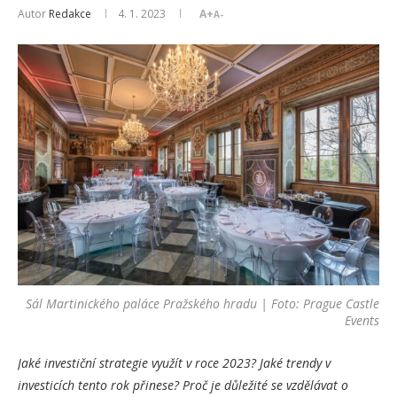
Autor
Redakce
4. 1. 2023
A+
A-
Sál Martinického paláce Pražského hradu | Foto: Prague Castle
Events
Jaké investiční strategie využít v roce 2023? Jaké trendy v
investicích tento rok přinese? Proč je důležité se vzdělávat o