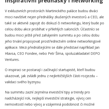
Inspirativní přednášky i networking
V exkluzivních prostorách Martinického paláce budou diváci
moci navštívit nejen přednášky zkušených investorů a CEO, ale
také se aktivně zapojit do diskuzí či networkingu, který bude po
celou dobu akce probíhat v přilehlých saloncích. Účastníci se
budou moci ještě před zahájením summitu a po celou dobu
jeho trvání propojovat prostřednictvím online networkingové
aplikace. Mezi přednášejícími se dále představí například Jan
Hlavsa, CEO Fondee, nebo Petr Šíma, spoluzakladatel DEPO
Ventures.
O inspiraci se postarají i začínající startupisté, kteří budou
ukazovat, jak zvládli jednu z nejkritičtějších části rozjezdu –
validaci svého byznysu.
Na summitu zazní zejména investiční tipy a trendy pro
nadcházející rok, nejlepší investiční strategie, vývoj cen
nemovitostí nebo vývoj a vzájemná podobnost či možné