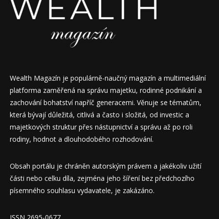
Wealth Magazín je populárně-naučný magazín a multimediální
platforma zaměřená na správu majetku, rodinné podnikání a
zachování bohatství napříč generacemi. Věnuje se tématům,
která bývají důležitá, citlivá a často i složitá, od investic a
majetkových struktur přes nástupnictví a správu až po roli
rodiny, hodnot a dlouhodobého rozhodování.
Obsah portálu je chráněn autorským právem a jakékoliv užití
části nebo celku díla, zejména jeho šíření bez předchozího
písemného souhlasu vydavatele, je zakázáno.
ISSN 2695-0677