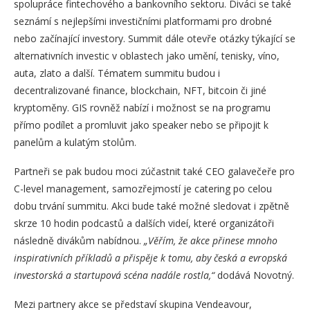
spolupráce fintechového a bankovního sektoru. Diváci se také
seznámí s nejlepšími investičními platformami pro drobné
nebo začínající investory. Summit dále otevře otázky týkající se
alternativních investic v oblastech jako umění, tenisky, víno,
auta, zlato a další. Tématem summitu budou i
decentralizované finance, blockchain, NFT, bitcoin či jiné
kryptoměny. GIS rovněž nabízí i možnost se na programu
přímo podílet a promluvit jako speaker nebo se připojit k
panelům a kulatým stolům.
Partneři se pak budou moci zúčastnit také CEO galavečeře pro
C-level management, samozřejmostí je catering po celou
dobu trvání summitu. Akci bude také možné sledovat i zpětně
skrze 10 hodin podcastů a dalších videí, které organizátoři
následně divákům nabídnou.
„Věřím, že akce přinese mnoho
inspirativních příkladů a přispěje k tomu, aby česká a evropská
investorská a startupová scéna nadále rostla,“
dodává Novotný.
Mezi partnery akce se představí skupina Vendeavour,