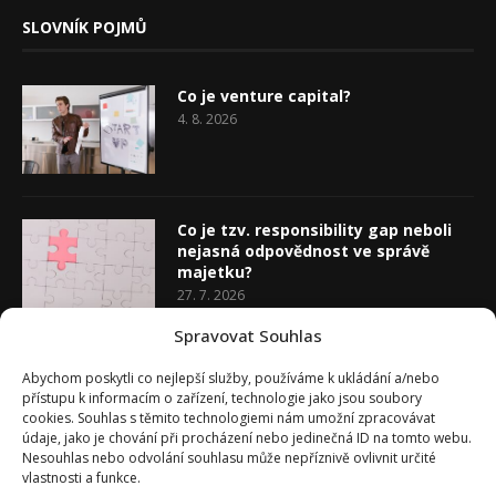
SLOVNÍK POJMŮ
Co je venture capital?
4. 8. 2026
Co je tzv. responsibility gap neboli
nejasná odpovědnost ve správě
majetku?
27. 7. 2026
Spravovat Souhlas
Co je rozhodovací analýza
Abychom poskytli co nejlepší služby, používáme k ukládání a/nebo
20. 7. 2026
přístupu k informacím o zařízení, technologie jako jsou soubory
cookies. Souhlas s těmito technologiemi nám umožní zpracovávat
údaje, jako je chování při procházení nebo jedinečná ID na tomto webu.
Nesouhlas nebo odvolání souhlasu může nepříznivě ovlivnit určité
vlastnosti a funkce.