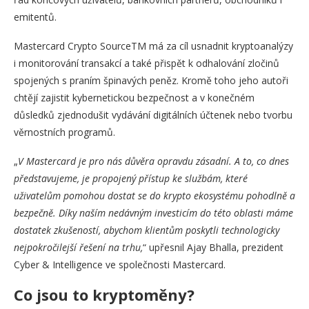
emitentů.
Mastercard Crypto SourceTM má za cíl usnadnit kryptoanalýzy
i monitorování transakcí a také přispět k odhalování zločinů
spojených s praním špinavých peněz. Kromě toho jeho autoři
chtějí zajistit kybernetickou bezpečnost a v konečném
důsledků zjednodušit vydávání digitálních účtenek nebo tvorbu
věrnostních programů.
„
V Mastercard je pro nás důvěra opravdu zásadní. A to, co dnes
představujeme, je propojený přístup ke službám, které
uživatelům pomohou dostat se do krypto ekosystému pohodlně a
bezpečně. Díky naším nedávným investicím do této oblasti máme
dostatek zkušeností, abychom klientům poskytli technologicky
nejpokročilejší řešení na trhu,
“ upřesnil Ajay Bhalla, prezident
Cyber ​​& Intelligence ve společnosti Mastercard.
Co jsou to kryptoměny?