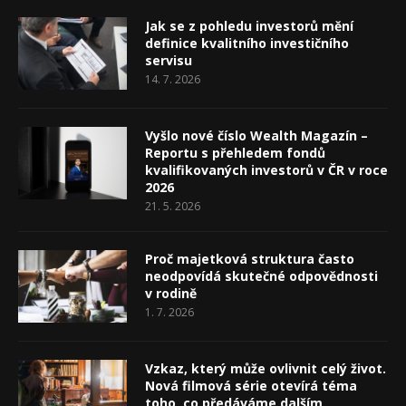
Jak se z pohledu investorů mění
definice kvalitního investičního
servisu
14. 7. 2026
Vyšlo nové číslo Wealth Magazín –
Reportu s přehledem fondů
kvalifikovaných investorů v ČR v roce
2026
21. 5. 2026
Proč majetková struktura často
neodpovídá skutečné odpovědnosti
v rodině
1. 7. 2026
Vzkaz, který může ovlivnit celý život.
Nová filmová série otevírá téma
toho, co předáváme dalším