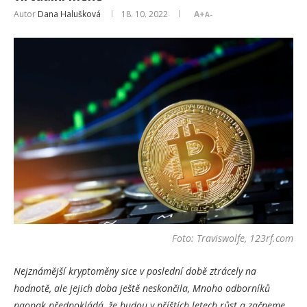
Autor
Dana Halušková
18. 10. 2022
A+
A-
Foto: Traviswolfe, 123rf.com
Nejznámější kryptoměny sice v poslední době ztrácely na
hodnotě, ale jejich doba ještě neskončila, Mnoho odborníků
naopak předpokládá, že budou v příštích letech růst a začneme