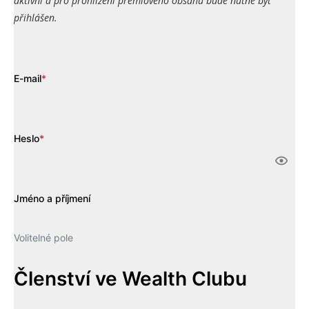
aktivní a pro prohlížení prémiového obsahu bude nutné být
přihlášen.
E-mail
*
Heslo
*
Jméno a příjmení
Volitelné pole
Členství ve Wealth Clubu