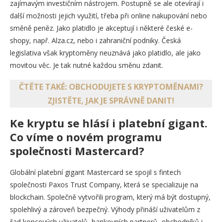
zajímavým investičním nástrojem. Postupně se ale otevírají i
další možnosti jejich využití, třeba při online nakupování nebo
směně peněz. Jako platidlo je akceptují i některé české e-
shopy, např. Alza.cz, nebo i zahraniční podniky. Česká
legislativa však kryptoměny neuznává jako platidlo, ale jako
movitou věc. Je tak nutné každou směnu zdanit.
ČTĚTE TAKÉ: OBCHODUJETE S KRYPTOMĚNAMI?
ZJISTĚTE, JAK JE SPRÁVNĚ DANIT!
Ke kryptu se hlásí i platební gigant.
Co víme o novém programu
společnosti Mastercard?
Globální platební gigant Mastercard se spojil s fintech
společnosti Paxos Trust Company, která se specializuje na
blockchain. Společně vytvořili program, který má být dostupný,
spolehlivý a zároveň bezpečný. Výhody přináší uživatelům z
řad koncových uživatelů, bankovních partnerů, obchodníků i