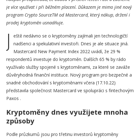
je více využívat i při běžném placení. Důkazem je mimo jiné nový
program Crypto SourceTM od Mastercard, který nákup, držení i
prodej kryptoměn usnadňuje.
J
eště nedávno se o kryptoměny zajímali jen technologičtí
nadšenci a spekulativní investoři. Dnes je ale situace jiná.
Mastercard New Payment Index 2022 uvádí, že 29 %
respondentů investuje do kryptoměn. Dalších 65 % by rádo
využívalo služby spojené s kryptoměnami, za které se zaváže
důvěryhodná finanční instituce. Nový program pro bezpečné a
snadné obchodování s kryptoměnami včera (17.10.22)
představila společnost Mastercard ve spolupráci s fintechovým
Paxos .
Kryptoměny dnes využijete mnoha
způsoby
Podle průzkumů jsou pro třetinu investorů kryptoměny