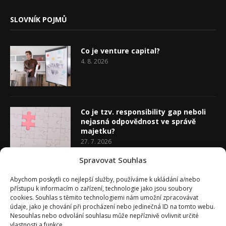
SLOVNÍK POJMŮ
Co je venture capital?
4. 8. 2026
Co je tzv. responsibility gap neboli
nejasná odpovědnost ve správě
majetku?
27. 7. 2026
Spravovat Souhlas
Co je rozhodovací analýza
Abychom poskytli co nejlepší služby, používáme k ukládání a/nebo
20. 7. 2026
přístupu k informacím o zařízení, technologie jako jsou soubory
cookies. Souhlas s těmito technologiemi nám umožní zpracovávat
údaje, jako je chování při procházení nebo jedinečná ID na tomto webu.
Nesouhlas nebo odvolání souhlasu může nepříznivě ovlivnit určité
vlastnosti a funkce.