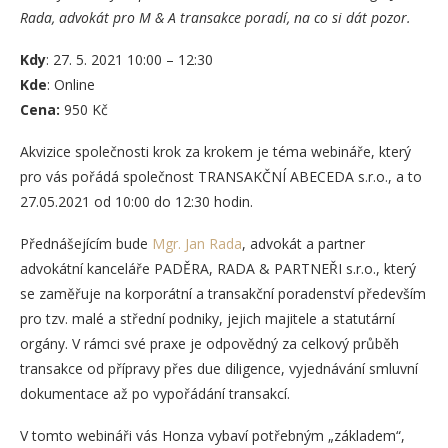
Rada, advokát pro M & A transakce poradí, na co si dát pozor.
Kdy
: 27. 5. 2021 10:00 – 12:30
Kde
: Online
Cena:
950 Kč
Akvizice společnosti krok za krokem je téma webináře, který
pro vás pořádá společnost TRANSAKČNÍ ABECEDA s.r.o., a to
27.05.2021 od 10:00 do 12:30 hodin.
Přednášejícím bude
Mgr. Jan Rada
, advokát a partner
advokátní kanceláře PADĚRA, RADA & PARTNEŘI s.r.o., který
se zaměřuje na korporátní a transakční poradenství především
pro tzv. malé a střední podniky, jejich majitele a statutární
orgány. V rámci své praxe je odpovědný za celkový průběh
transakce od přípravy přes due diligence, vyjednávání smluvní
dokumentace až po vypořádání transakcí.
V tomto webináři vás Honza vybaví potřebným „základem“,