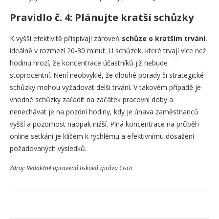
Pravidlo č. 4: Plánujte kratší schůzky
K vyšší efektivitě přispívají zároveň
schůze o kratším trvání
,
ideálně v rozmezí 20-30 minut. U schůzek, které trvají více než
hodinu hrozí, že koncentrace účastníků již nebude
stoprocentní. Není neobvyklé, že dlouhé porady či strategické
schůzky mohou vyžadovat delší trvání. V takovém případě je
vhodné schůzky zařadit na začátek pracovní doby a
nenechávat je na pozdní hodiny, kdy je únava zaměstnanců
vyšší a pozornost naopak nižší. Plná koncentrace na průběh
online setkání je klíčem k rychlému a efektivnímu dosažení
požadovaných výsledků.
Zdroj: Redakčně upravená tisková zpráva Cisco