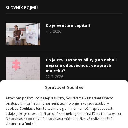
SLOVNÍK POJMŮ
Co je venture capital?
4. 8. 2026
Co je tzv. responsibility gap neboli
nejasná odpovědnost ve správě
majetku?
27. 7. 2026
Spravovat Souhlas
Co je rozhodovací analýza
Abychom poskytli co nejlepší služby, používáme k ukládání a/nebo
20. 7. 2026
přístupu k informacím o zařízení, technologie jako jsou soubory
cookies. Souhlas s těmito technologiemi nám umožní zpracovávat
údaje, jako je chování při procházení nebo jedinečná ID na tomto webu.
Nesouhlas nebo odvolání souhlasu může nepříznivě ovlivnit určité
vlastnosti a funkce.