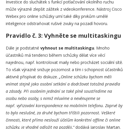
Investice do sluchátek s funkcí potlačování okolního ruchu
může výrazně zlepšit zážitek z videokonference. Nástroj Cisco
Webex pro online schůzky umí také díky prvkům umělé
inteligence odstraňovat rušivé zvuky na pozadí hovoru.
Pravidlo č. 3: Vyhněte se multitaskingu
Dále je podstatné
vyhnout se multitaskingu
. Mnoho
účastníků má tendenci během schůzky dělat více věcí
najednou, např. kontrolovat maily nebo procházet sociální sítě.
To však výrazně snižuje pozornost a tím i schopnost účastníků
aktivně přispívat do diskuze.
„Online schůzku bychom měli
vnímat stejně jako osobní setkání a dodržovat totožná pravidla
a zásady. Při osobním jednání se také plně soustředíme na
osobu nebo osoby, s nimiž mluvíme a nevěnujeme se
např. vyřizování korespondence na mobilním telefonu. Zaprvé by
to bylo neslušné, za druhé bychom tříštili pozornost. Veškeré
činnosti, které přímo neslouží účelům konkrétní offline či online
schůzky, je vhodné odložit na později,“
dodává Jaroslav Martan.