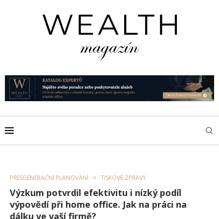
PŘESGENERAČNÍ PLÁNOVÁNÍ
TISKOVÉ ZPRÁVY
Výzkum potvrdil efektivitu i nízký podíl
výpovědí při home office. Jak na práci na
dálku ve vaší firmě?