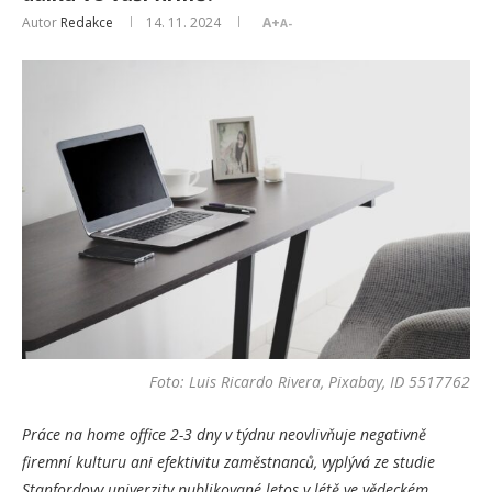
Autor
Redakce
14. 11. 2024
A+
A-
Foto: Luis Ricardo Rivera, Pixabay, ID 5517762
Práce na home office 2-3 dny v týdnu neovlivňuje negativně
firemní kulturu ani efektivitu zaměstnanců, vyplývá ze studie
Stanfordovy univerzity publikované letos v létě ve vědeckém