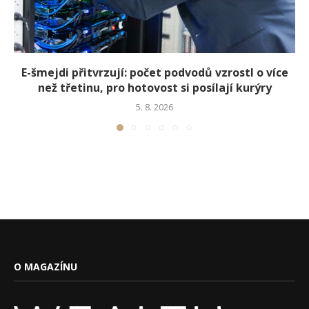
E-šmejdi přitvrzují: počet podvodů vzrostl o více
než třetinu, pro hotovost si posílají kurýry
5. 8. 2026
O MAGAZÍNU