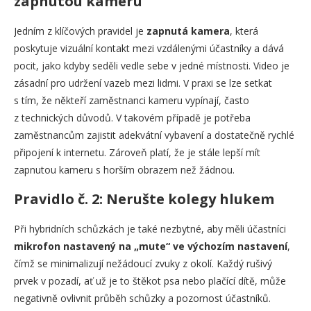
zapnutou kameru
Jedním z klíčových pravidel je
zapnutá kamera
, která
poskytuje vizuální kontakt mezi vzdálenými účastníky a dává
pocit, jako kdyby seděli vedle sebe v jedné místnosti. Video je
zásadní pro udržení vazeb mezi lidmi. V praxi se lze setkat
s tím, že někteří zaměstnanci kameru vypínají, často
z technických důvodů. V takovém případě je potřeba
zaměstnancům zajistit adekvátní vybavení a dostatečně rychlé
připojení k internetu. Zároveň platí, že je stále lepší mít
zapnutou kameru s horším obrazem než žádnou.
Pravidlo č. 2: Nerušte kolegy hlukem
Při hybridních schůzkách je také nezbytné, aby měli účastníci
mikrofon nastavený na „mute“ ve výchozím nastavení
,
čímž se minimalizují nežádoucí zvuky z okolí. Každý rušivý
prvek v pozadí, ať už je to štěkot psa nebo plačící dítě, může
negativně ovlivnit průběh schůzky a pozornost účastníků.