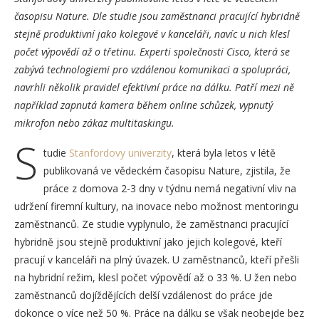
časopisu Nature. Dle studie jsou zaměstnanci pracující hybridně
stejně produktivní jako kolegové v kanceláři, navíc u nich klesl
počet výpovědí až o třetinu. Experti společnosti Cisco, která se
zabývá technologiemi pro vzdálenou komunikaci a spolupráci,
navrhli několik pravidel efektivní práce na dálku. Patří mezi ně
například zapnutá kamera během online schůzek, vypnutý
mikrofon nebo zákaz multitaskingu.
S
tudie
Stanfordovy univerzity
, která byla letos v létě
publikovaná ve vědeckém časopisu Nature, zjistila, že
práce z domova 2-3 dny v týdnu nemá negativní vliv na
udržení firemní kultury, na inovace nebo možnost mentoringu
zaměstnanců. Ze studie vyplynulo, že zaměstnanci pracující
hybridně jsou stejně produktivní jako jejich kolegové, kteří
pracují v kanceláři na plný úvazek. U zaměstnanců, kteří přešli
na hybridní režim, klesl počet výpovědí až o 33 %. U žen nebo
zaměstnanců dojíždějících delší vzdálenost do práce jde
dokonce o více než 50 %. Práce na dálku se však neobejde bez