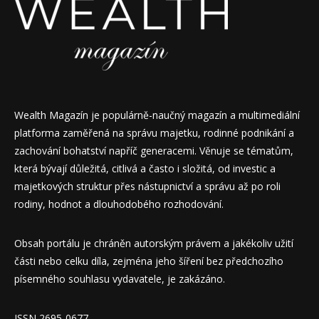
Wealth Magazín je populárně-naučný magazín a multimediální
platforma zaměřená na správu majetku, rodinné podnikání a
zachování bohatství napříč generacemi. Věnuje se tématům,
která bývají důležitá, citlivá a často i složitá, od investic a
majetkových struktur přes nástupnictví a správu až po roli
rodiny, hodnot a dlouhodobého rozhodování.
Obsah portálu je chráněn autorským právem a jakékoliv užití
části nebo celku díla, zejména jeho šíření bez předchozího
písemného souhlasu vydavatele, je zakázáno.
ISSN 2695-0677