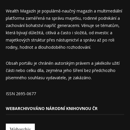
Wealth Magazín je populárně-naučný magazín a multimediální
platforma zaměřená na správu majetku, rodinné podnikání a
zachování bohatství napříč generacemi. Věnuje se tématům,
která bývají důležitá, citlivá a často i složitá, od investic a
majetkových struktur přes nástupnictví a správu až po roli
rodiny, hodnot a dlouhodobého rozhodování.
Obsah portálu je chráněn autorským právem a jakékoliv užití
části nebo celku díla, zejména jeho šíření bez předchozího
písemného souhlasu vydavatele, je zakázáno.
ISSN 2695-0677
WEBARCHIVOVÁNO NÁRODNÍ KNIHOVNOU ČR