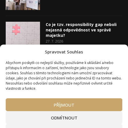
Co je tzv. responsibility gap neboli
nejasná odpovědnost ve správě
majetku?
27. 7. 2026
Spravovat Souhlas
Co je rozhodovací analýza
Abychom poskytli co nejlepší služby, používáme k ukládání a/nebo
20. 7. 2026
přístupu k informacím o zařízení, technologie jako jsou soubory
cookies. Souhlas s těmito technologiemi nám umožní zpracovávat
údaje, jako je chování při procházení nebo jedinečná ID na tomto webu.
Nesouhlas nebo odvolání souhlasu může nepříznivě ovlivnit určité
vlastnosti a funkce.
PŘÍJMOUT
Úvod
O Wealth Magazínu
Můj účet
Slovník pojmů
Kontakty
Máte zájem o spolupráci?
ODMÍTNOUT
Pravidla používání webu wmag.cz
Všeobecné obchodní podmínky