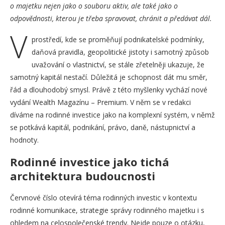
o majetku nejen jako o souboru aktiv, ale také jako o
odpovědnosti, kterou je třeba spravovat, chránit a předávat dál.
V
prostředí, kde se proměňují podnikatelské podmínky,
daňová pravidla, geopolitické jistoty i samotný způsob
uvažování o vlastnictví, se stále zřetelněji ukazuje, že
samotný kapitál nestačí. Důležitá je schopnost dát mu směr,
řád a dlouhodobý smysl. Právě z této myšlenky vychází nové
vydání Wealth Magazínu – Premium. V něm se v redakci
díváme na rodinné investice jako na komplexní systém, v němž
se potkává kapitál, podnikání, právo, daně, nástupnictví a
hodnoty.
Rodinné investice jako tichá
architektura budoucnosti
Červnové číslo otevírá téma rodinných investic v kontextu
rodinné komunikace, strategie správy rodinného majetku i s
ohledem na celospolečenské trendy. Nejde pouze o otázku,