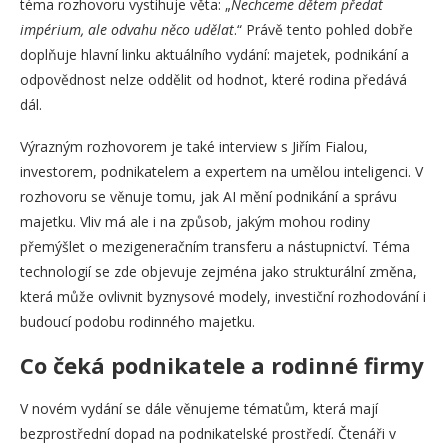
téma rozhovoru vystihuje věta: „
Nechceme dětem předat
impérium, ale odvahu něco udělat
.“ Právě tento pohled dobře
doplňuje hlavní linku aktuálního vydání: majetek, podnikání a
odpovědnost nelze oddělit od hodnot, které rodina předává
dál.
Výrazným rozhovorem je také interview s Jiřím Fialou,
investorem, podnikatelem a expertem na umělou inteligenci. V
rozhovoru se věnuje tomu, jak AI mění podnikání a správu
majetku. Vliv má ale i na způsob, jakým mohou rodiny
přemýšlet o mezigeneračním transferu a nástupnictví. Téma
technologií se zde objevuje zejména jako strukturální změna,
která může ovlivnit byznysové modely, investiční rozhodování i
budoucí podobu rodinného majetku.
Co čeká podnikatele a rodinné firmy
V novém vydání se dále věnujeme tématům, která mají
bezprostřední dopad na podnikatelské prostředí. Čtenáři v