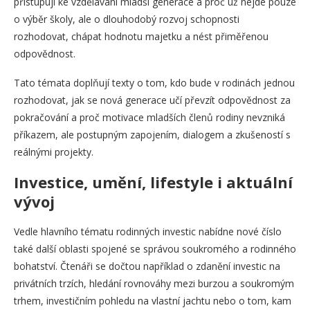
přistupují ke vzdělávání mladší generace a proč už nejde pouze
o výběr školy, ale o dlouhodobý rozvoj schopnosti
rozhodovat, chápat hodnotu majetku a nést přiměřenou
odpovědnost.
Tato témata doplňují texty o tom, kdo bude v rodinách jednou
rozhodovat, jak se nová generace učí převzít odpovědnost za
pokračování a proč motivace mladších členů rodiny nevzniká
příkazem, ale postupným zapojením, dialogem a zkušeností s
reálnými projekty.
Investice, umění, lifestyle i aktuální
vývoj
Vedle hlavního tématu rodinných investic nabídne nové číslo
také další oblasti spojené se správou soukromého a rodinného
bohatství. Čtenáři se dočtou například o zdanění investic na
privátních trzích, hledání rovnováhy mezi burzou a soukromým
trhem, investičním pohledu na vlastní jachtu nebo o tom, kam