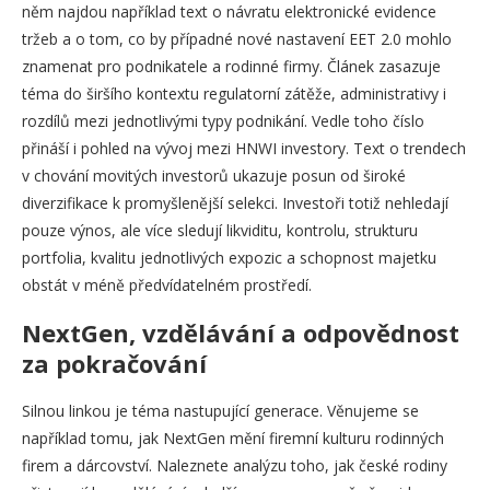
něm najdou například text o návratu elektronické evidence
tržeb a o tom, co by případné nové nastavení EET 2.0 mohlo
znamenat pro podnikatele a rodinné firmy. Článek zasazuje
téma do širšího kontextu regulatorní zátěže, administrativy i
rozdílů mezi jednotlivými typy podnikání. Vedle toho číslo
přináší i pohled na vývoj mezi HNWI investory. Text o trendech
v chování movitých investorů ukazuje posun od široké
diverzifikace k promyšlenější selekci. Investoři totiž nehledají
pouze výnos, ale více sledují likviditu, kontrolu, strukturu
portfolia, kvalitu jednotlivých expozic a schopnost majetku
obstát v méně předvídatelném prostředí.
NextGen, vzdělávání a odpovědnost
za pokračování
Silnou linkou je téma nastupující generace. Věnujeme se
například tomu, jak NextGen mění firemní kulturu rodinných
firem a dárcovství. Naleznete analýzu toho, jak české rodiny