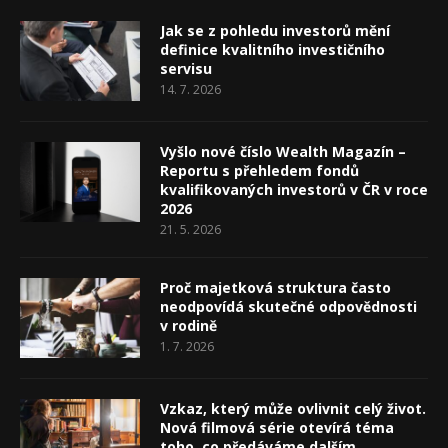
Jak se z pohledu investorů mění
definice kvalitního investičního
servisu
14. 7. 2026
Vyšlo nové číslo Wealth Magazín –
Reportu s přehledem fondů
kvalifikovaných investorů v ČR v roce
2026
21. 5. 2026
Proč majetková struktura často
neodpovídá skutečné odpovědnosti
v rodině
1. 7. 2026
Vzkaz, který může ovlivnit celý život.
Nová filmová série otevírá téma
toho, co předáváme dalším