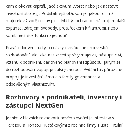
kam alokovat kapitál, jaké aktivum vybrat nebo jak nastavit
investiční strategii. Podstatnější otázkou je, jakou roli má
majetek v životě rodiny plnit. Má být ochranou, nástrojem další
expanze, zdrojem svobody, prostředkem k filantropii, nebo
kombinací více funkcí najednou?
Právě odpovědi na tyto otázky ovlivňují nejen investiční
rozhodování, ale také nastavení správy majetku, nástupnictví,
vztahu k podnikání, daňového plánování i způsobu, jakým se
do rozhodování zapojuje další generace. Vydání tak přirozeně
propojuje investiční témata s family governance a
odpovědným vlastnictvím.
Rozhovory s podnikateli, investory i
zástupci NextGen
Jedním z hlavních rozhovorů nového vydání je interview s
Terezou a Honzou Hustákovými z rodinné firmy Hustá. Titulní