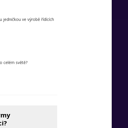
u jedničkou ve výrobě řídících
o celém světě?
irmy
ci?