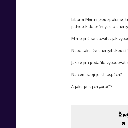
Libor a Martin jsou spolumajit
jednotek do průmyslu a energe
Mimo jiné se dozvíte, jak vybud
Nebo také, že energetickou síť 
Jak se jim podařilo vybudova
Na čem stojí jejich úspěch?
A jaké je jejich „proč“?
Řeš
a 