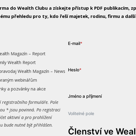
arma do Wealth Clubu a získejte přístup k PDF publikacím, 
ému přehledu pro ty, kdo řeší majetek, rodinu, firmu a další
E-mail
*
ealth Magazín – Report
mily Wealth Report
Heslo
*
zpravodaj Wealth Magazín – News
vybraným webinářům
nky a pozvánky na akce
Jméno a příjmení
í registračního formuláře. Pole
ou * jsou povinná. Po registraci
Volitelné pole
čet aktivní a pro prohlížení
 bude nutné být přihlášen.
Členství ve Wea