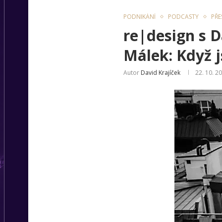
PODNIKÁNÍ
PODCASTY
PŘE
re|design s 
Málek: Když j
Autor
David Krajíček
22. 10. 2