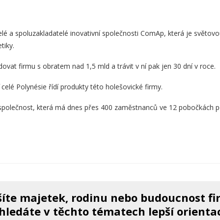
elé a spoluzakladatelé inovativní společnosti ComAp, která je světovo
tiky.
ovat firmu s obratem nad 1,5 mld a trávit v ní pak jen 30 dní v roce.
celé Polynésie řídí produkty této holešovické firmy.
t společnost, která má dnes přes 400 zaměstnanců ve 12 pobočkách p
íte majetek, rodinu nebo budoucnost f
hledáte v těchto tématech lepší orienta