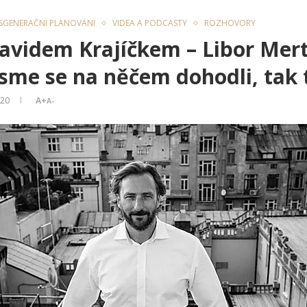
SGENERAČNÍ PLÁNOVÁNÍ
VIDEA A PODCASTY
ROZHOVORY
Davidem Krajíčkem – Libor Mert
sme se na něčem dohodli, tak t
020
A+
A-