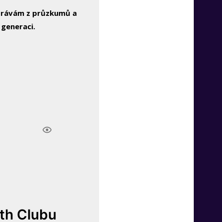
zprávám z průzkumů a
 generaci.
lth Clubu