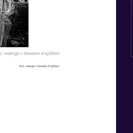
o: redesign s Davidem Krajíčkem
Foto: redesign s Davidem Krajíčkem