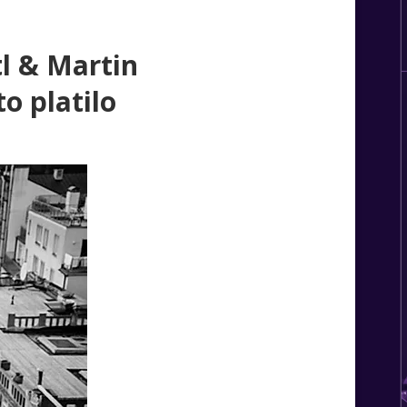
l & Martin
o platilo