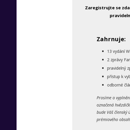
Zaregistrujte se zd
pravideln
Zahrnuje:
13 vydání W
2 zprávy Fa
pravidelný 
přístup k 
odborné člá
Prosíme o vyplněn
označená hvězdičk
bude Váš členský ú
prémiového obsahu