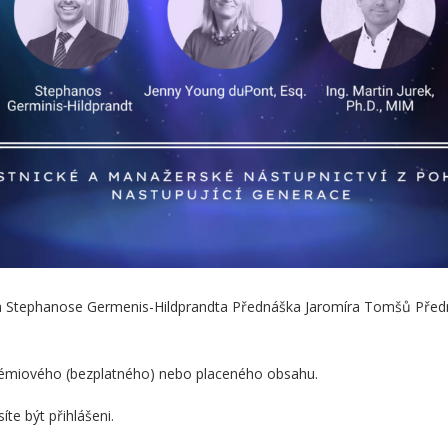
ka Stephanose Germenis-Hildprandta Přednáška Jaromíra Tomšů Před
prémiového (bezplatného) nebo placeného obsahu.
te být přihlášeni.