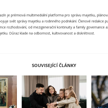
zín je prémiová multimediální platforma pro správu majetku, plánová
ojuje svět správy majetku a rodinného podnikání. Členové redakce pub
mce rozhodování, od mezigenerační kontinuity a family governance až p
etku. Důraz klade na odbornost, kultivovanost a diskrétnost.
SOUVISEJÍCÍ ČLÁNKY