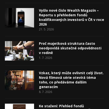
Vyšlo nové číslo Wealth Magazín –
Reportu s přehledem fondů
kvalifikovaných investorů v ČR v roce
2026
21. 5. 2026
Proč majetková struktura často
neodpovídá skutečné odpovědnosti
v rodině
1. 7. 2026
Vzkaz, který může ovlivnit celý život.
Nová filmová série otevírá téma
toho, co předáváme dalším
generacím
8. 7. 2026
Ke stažení: Přehled fondů