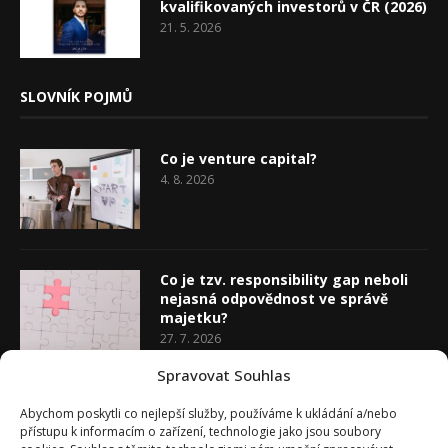
kvalifikovaných investorů v ČR (2026)
21. 5. 2026
SLOVNÍK POJMŮ
Co je venture capital?
4. 8. 2026
Co je tzv. responsibility gap neboli
nejasná odpovědnost ve správě
majetku?
27. 7. 2026
Spravovat Souhlas
Co je rozhodovací analýza
Abychom poskytli co nejlepší služby, používáme k ukládání a/nebo
20. 7. 2026
přístupu k informacím o zařízení, technologie jako jsou soubory