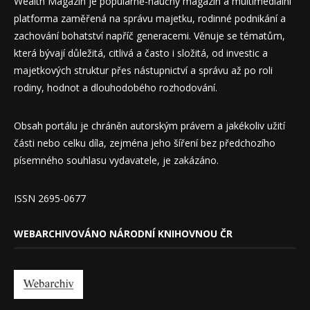
Wealth Magazín je populárně-naučný magazín a multimediální
platforma zaměřená na správu majetku, rodinné podnikání a
zachování bohatství napříč generacemi. Věnuje se tématům,
která bývají důležitá, citlivá a často i složitá, od investic a
majetkových struktur přes nástupnictví a správu až po roli
rodiny, hodnot a dlouhodobého rozhodování.
Obsah portálu je chráněn autorským právem a jakékoliv užití
části nebo celku díla, zejména jeho šíření bez předchozího
písemného souhlasu vydavatele, je zakázáno.
ISSN 2695-0677
WEBARCHIVOVÁNO NÁRODNÍ KNIHOVNOU ČR