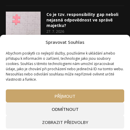
Co je tzv. responsibility gap neboli
nejasná odpovědnost ve správě
majetku?
27. 7. 2026
Spravovat Souhlas
Co je rozhodovací analýza
Abychom poskytli co nejlepší služby, používáme k ukládání a/nebo
20. 7. 2026
přístupu k informacím o zařízení, technologie jako jsou soubory
cookies. Souhlas s těmito technologiemi nám umožní zpracovávat
údaje, jako je chování při procházení nebo jedinečná ID na tomto webu.
Nesouhlas nebo odvolání souhlasu může nepříznivě ovlivnit určité
vlastnosti a funkce.
PŘÍJMOUT
Úvod
O Wealth Magazínu
Můj účet
Slovník pojmů
Kontakty
Máte zájem o spolupráci?
ODMÍTNOUT
Pravidla používání webu wmag.cz
Všeobecné obchodní podmínky
ZOBRAZIT PŘEDVOLBY
Ke stažení (partneři a autoři)