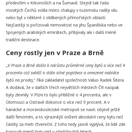
především v Krkonoších a na Šumavě. Stejně tak řada
movitých Čechů volila místo chalupy v tuzemsku raději vilu
nebo byt v některé z oblíbených přímořských oblastí.
Nejčastěji si pořizovali nemovitost na jihu Španělska nebo ve
Spojených arabských emirátech, přibývaly ale i další méně
tradiční destinace.
Ceny rostly jen v Praze a Brně
„
V Praze a Brně došlo k nárůstu průměrné ceny bytů o více než 4
procenta což svědčí o stále silné poptávce a omezené nabídce
bytů na prodej,
” říká zakladatel společnosti Valuo Radek Šitera.
A dodává, že v dalších třech největších městech ČR naopak
byty zlevnily. V Plzni to bylo přibližně o 4 procenta, ale v
Olomouci a Ostravě dokonce o více než 9 procent. A v
hanácké a moravskoslezské metropoli se navíc objevil ještě
další fenomén, a to výraznější snížení absolutní ceny bytu než
částky za metr čtvereční. Z toho tedy jasně vyplývá, že lidé zde
kupovali menší byty než v předchozích letech.