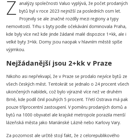
Z
analýzy společnosti Valuo vyplývá, že počet prodaných
bytů byl v roce 2023 nejnižší za posledních osm let.
Projevily se ale značné rozdíly mezi regiony a typy
nemovitostí. Trhu s byty podle očekávání dominovala Praha,
kde byly více než kde jinde žádané malé dispozice 1+kk, ale i
velké byty 3+kk. Domy jsou naopak v hlavním městě spíše
výjimkou.
Nejžádanější jsou 2+kk v Praze
Nikoho asi nepřekvapí, že v Praze se prodalo nejvíce bytů ze
všech českých měst. Tentokrát se jednalo o 24 procent všech
ukončených nabídek, což bylo výrazně více než ve druhém
Brně, kde podíl činil pouhých 5 procent. Třetí Ostrava má pak
pouze tříprocentní zastoupení. V poměru prodaných domů a
bytů na 1000 obyvatel ale krajské metropole porazila menší
lázeňská města jako Mariánské Lázně nebo Karlovy Vary.
Za pozornost ale určitě stojí fakt, že z celorepublikového