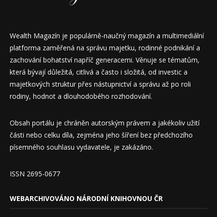
Wealth Magazín je populárně-naučný magazín a multimediální
platforma zaměřená na správu majetku, rodinné podnikání a
zachování bohatství napříč generacemi. Věnuje se tématům,
která bývají důležitá, citlivá a často i složitá, od investic a
majetkových struktur přes nástupnictví a správu až po roli
rodiny, hodnot a dlouhodobého rozhodování.
Obsah portálu je chráněn autorským právem a jakékoliv užití
části nebo celku díla, zejména jeho šíření bez předchozího
písemného souhlasu vydavatele, je zakázáno.
ISSN 2695-0677
WEBARCHIVOVÁNO NÁRODNÍ KNIHOVNOU ČR