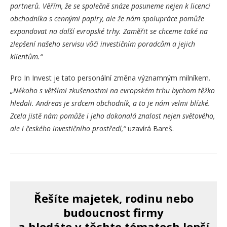
partnerů. Věřím, že se společně snáze posuneme nejen k licenci
obchodníka s cennými papíry, ale že nám spolupráce pomůže
expandovat na další evropské trhy. Zaměřit se chceme také na
zlepšení našeho servisu vůči investičním poradcům a jejich
klientům.“
Pro In Invest je tato personální změna významným milníkem.
„Někoho s většími zkušenostmi na evropském trhu bychom těžko
hledali. Andreas je srdcem obchodník, a to je nám velmi blízké.
Zcela jistě nám pomůže i jeho dokonalá znalost nejen světového,
ale i českého investičního prostředí,“
uzavírá Bareš.
Řešíte majetek, rodinu nebo
budoucnost firmy
a hledáte v těchto tématech lepší