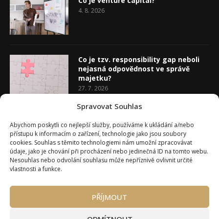
Co je venture capital?
4. 8. 2026
Co je tzv. responsibility gap neboli
nejasná odpovědnost ve správě
majetku?
27. 7. 2026
Spravovat Souhlas
Co je rozhodovací analýza
Abychom poskytli co nejlepší služby, používáme k ukládání a/nebo
20. 7. 2026
přístupu k informacím o zařízení, technologie jako jsou soubory
cookies. Souhlas s těmito technologiemi nám umožní zpracovávat
údaje, jako je chování při procházení nebo jedinečná ID na tomto webu.
Nesouhlas nebo odvolání souhlasu může nepříznivě ovlivnit určité
vlastnosti a funkce.
PŘÍJMOUT
Úvod
O Wealth Magazínu
Můj účet
Slovník pojmů
Kontakty
Máte zájem o spolupráci?
ODMÍTNOUT