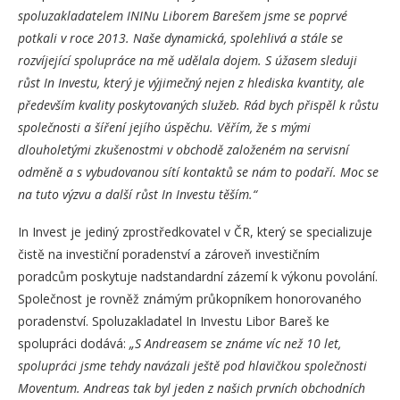
spoluzakladatelem ININu Liborem Barešem jsme se poprvé
potkali v roce 2013. Naše dynamická, spolehlivá a stále se
rozvíjející spolupráce na mě udělala dojem. S úžasem sleduji
růst In Investu, který je výjimečný nejen z hlediska kvantity, ale
především kvality poskytovaných služeb. Rád bych přispěl k růstu
společnosti a šíření jejího úspěchu. Věřím, že s mými
dlouholetými zkušenostmi v obchodě založeném na servisní
odměně a s vybudovanou sítí kontaktů se nám to podaří. Moc se
na tuto výzvu a další růst In Investu těším.“
In Invest je jediný zprostředkovatel v ČR, který se specializuje
čistě na investiční poradenství a zároveň investičním
poradcům poskytuje nadstandardní zázemí k výkonu povolání.
Společnost je rovněž známým průkopníkem honorovaného
poradenství. Spoluzakladatel In Investu Libor Bareš ke
spolupráci dodává:
„S Andreasem se známe víc než 10 let,
spolupráci jsme tehdy navázali ještě pod hlavičkou společnosti
Moventum. Andreas tak byl jeden z našich prvních obchodních