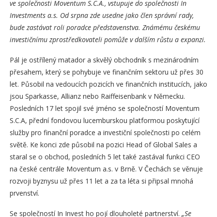
ve společnosti Moventum S.C.A., vstupuje do společnosti In
Investments a.s. Od srpna zde usedne
jako člen správní rady,
bude zastávat roli poradce představenstva. Známému českému
investičnímu zprostředkovateli pomůže v dalším růstu a expanzi.
Pál je ostřílený matador a skvělý obchodník s mezinárodním
přesahem, který se pohybuje ve finančním sektoru už přes 30
let. Působil na vedoucích pozicích ve finančních institucích, jako
jsou Sparkasse, Allianz nebo Raiffeisenbank v Německu.
Posledních 17 let spojil své jméno se společností Moventum
S.C.A, přední fondovou lucemburskou platformou poskytující
služby pro finanční poradce a investiční společnosti po celém
světě. Ke konci zde působil na pozici Head of Global Sales a
staral se o obchod, posledních 5 let také zastával funkci CEO
na české centrále Moventum a.s. v Brně. V Čechách se věnuje
rozvoji byznysu už přes 11 let a za ta léta si připsal mnohá
prvenství.
Se společností In Invest ho pojí dlouholeté partnerství.
„Se