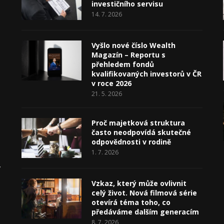
investičního servisu
14. 7. 2026
Vyšlo nové číslo Wealth
Magazín – Reportu s
přehledem fondů
kvalifikovaných investorů v ČR
v roce 2026
21. 5. 2026
Proč majetková struktura
často neodpovídá skutečné
odpovědnosti v rodině
1. 7. 2026
v
Vzkaz, který může ovlivnit
celý život. Nová filmová série
otevírá téma toho, co
předáváme dalším generacím
8. 7. 2026