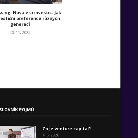
ing: Nová éra investic: Jak
Panelová diskuze: April Pop
vestiční preference různých
Jaroslav Pšeja, Jitka Pšejová, L
generací
Khousnoutdinova + speciální 
Leon Jakimič – Jak vychova
20. 11. 2025
zodpovědné správce?
20. 11. 2025
SLOVNÍK POJMŮ
Co je venture capital?
4. 8. 2026