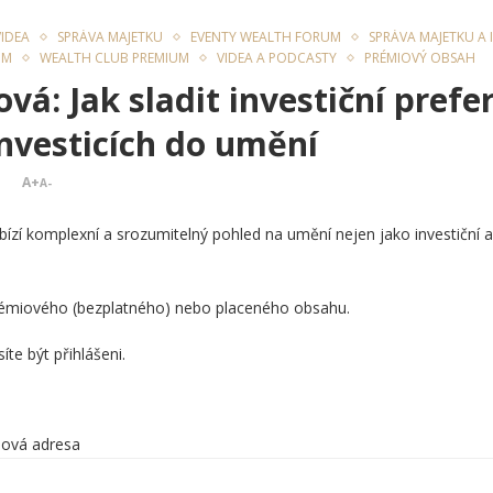
VIDEA
SPRÁVA MAJETKU
EVENTY WEALTH FORUM
SPRÁVA MAJETKU A 
UM
WEALTH CLUB PREMIUM
VIDEA A PODCASTY
PRÉMIOVÝ OBSAH
vá: Jak sladit investiční pref
investicích do umění
A+
A-
zí komplexní a srozumitelný pohled na umění nejen jako investiční ak
prémiového (bezplatného) nebo placeného obsahu.
te být přihlášeni.
lová adresa