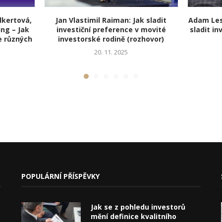
lkertová,
Jan Vlastimil Raiman: Jak sladit
Adam Less
ng – Jak
investiční preference v movité
sladit in
e různých
investorské rodině (rozhovor)
20. 11. 2025
POPULÁRNÍ PŘÍSPĚVKY
Jak se z pohledu investorů
mění definice kvalitního