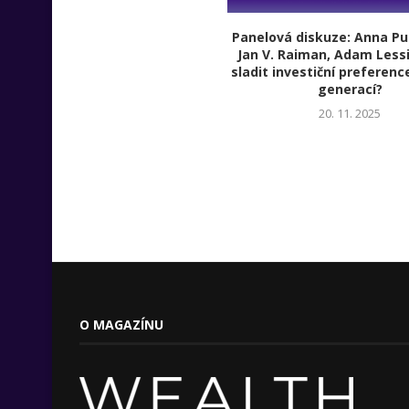
Panelová diskuze: Anna Pu
Jan V. Raiman, Adam Lessi
sladit investiční preferenc
generací?
20. 11. 2025
O MAGAZÍNU