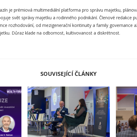
zín je prémiová multimediální platforma pro správu majetku, plánová
ojuje svět správy majetku a rodinného podnikání. Členové redakce pub
mce rozhodování, od mezigenerační kontinuity a family governance až p
etku. Důraz klade na odbornost, kultivovanost a diskrétnost.
SOUVISEJÍCÍ ČLÁNKY