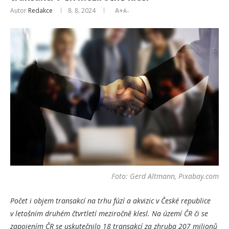
Autor
Redakce
8. 8. 2024
A+
A-
Foto: Gerd Altmann, Pixabay.com
Počet i objem transakcí na trhu fúzí a akvizic v České republice
v letošním druhém čtvrtletí meziročně klesl. Na území ČR či se
zapojením ČR se uskutečnilo 18 transakcí za zhruba 207 milionů