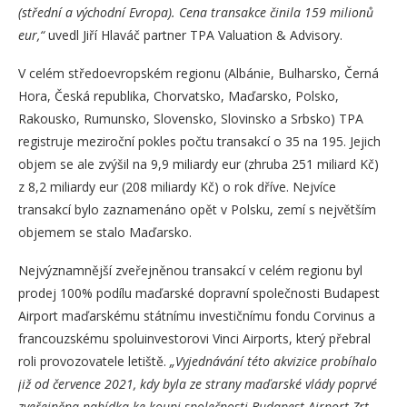
(střední a východní Evropa). Cena transakce činila 159 milionů
eur,“
uvedl Jiří Hlaváč partner TPA Valuation & Advisory.
V celém středoevropském regionu (Albánie, Bulharsko, Černá
Hora, Česká republika, Chorvatsko, Maďarsko, Polsko,
Rakousko, Rumunsko, Slovensko, Slovinsko a Srbsko) TPA
registruje meziroční pokles počtu transakcí o 35 na 195. Jejich
objem se ale zvýšil na 9,9 miliardy eur (zhruba 251 miliard Kč)
z 8,2 miliardy eur (208 miliardy Kč) o rok dříve. Nejvíce
transakcí bylo zaznamenáno opět v Polsku, zemí s největším
objemem se stalo Maďarsko.
Nejvýznamnější zveřejněnou transakcí v celém regionu byl
prodej 100% podílu maďarské dopravní společnosti Budapest
Airport maďarskému státnímu investičnímu fondu Corvinus a
francouzskému spoluinvestorovi Vinci Airports, který přebral
roli provozovatele letiště.
„Vyjednávání této akvizice probíhalo
již od července 2021, kdy byla ze strany maďarské vlády poprvé
zveřejněna nabídka ke koupi společnosti Budapest Airport Zrt.