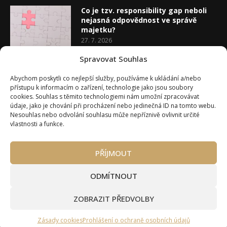
Co je tzv. responsibility gap neboli
nejasná odpovědnost ve správě
majetku?
27. 7. 2026
Spravovat Souhlas
Co je rozhodovací analýza
Abychom poskytli co nejlepší služby, používáme k ukládání a/nebo
20. 7. 2026
přístupu k informacím o zařízení, technologie jako jsou soubory
cookies. Souhlas s těmito technologiemi nám umožní zpracovávat
údaje, jako je chování při procházení nebo jedinečná ID na tomto webu.
Nesouhlas nebo odvolání souhlasu může nepříznivě ovlivnit určité
vlastnosti a funkce.
PŘÍJMOUT
Úvod
O Wealth Magazínu
Můj účet
Slovník pojmů
Kontakty
Máte zájem o spolupráci?
ODMÍTNOUT
Pravidla používání webu wmag.cz
Všeobecné obchodní podmínky
ZOBRAZIT PŘEDVOLBY
Ke stažení (partneři a autoři)
© 2020 - 2026 Wealth Magazín - Wealth Magazín s.r.o.
Zásady cookies
Prohlášení o ochraně osobních údajů