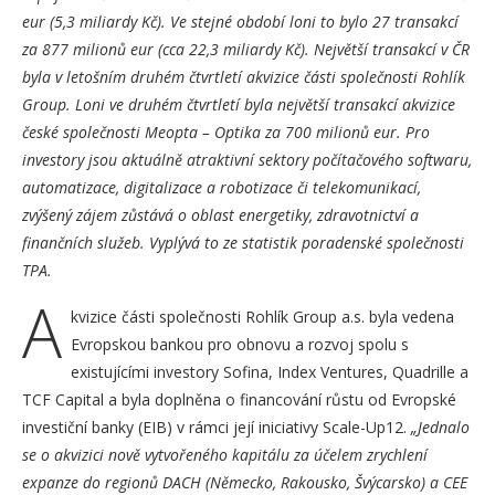
eur (5,3 miliardy Kč). Ve stejné období loni to bylo 27 transakcí
za 877 milionů eur (cca 22,3 miliardy Kč). Největší transakcí v ČR
byla v letošním druhém čtvrtletí akvizice části společnosti Rohlík
Group. Loni ve druhém čtvrtletí byla největší transakcí akvizice
české společnosti Meopta – Optika za 700 milionů eur. Pro
investory jsou aktuálně atraktivní sektory počítačového softwaru,
automatizace, digitalizace a robotizace či telekomunikací,
zvýšený zájem zůstává o oblast energetiky, zdravotnictví a
finančních služeb. Vyplývá to ze statistik poradenské společnosti
TPA.
A
kvizice části společnosti Rohlík Group a.s. byla vedena
Evropskou bankou pro obnovu a rozvoj spolu s
existujícími investory Sofina, Index Ventures, Quadrille a
TCF Capital a byla doplněna o financování růstu od Evropské
investiční banky (EIB) v rámci její iniciativy Scale-Up12.
„Jednalo
se o akvizici nově vytvořeného kapitálu za účelem zrychlení
expanze do regionů DACH (Německo, Rakousko, Švýcarsko) a CEE