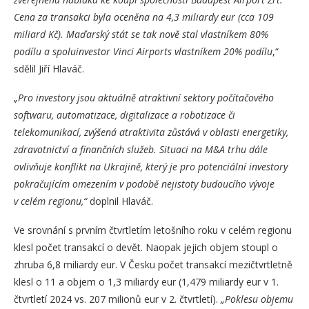
Cena za transakci byla oceněna na 4,3 miliardy eur (cca 109
miliard Kč). Maďarský stát se tak nově stal vlastníkem 80%
podílu a spoluinvestor Vinci Airports vlastníkem 20% podílu
,“
sdělil Jiří Hlaváč.
„Pro investory jsou aktuálně atraktivní sektory počítačového
softwaru, automatizace, digitalizace a robotizace či
telekomunikací, zvýšená atraktivita zůstává v oblasti energetiky,
zdravotnictví a finančních služeb. Situaci na M&A trhu dále
ovlivňuje konflikt na Ukrajině, který je pro potenciální investory
pokračujícím omezením v podobě nejistoty budoucího vývoje
v celém regionu,“
doplnil Hlaváč.
Ve srovnání s prvním čtvrtletím letošního roku v celém regionu
klesl počet transakcí o devět. Naopak jejich objem stoupl o
zhruba 6,8 miliardy eur. V Česku počet transakcí mezičtvrtletně
klesl o 11 a objem o 1,3 miliardy eur (1,479 miliardy eur v 1.
čtvrtletí 2024 vs. 207 milionů eur v 2. čtvrtletí).
„Poklesu objemu