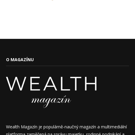
O MAGAZÍNU
Wealth Magazín je populárně-naučný magazín a multimediální
platforma zaměřená na správu majetku, rodinné podnikání a